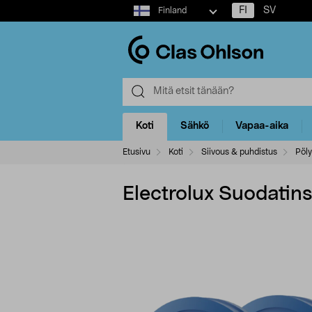
Select
FI
SV
Finland
market
Koti
Sähkö
Vapaa-aika
Etusivu
Koti
Siivous & puhdistus
Pöly
Electrolux Suodatin