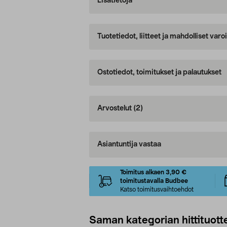
Lisätietoja
Tuotetiedot, liitteet ja mahdolliset var
Ostotiedot, toimitukset ja palautukset
Arvostelut
(2)
Asiantuntija vastaa
Toimitus alkaen 3,90 €
toimitustavalla Budbee
Katso toimitusvaihtoehdot
Saman kategorian hittituott