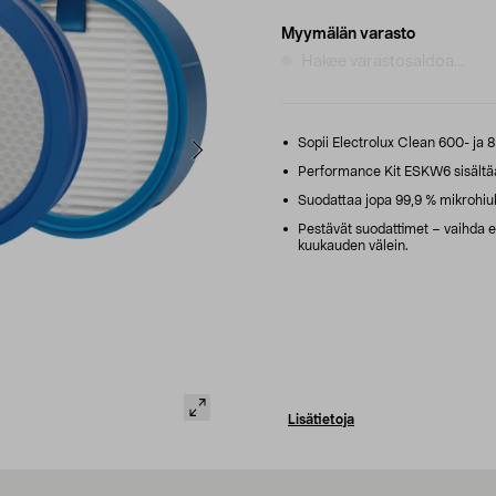
Myymälän varasto
Hakee varastosaldoa...
Sopii Electrolux Clean 600- ja 8
Performance Kit ESKW6 sisältää 
Suodattaa jopa 99,9 % mikrohiuk
Pestävät suodattimet – vaihda e
kuukauden välein.
Lisätietoja