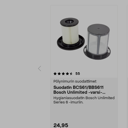
5 viidestä
4.5 viidestä
arvostelut
55
tähdestä
tähdestä
Pölynimurin suodattimet
Suodatin BCS61/BBS611
Bosch Unlimited -varsi-
imuriin
Hygianiasuodatin Bosch Unlimited
Series 6 -imuriin.
24,95