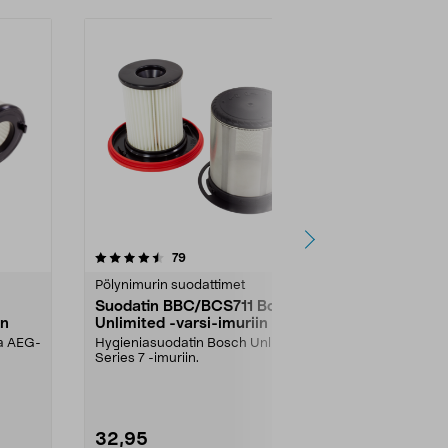
5.0 viidestä
arvostelut
4.5
79
4
tähdestä
tähdestä
Pölynimurin suodattimet
Pölynimurin s
Suodatin BBC/BCS711 Bosch
Moottorisu
in
Unlimited -varsi-imuriin
Bosch-imur
ja AEG-
Hygieniasuodatin Bosch Unlimited
Moottorinsuo
Series 7 -imuriin.
imureihin, kut
BGLS2BA3H.
32,95
9,99