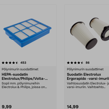
4.5 viidestä
arvostelut
4.5 viidestä
arvostelut
453
86
tähdestä
Pölynimurin suodattimet
Pölynimurin suodattimet
HEPA-suodatin
Suodatin Electrolux
Electrolux/Philips/Volta-
Ergorapido -varsi-imuri
pölynimureihin
Sopii mm. pölynimureihin
Vaihtosuodatin Electrolux- 
Electrolux & Philips, joissa on
varsi-imuriin. Vaihtoehto
HEPA-suodatin: EF 18EFH...
suodatinmalleille EF...
9,99
14,99