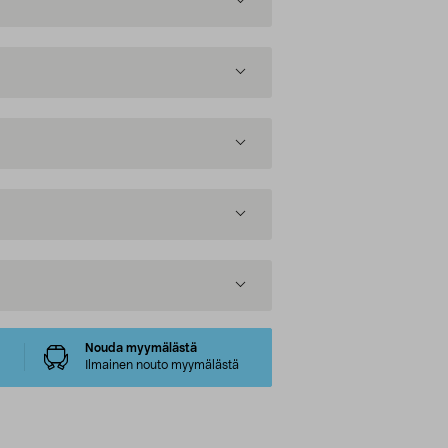
Nouda myymälästä
Ilmainen nouto myymälästä