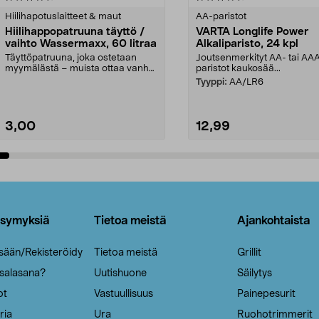
tähdestä
Hiilihapotuslaitteet & maut
AA-paristot
Hiilihappopatruuna täyttö /
VARTA Longlife Power
vaihto Wassermaxx, 60 litraa
Alkaliparisto, 24 kpl
Täyttöpatruuna, joka ostetaan
Joutsenmerkityt AA- tai AA
myymälästä – muista ottaa vanha
paristot kaukosää...
patruuna mukaasi m...
Tyyppi:
AA/LR6
3,00
12,99
Lisää ostoskoriin
Lisää ostoskoriin
ysymyksiä
Tietoa meistä
Ajankohtaista
isään/Rekisteröidy
Tietoa meistä
Grillit
 salasana?
Uutishuone
Säilytys
ot
Vastuullisuus
Painepesurit
ria
Ura
Ruohotrimmerit