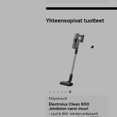
Yhteensopivat tuotteet
arvostelut
0
0 viidestä
tähdestä
Pölynimurit
Electrolux Clean 600
Johdoton varsi-imuri
• Ljud & Bild -lehden erityisesti