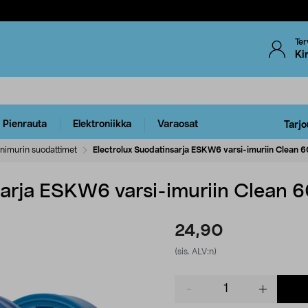
Ter
Ki
Pienrauta
Elektroniikka
Varaosat
Tarjo
nimurin suodattimet
Electrolux Suodatinsarja ESKW6 varsi-imuriin Clean
sarja ESKW6 varsi-imuriin Clean
24,90
(sis. ALV:n)
Product
quantity