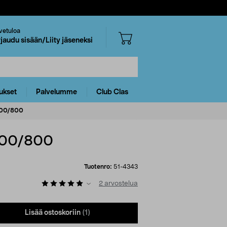
vetuloa
rjaudu sisään/Liity jäseneksi
ukset
Palvelumme
Club Clas
 600/800
 600/800
Tuotenro:
51-4343
2
arvostelua
Lisää ostoskoriin
(1)