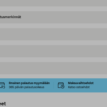
oitusmerkinnät
Ilmainen palautus myymälään
Maksuvaihtoehdot
365 päivän palautusoikeus
Katso ostoehdot
eet