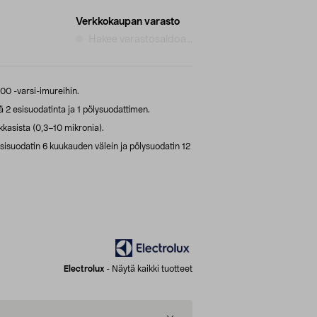
Verkkokaupan varasto
Hakee varastosaldoa...
00 -varsi-imureihin.
2 esisuodatinta ja 1 pölysuodattimen.
kasista (0,3–10 mikronia).
sisuodatin 6 kuukauden välein ja pölysuodatin 12
Electrolux
-
Näytä kaikki tuotteet