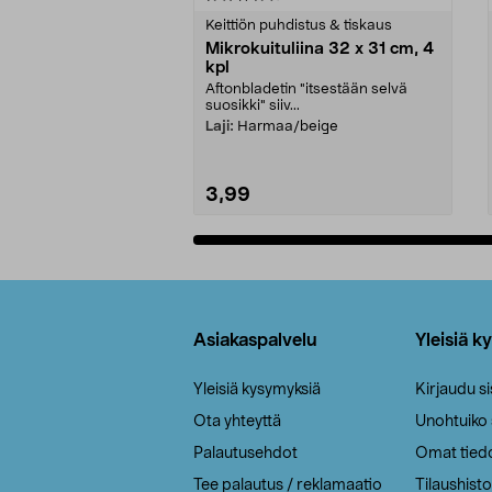
tähdestä
tähdestä
Keittiön puhdistus & tiskaus
Mikrokuituliina 32 x 31 cm, 4
kpl
Aftonbladetin "itsestään selvä
suosikki" siiv...
Laji:
Harmaa/beige
3,99
Lisää ostoskoriin
Alatunniste
Asiakaspalvelu
Yleisiä k
Yleisiä kysymyksiä
Kirjaudu s
Ota yhteyttä
Unohtuiko
Palautusehdot
Omat tied
Tee palautus / reklamaatio
Tilaushisto