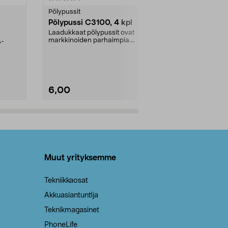
tähdestä
tähdestä
Pölypussit
Kierrätys & ro
Pölypussi C3100, 4 kpl
Roskapussi,
kahvat, 30 l
Laadukkaat pölypussit ovat
markkinoiden parhaimpia.
A-
Testivoittaja 
Kestävä, jopa 50 % suurempi ...
roskapussi u
Roskapussi, jo
6,00
2,00
Lisää ostoskoriin
Lisää
Muut yrityksemme
Tekniikkaosat
Akkuasiantuntija
Teknikmagasinet
PhoneLife