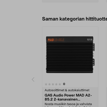
Lisää ostoskoriin
Saman kategorian hittituott
arvostelut
0
0 viidestä
0.0 viidestä
tähdestä
tähdestä
Autosoittimet & autokaiuttimet
GAS Audio Power MAD A2-
85.2 2-kanavainen
päätevahvistin, 2 x 85 W
Nosta musiikin tasoa ja vahvista