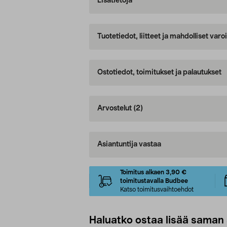
Lisätietoja
Tuotetiedot, liitteet ja mahdolliset var
Ostotiedot, toimitukset ja palautukset
Arvostelut
(2)
Asiantuntija vastaa
Toimitus alkaen 3,90 €
toimitustavalla Budbee
Katso toimitusvaihtoehdot
Haluatko ostaa lisää saman 