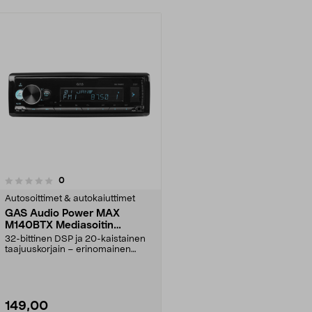
arvostelut
0
Autosoittimet & autokaiuttimet
GAS Audio Power MAX
M140BTX Mediasoitin
Bluetooth, USB, DSP
32-bittinen DSP ja 20-kaistainen
taajuuskorjain – erinomainen
äänen hallinta aut...
149,00