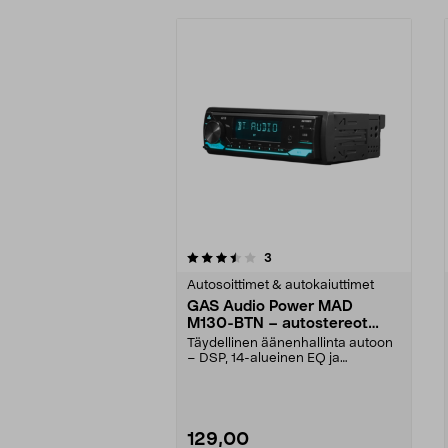
5viidestä
arvostelut
3
0.0viidestä
tähdestä
tähdestä
Autosoittimet & autokaiuttimet
GAS Audio Power MAD
M130-BTN – autostereot
DSP & Bluetooth 5.3
Täydellinen äänenhallinta autoon
– DSP, 14-alueinen EQ ja
säädettävät jakosuodat...
129,00