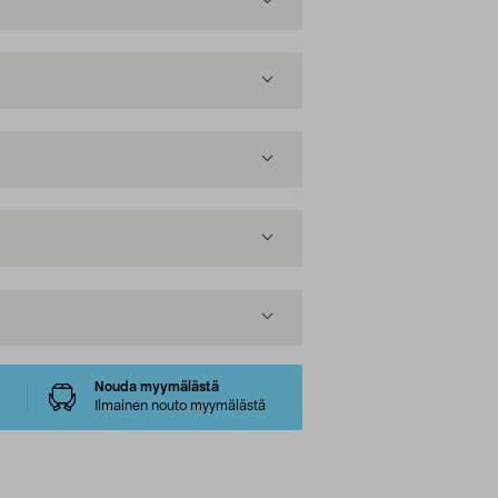
Nouda myymälästä
Ilmainen nouto myymälästä