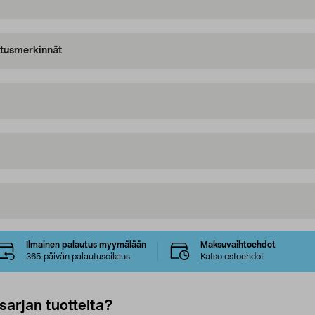
oitusmerkinnät
Ilmainen palautus myymälään
Maksuvaihtoehdot
365 päivän palautusoikeus
Katso ostoehdot
sarjan tuotteita?