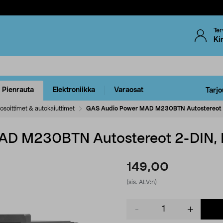
Ter
Ki
Pienrauta
Elektroniikka
Varaosat
Tarjo
osoittimet & autokaiuttimet
GAS Audio Power MAD M230BTN Autostereot 2
D M230BTN Autostereot 2-DIN, 
149,00
(sis. ALV:n)
Product
quantity