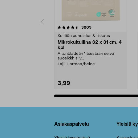
5viidestä
4.5viidestä
arvostelut
3809
tähdestä
tähdestä
Keittiön puhdistus & tiskaus
Mikrokuituliina 32 x 31 cm, 4
kpl
Aftonbladetin "itsestään selvä
suosikki" siiv...
Laji:
Harmaa/beige
3,99
Lisää ostoskoriin
Alatunniste
Asiakaspalvelu
Yleisiä k
Yleisiä kysymyksiä
Kirjaudu s