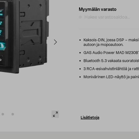
Myymälän varasto
Hakee varastosaldoa...
Kaksois-DIN, jossa DSP – maksim
autoon ja mopoautoon.
GAS Audio Power MAD M230BTN –
Bluetooth 5.3 vakaata suoratois
3 RCA-esivahvistinlähtöä ja ratti
Monivärinen LED-näyttö ja painik
Lisätietoja