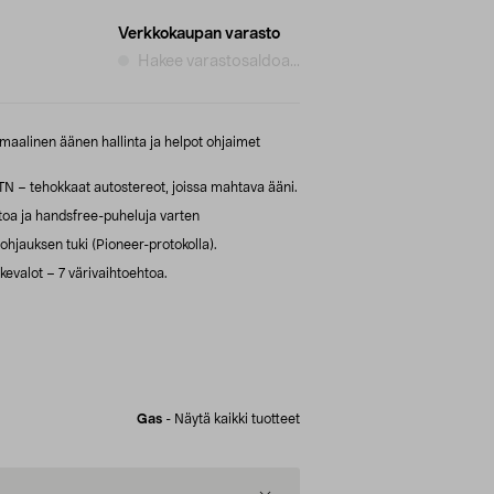
Verkkokaupan varasto
Hakee varastosaldoa...
aalinen äänen hallinta ja helpot ohjaimet
 tehokkaat autostereot, joissa mahtava ääni.
toa ja handsfree-puheluja varten
ohjauksen tuki (Pioneer-protokolla).
evalot – 7 värivaihtoehtoa.
Gas
-
Näytä kaikki tuotteet