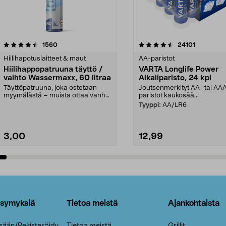
4.5viidestä
arvostelut
4.5viidestä
arvostelut
1560
24101
tähdestä
Hiilihapotuslaitteet & maut
AA-paristot
Hiilihappopatruuna täyttö /
VARTA Longlife Power
vaihto Wassermaxx, 60 litraa
Alkaliparisto, 24 kpl
Täyttöpatruuna, joka ostetaan
Joutsenmerkityt AA- tai AA
myymälästä – muista ottaa vanha
paristot kaukosää...
patruuna mukaasi m...
Tyyppi:
AA/LR6
3,00
12,99
Lisää ostoskoriin
Lisää ostoskoriin
ysymyksiä
Tietoa meistä
Ajankohtaista
isään/Rekisteröidy
Tietoa meistä
Grillit