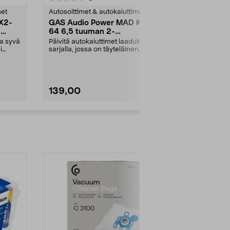
tähdestä
tähdestä
met
Autosoittimet & autokaiuttimet
Autosoittimet
X2-
GAS Audio Power MAD K2-
GAS Audio
5
64 6,5 tuuman 2-
85.4 4-kan
tiekaiuttimet auton
päätevahvi
ja syvä
Päivitä autokaiuttimet laadukkalla
Nauti täyteläi
stereoäänijärjestelmään
i
sarjalla, jossa on täyteläinen
tasapainoise
basso ja kirka...
useita liitänt
139,00
179,00
Lisää ostoskoriin
Lisää