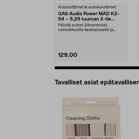
tähdestä
tähdestä
Autosoittimet & autokaiuttimet
GAS Audio Power MAD K2-
54 – 5,25 tuuman 2-tie
kaiutinsarja
Päivitä autosi äänentoisto
autostereojärjestelmiin
voimakkaalla keskialueella ja
selkeällä diskantilla. ...
129,00
Lisää ostoskoriin
Tavalliset asiat epätavallisen