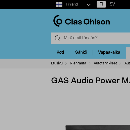
Select
FI
SV
Finland
market
Koti
Sähkö
Vapaa-aika
Etusivu
Pienrauta
Autotarvikkeet
Aut
GAS Audio Power MA