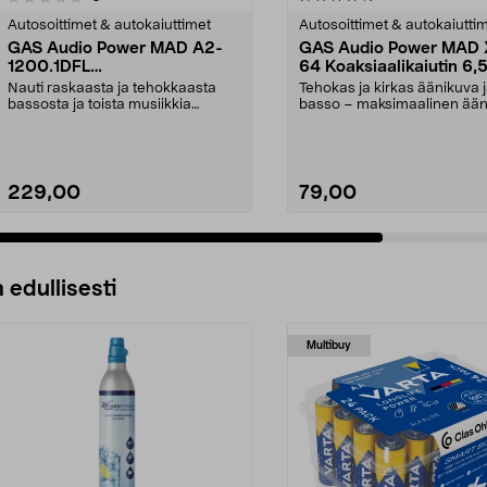
tähdestä
Autosoittimet & autokaiuttimet
Autosoittimet & autokaiutti
GAS Audio Power MAD A2-
GAS Audio Power MAD 
1200.1DFL
64 Koaksiaalikaiutin 6,
Monopäätevahvistin 1200 W
tuumaa, 100 W RMS
Nauti raskaasta ja tehokkaasta
Tehokas ja kirkas äänikuva 
bassosta ja toista musiikkia
basso – maksimaalinen ään
suurella äänenvoimak...
suurella voimalla ...
229,00
79,00
Lisää ostoskoriin
Lisää ostoskoriin
 edullisesti
Multibuy