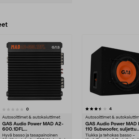
Lisää ostoskoriin
eet
3.5 viidestä
4.0 viidestä
arvostelut
4
arvostelut
0
tähdestä
Autosoittimet & autokaiuttimet
Autosoittimet & autokaiutti
GAS Audio Power MAD A2-
GAS Audio Power MAD 
600.1DFL
110 Subwoofer, suljettu
Monopäätevahvistin, 600W
kotelo, 10 tuumaa, 250
Hyvä basso ja tasapainoinen
Tiukka ja tehokas basso –