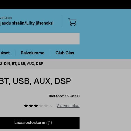
vetuloa
rjaudu sisään/Liity jäseneksi
ukset
Palvelumme
Club Clas
-DIN, BT, USB, AUX, DSP
BT, USB, AUX, DSP
Tuotenro:
39-4330
2
arvostelua
Lisää ostoskoriin
(1)