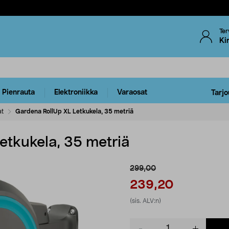
Ter
Ki
Pienrauta
Elektroniikka
Varaosat
Tarjo
at
Gardena RollUp XL Letkukela, 35 metriä
etkukela, 35 metriä
299,00
239,20
(sis. ALV:n)
Product