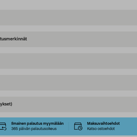
oitusmerkinnät
ykset)
Ilmainen palautus myymälään
Maksuvaihtoehdot
365 päivän palautusoikeus
Katso ostoehdot