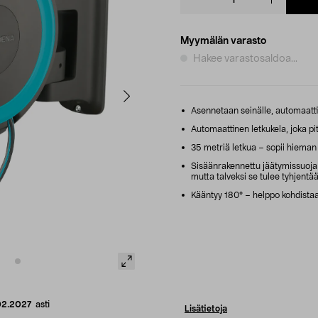
quantity
Myymälän varasto
Hakee varastosaldoa...
Asennetaan seinälle, automaatti
Automaattinen letkukela, joka pit
35 metriä letkua – sopii hiema
Sisäänrakennettu jäätymissuoja 
mutta talveksi se tulee tyhjentä
Kääntyy 180° – helppo kohdistaa
02.2027
asti
Lisätietoja