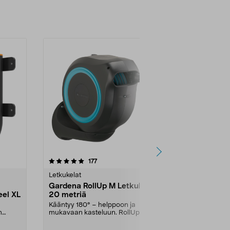
4.5 viidestä
arvostelut
4.5
177
5
tähdestä
tähdestä
Letkukelat
Letkukelat
Gardena RollUp M Letkukela,
Letkuvaunu
eel XL
20 metriä
Gardena
Kääntyy 180° – helppoon ja
Pitää puutarh
n
mukavaan kasteluun. RollUp M –
järjestyksessä
..
seinään kiinnitettävä ...
liittimiä ja rui