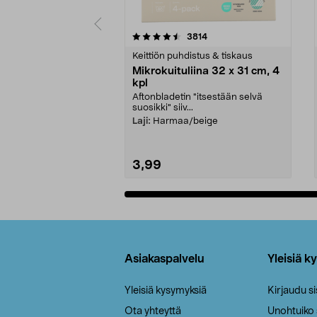
5viidestä
4.5viidestä
arvostelut
3814
tähdestä
tähdestä
Keittiön puhdistus & tiskaus
Mikrokuituliina 32 x 31 cm, 4
kpl
Aftonbladetin "itsestään selvä
suosikki" siiv...
Laji:
Harmaa/beige
3,99
Lisää ostoskoriin
Alatunniste
Asiakaspalvelu
Yleisiä k
Yleisiä kysymyksiä
Kirjaudu s
Ota yhteyttä
Unohtuiko