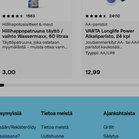
4.5viidestä
arvostelut
4.5viidestä
arvostelut
1563
24110
tähdestä
Hiilihapotuslaitteet & maut
AA-paristot
Hiilihappopatruuna täyttö /
VARTA Longlife Power
vaihto Wassermaxx, 60 litraa
Alkaliparisto, 24 kpl
Täyttöpatruuna, joka ostetaan
Joutsenmerkityt AA- tai AA
myymälästä – muista ottaa vanha
paristot kaukosää...
patruuna mukaasi m...
Tyyppi:
AA/LR6
3,00
12,99
Lisää ostoskoriin
Lisää ostoskoriin
ysymyksiä
Tietoa meistä
Ajankohtaista
isään/Rekisteröidy
Tietoa meistä
Grillit
 salasana?
Uutishuone
Säilytys