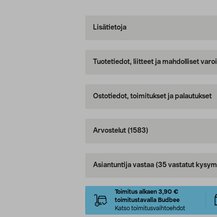
Lisätietoja
Tuotetiedot, liitteet ja mahdolliset var
Ostotiedot, toimitukset ja palautukset
Arvostelut
(1583)
Asiantuntija vastaa
(35 vastatut kysym
Toimitus alkaen 3,90 €
toimitustavalla Budbee
Katso toimitusvaihtoehdot