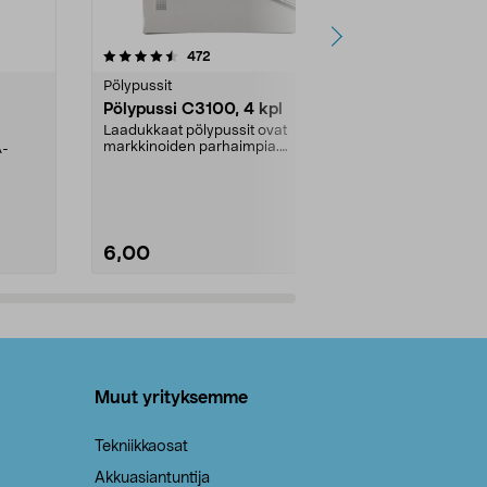
4.5viidestä
arvostelut
4.5
472
6
tähdestä
tähdestä
Pölypussit
Kierrätys & ro
Pölypussi C3100, 4 kpl
Roskapussi,
kahvat, 30 l
Laadukkaat pölypussit ovat
markkinoiden parhaimpia.
A-
Testivoittaja 
Kestävä, jopa 50 % suurempi ...
roskapussi u
Roskapussi, jo
6,00
2,00
Lisää ostoskoriin
Lisää
Muut yrityksemme
Tekniikkaosat
Akkuasiantuntija