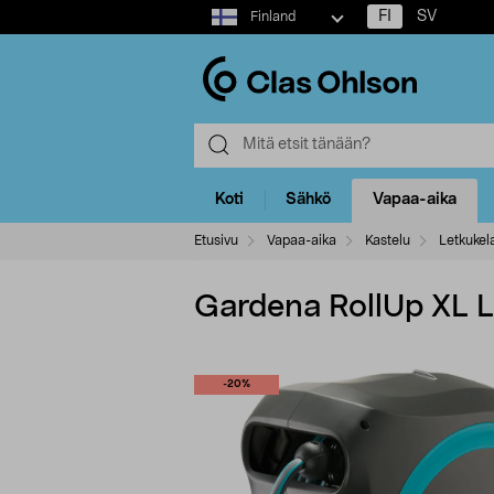
Select
FI
SV
Finland
market
Koti
Sähkö
Vapaa-aika
Etusivu
Vapaa-aika
Kastelu
Letkukel
Gardena RollUp XL L
-20%