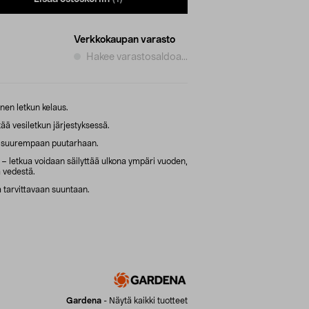
Verkkokaupan varasto
Hakee varastosaldoa...
nen letkun kelaus.
ää vesiletkun järjestyksessä.
n suurempaan puutarhaan.
– letkua voidaan säilyttää ulkona ympäri vuoden,
ä vedestä.
 tarvittavaan suuntaan.
Gardena
-
Näytä kaikki tuotteet