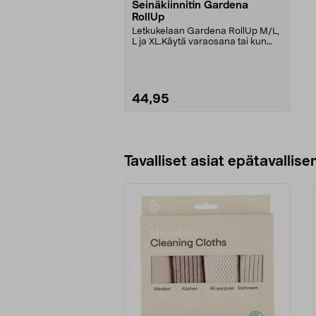
Seinäkiinnitin Gardena
RollUp
Letkukelaan Gardena RollUp M/L,
L ja XL.Käytä varaosana tai kun
haluat siirtää l...
44,95
Lisää ostoskoriin
Tavalliset asiat epätavallisen