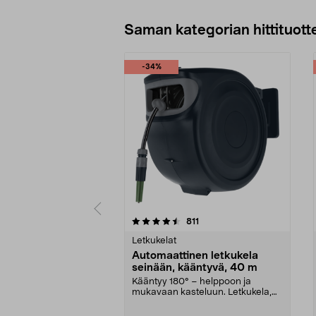
Saman kategorian hittituott
-34%
5 viidestä
4.5 viidestä
arvostelut
811
tähdestä
tähdestä
Letkukelat
Automaattinen letkukela
seinään, kääntyvä, 40 m
Kääntyy 180° – helppoon ja
mukavaan kasteluun. Letkukela,
jossa 40 metrin letku ...