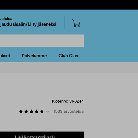
vetuloa
rjaudu sisään/Liity jäseneksi
ukset
Palvelumme
Club Clas
Tuotenro:
31-6244
1583
arvostelua
Lisää ostoskoriin
(1)