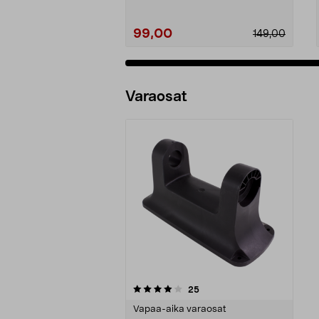
99,00
149,00
Varaosat
0viidestä
arvostelut
25
tähdestä
Vapaa-aika varaosat