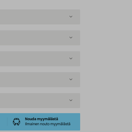
Nouda myymälästä
Ilmainen nouto myymälästä