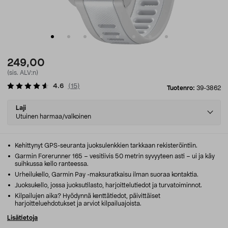
249,00
(sis. ALV:n)
4.6
(
15
)
Tuotenro:
39-3862
Select
Laji
variant
Utuinen harmaa/valkoinen
Kehittynyt GPS-seuranta juoksulenkkien tarkkaan rekisteröintiin.
Garmin Forerunner 165 – vesitiivis 50 metrin syvyyteen asti – ui ja käy
suihkussa kello ranteessa.
Urheilukello, Garmin Pay -maksuratkaisu ilman suoraa kontaktia.
Juoksukello, jossa juoksutilasto, harjoittelutiedot ja turvatoiminnot.
Kilpailujen aika? Hyödynnä kenttätiedot, päivittäiset
harjoitteluehdotukset ja arviot kilpailuajoista.
Lisätietoja