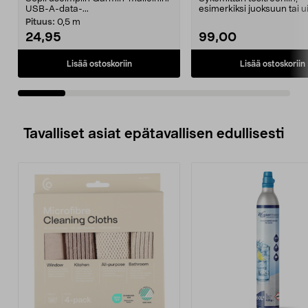
USB-A-data-...
esimerkiksi juoksuun tai ui
Garmin HRM Pro Puls ...
Pituus:
0,5 m
24,95
99,00
Lisää ostoskoriin
Lisää ostoskoriin
Tavalliset asiat epätavallisen edullisesti