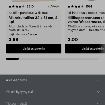
4.5viidestä
arvostelut
4.5viidestä
arvostelu
3810
1561
(1,00/kpl)
tähdestä
t
Keittiön puhdistus & tiskaus
Hiilihapotuslaitteet & mau
Mikrokuituliina 32 x 31 cm, 4
Hiilihappopatruuna tä
kpl
vaihto Wassermaxx, 6
Aftonbladetin "itsestään selvä
Täyttöpatruuna, joka ost
suosikki" siiv...
myymälästä – muista ott
patruuna mukaasi m...
Laji:
Harmaa/beige
3,99
3,00
Lisää ostoskoriin
Lisää ostoskoriin
Alatunniste
Asiakaspalvelu
Yleisiä kysymyksiä
Tietoa meistä