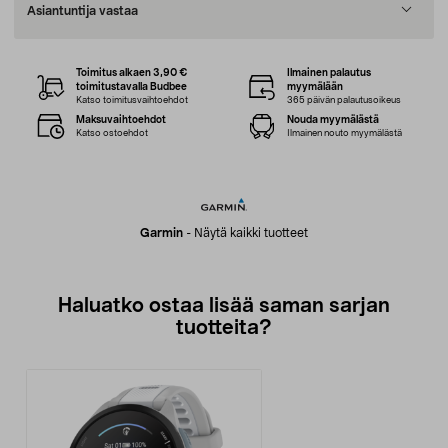
Asiantuntija vastaa
Toimitus alkaen 3,90 €
Ilmainen palautus
toimitustavalla Budbee
myymälään
Katso toimitusvaihtoehdot
365 päivän palautusoikeus
Maksuvaihtoehdot
Nouda myymälästä
Katso ostoehdot
Ilmainen nouto myymälästä
Garmin
-
Näytä kaikki tuotteet
Haluatko ostaa lisää saman sarjan
tuotteita?