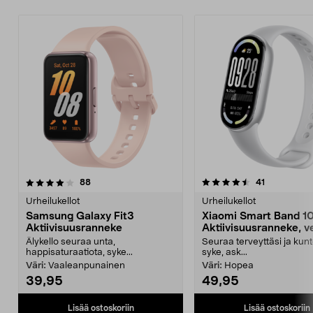
4.5 viidestä
arvostelut
4.5 viidestä
arvostelut
88
41
tähdestä
t
Urheilukellot
Urheilukellot
Samsung Galaxy Fit3
Xiaomi Smart Band 1
Aktiivisuusranneke
Aktiivisuusranneke, ve
Älykello seuraa unta,
Seuraa terveyttäsi ja kunt
happisaturaatiota, syke...
syke, ask...
Väri:
Vaaleanpunainen
Väri:
Hopea
39,95
49,95
Lisää ostoskoriin
Lisää ostoskoriin