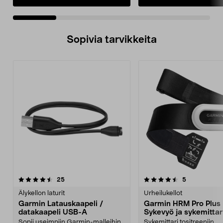
Sopivia tarvikkeita
4.5viidestä
arvostelut
4.5viidestä
arvostelut
25
5
tähdestä
t
Älykellon laturit
Urheilukellot
Garmin Latauskaapeli /
Garmin HRM Pro Plus
datakaapeli USB-A
Sykevyö ja sykemittar
Sopii useimpiin Garmin-malleihin.
Sykemittari tositreeniin,