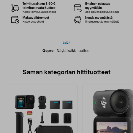
Toimitus alkaen 3,90 €
Ilmainen palautus
toimitustavalla Budbee
myymälään
Katso toimitusvaihtoehdot
365 päivän palautusoikeus
Maksuvaihtoehdot
Nouda myymälästä
Katso ostoehdot
Ilmainen nouto myymälästä
Gopro
-
Näytä kaikki tuotteet
Saman kategorian hittituotteet