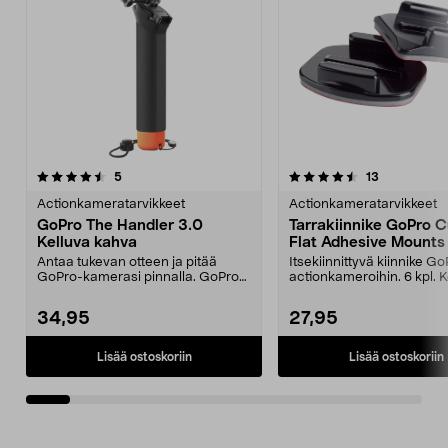
4.5viidestä
arvostelut
4.5viidestä
arvostelut
5
13
tähdestä
t
Actionkameratarvikkeet
Actionkameratarvikkeet
GoPro The Handler 3.0
Tarrakiinnike GoPro 
Kelluva kahva
Flat Adhesive Mounts
Antaa tukevan otteen ja pitää
Itsekiinnittyvä kiinnike G
GoPro-kamerasi pinnalla. GoPro
actionkameroihin. 6 kpl. 
The Handler 3.0 - v...
kiinnikettä tasais...
34,95
27,95
Lisää ostoskoriin
Lisää ostoskoriin