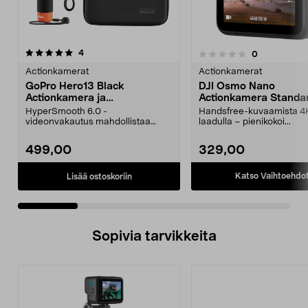
arvostelut
4
arvostelut
0
0.0 viidestä
0.0 viidestä
tähdestä
t
Actionkamerat
Actionkamerat
GoPro Hero13 Black
DJI Osmo Nano
Actionkamera ja
Actionkamera Standa
tarvikepaketti
Combo
HyperSmooth 6.0 -
Handsfree-kuvaamista 4
videonvakautus mahdollistaa
laadulla – pienikokoi...
keskeytyksettömän kuvan myös
liikke...
499,00
329,00
Katso Vaihtoehdo
Lisää ostoskoriin
Sopivia tarvikkeita