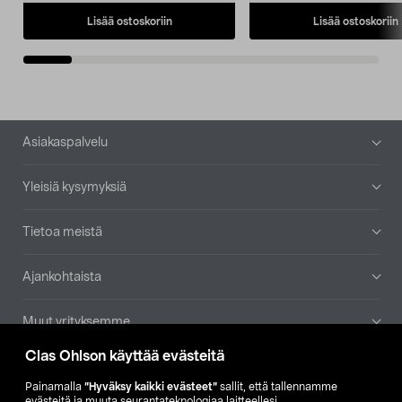
Lisää ostoskoriin
Lisää ostoskoriin
Alatunniste
Asiakaspalvelu
Yleisiä kysymyksiä
Tietoa meistä
Ajankohtaista
Muut yrityksemme
Clas Ohlson käyttää evästeitä
Etsi myymälä
Painamalla
”Hyväksy kaikki evästeet”
sallit, että tallennamme
evästeitä ja muuta seurantateknologiaa laitteellesi