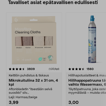
Tavalliset asiat epätavallisen edullisesti
4.5viidestä
arvostelut
4.5viidestä
arvostel
3809
1560
(1,00/kpl)
tähdestä
t
Keittiön puhdistus & tiskaus
Hiilihapotuslaitteet & mau
Mikrokuituliina 32 x 31 cm, 4
Hiilihappopatruuna tä
kpl
vaihto Wassermaxx, 6
Aftonbladetin "itsestään selvä
Täyttöpatruuna, joka ost
suosikki" siiv...
myymälästä – muista ott
patruuna mukaasi m...
Laji:
Harmaa/beige
3,99
3,00