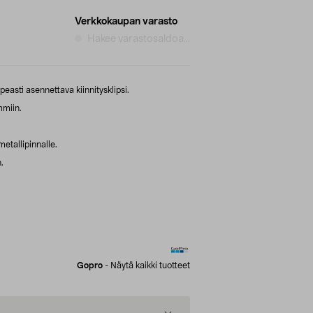
Verkkokaupan varasto
Hakee varastosaldoa...
asti asennettava kiinnitysklipsi.
mmiin.
etallipinnalle.
.
Gopro
-
Näytä kaikki tuotteet