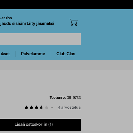
vetuloa
rjaudu sisään/Liity jäseneksi
ukset
Palvelumme
Club Clas
Tuotenro:
38-9733
4
arvostelua
Lisää ostoskoriin
(1)