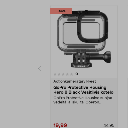
-56%
4.5 viidestä
arvostelut
0
0 viidestä
tähdestä
tähdestä
Actionkameratarvikkeet
GoPro Protective Housing
Hero 8 Black Vesitiivis kotelo
GoPro Protective Housing suojaa
vedeltä ja iskuilta. GoPron
alkuperäinen kuori H...
19,99
44,95