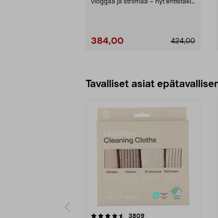
vloggaa ja striimaa – nyt entistäkin
paremmalla a...
384,00
424,00
Lisää ostoskoriin
Tavalliset asiat epätavallisen
5viidestä
4.5viidestä
arvostelut
3809