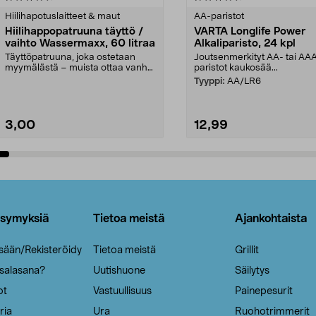
tähdestä
Hiilihapotuslaitteet & maut
AA-paristot
Hiilihappopatruuna täyttö /
VARTA Longlife Power
vaihto Wassermaxx, 60 litraa
Alkaliparisto, 24 kpl
Täyttöpatruuna, joka ostetaan
Joutsenmerkityt AA- tai AA
myymälästä – muista ottaa vanha
paristot kaukosää...
patruuna mukaasi m...
Tyyppi:
AA/LR6
3,00
12,99
Lisää ostoskoriin
Lisää ostoskoriin
ysymyksiä
Tietoa meistä
Ajankohtaista
isään/Rekisteröidy
Tietoa meistä
Grillit
 salasana?
Uutishuone
Säilytys
ot
Vastuullisuus
Painepesurit
ria
Ura
Ruohotrimmerit