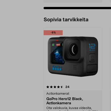
Sopivia tarvikkeita
-9%
5viidestä
arvostelut
24
0.0 viidestä
tähdestä
tähdestä
Actionkamerat
GoPro Hero12 Black,
Actionkamera
Ota valokuvia, kuvaa videoita,