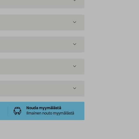
Nouda myymälästä
Ilmainen nouto myymälästä