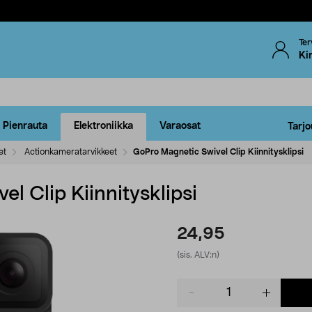
Ter
Ki
Pienrauta
Elektroniikka
Varaosat
Tarjo
et
Actionkameratarvikkeet
GoPro Magnetic Swivel Clip Kiinnitysklipsi
l Clip Kiinnitysklipsi
24,95
(sis. ALV:n)
Product
quantity