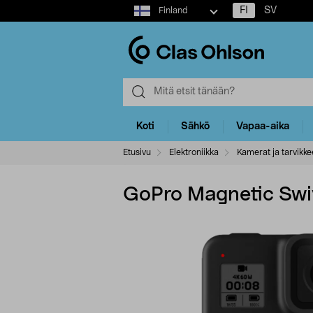
Select
FI
SV
Finland
market
Koti
Sähkö
Vapaa-aika
Etusivu
Elektroniikka
Kamerat ja tarvikke
GoPro Magnetic Swive