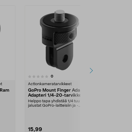
5.0 viidestä
4.5
1
arvostelut
0
tähdestä
tähdestä
et
Actionkameratarvikkeet
Actionkamera
e Ram
GoPro Mount Finger Adapter
DJI Osmo Inv
Adapteri 1/4-20-tarvikkeille
Stick Kit Se
Helppo tapa yhdistää 1/4 tuuman
Kuvaa ajoist
jalustat GoPro-laitteisiin ja -
persoonassa 
"...
tarvikkeisiin. Go...
selfie-keppiä. 
15,99
29,95