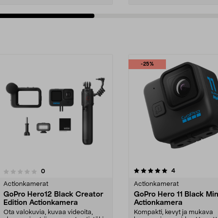
-25%
5.0viidestä
arvostelut
4
arvostelut
0
tähdestä
Actionkamerat
Actionkamerat
GoPro Hero12 Black Creator
GoPro Hero 11 Black Min
Edition Actionkamera
Actionkamera
Ota valokuvia, kuvaa videoita,
Kompakti, kevyt ja mukava