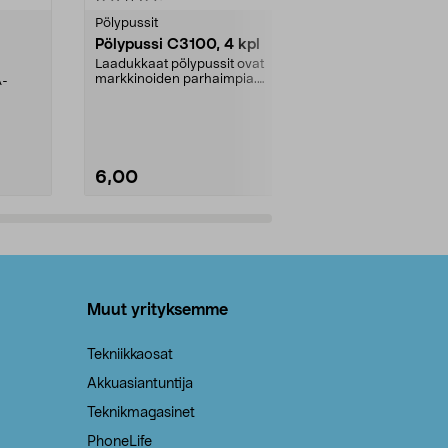
tähdestä
tähdestä
Pölypussit
Kierrätys & ro
Pölypussi C3100, 4 kpl
Roskapussi,
kahvat, 30 l
Laadukkaat pölypussit ovat
markkinoiden parhaimpia.
A-
Testivoittaja 
Kestävä, jopa 50 % suurempi ...
roskapussi u
Roskapussi, jo
6,00
2,00
Lisää ostoskoriin
Lisää
Muut yrityksemme
Tekniikkaosat
Akkuasiantuntija
Teknikmagasinet
PhoneLife