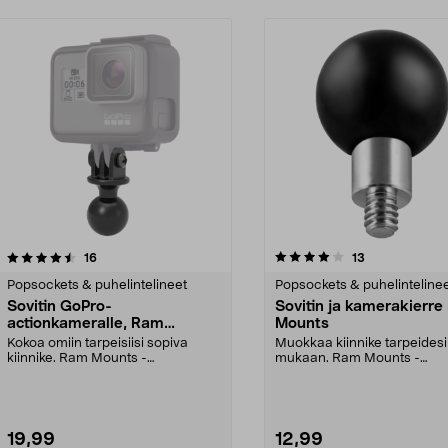
4.0 viidestä
arvostelut
arvostelut
16
13
0.0 viidestä
tähdestä
Popsockets & puhelintelineet
Popsockets & puhelinteline
Sovitin GoPro-
Sovitin ja kamerakierr
actionkameralle, Ram
Mounts
Mounts
Kokoa omiin tarpeisiisi sopiva
Muokkaa kiinnike tarpeidesi
kiinnike. Ram Mounts -
mukaan. Ram Mounts -
kiinnitysjärjestelmään, 1":...
kiinnitysjärjestelmään, jossa 1
19,99
12,99