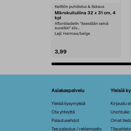
tähdestä
tähdestä
Keittiön puhdistus & tiskaus
Mikrokuituliina 32 x 31 cm, 4
kpl
Aftonbladetin "itsestään selvä
suosikki" siiv...
Laji:
Harmaa/beige
3,99
Lisää ostoskoriin
Alatunniste
Asiakaspalvelu
Yleisiä k
Yleisiä kysymyksiä
Kirjaudu s
Ota yhteyttä
Unohtuiko
Palautusehdot
Omat tied
Tee palautus / reklamaatio
Tilaushisto