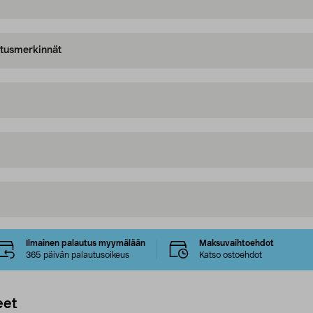
oitusmerkinnät
Ilmainen palautus myymälään
Maksuvaihtoehdot
365 päivän palautusoikeus
Katso ostoehdot
eet