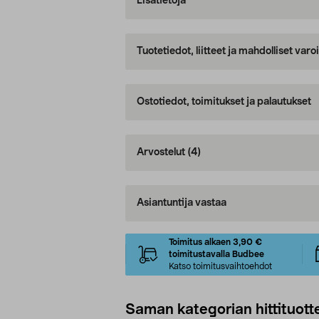
Lisätietoja
Tuotetiedot, liitteet ja mahdolliset var
Ostotiedot, toimitukset ja palautukset
Arvostelut
(4)
Asiantuntija vastaa
Toimitus alkaen 3,90 €
toimitustavalla Budbee
Katso toimitusvaihtoehdot
Saman kategorian hittituott