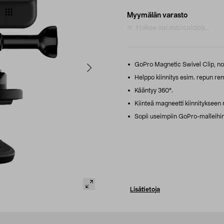
Myymälän varasto
Hakee varastosaldoa...
GoPro Magnetic Swivel Clip, nope
Helppo kiinnitys esim. repun re
Kääntyy 360°.
Kiinteä magneetti kiinnitykseen m
Sopii useimpiin GoPro-malleihin
Lisätietoja