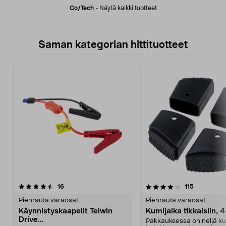
Co/tech
-
Näytä kaikki tuotteet
Saman kategorian hittituotteet
4.0 viidestä
arvostelut
4.5 viidestä
arvostelut
16
115
tähdestä
t
Pienrauta varaosat
Pienrauta varaosat
Käynnistyskaapelit Telwin
Kumijalka tikkaisiin, 4
Drive
Pakkauksessa on neljä ku