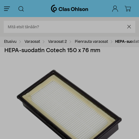
Etusivu
Varaosat
Varaosat 2
Pienrauta varaosat
HEPA-suodat
HEPA-suodatin Cotech 150 x 76 mm