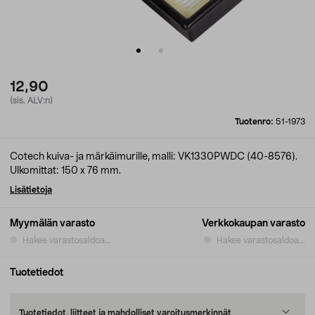
12,90
(sis. ALV:n)
Tuotenro:
51-1973
Cotech kuiva- ja märkäimurille, malli: VK1330PWDC (40-8576).
Ulkomittat: 150 x 76 mm.
Lisätietoja
Myymälän varasto
Verkkokaupan varasto
Hakee varastosaldoa...
Hakee varastosaldoa...
Tuotetiedot
Tuotetiedot, liitteet ja mahdolliset varoitusmerkinnät