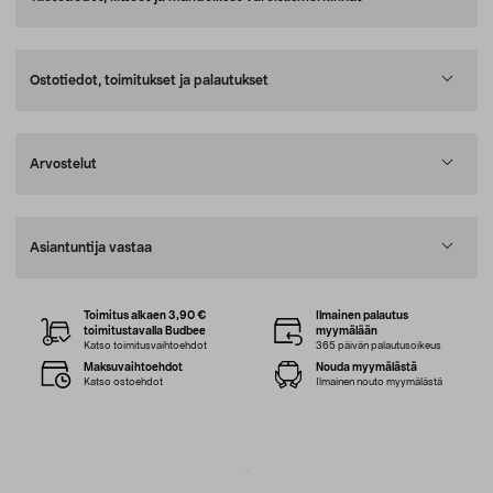
Ostotiedot, toimitukset ja palautukset
Arvostelut
Asiantuntija vastaa
Toimitus alkaen 3,90 €
Ilmainen palautus
toimitustavalla Budbee
myymälään
Katso toimitusvaihtoehdot
365 päivän palautusoikeus
Maksuvaihtoehdot
Nouda myymälästä
Katso ostoehdot
Ilmainen nouto myymälästä