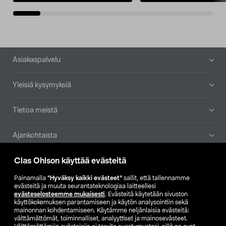
Alatunniste
Asiakaspalvelu
Yleisiä kysymyksiä
Tietoa meistä
Ajankohtaista
Clas Ohlson käyttää evästeitä
Muut yrityksemme
Painamalla
”Hyväksy kaikki evästeet”
sallit, että tallennamme
Etsi myymälä
evästeitä ja muuta seurantateknologiaa laitteellesi
evästeselosteemme mukaisesti
. Evästeitä käytetään sivuston
käyttökokemuksen parantamiseen ja käytön analysointiin sekä
mainonnan kohdentamiseen. Käytämme neljänlaisia evästeitä:
SE
NO
FI
välttämättömät, toiminnalliset, analyyttiset ja mainosevästeet.