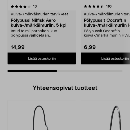
4.5viidestä
arvostelut
arvostelut
13
110
0.0 viidestä
tähdestä
t
Kuiva-/märkäimurien tarvikkeet
Kuiva-/märkäimurien tarv
Pölypussi Nilfisk Aero
Pölypussit Cocraftin
kuiva-/märkäimuriin, 5 kpl
kuiva-/märkäimuriin
30S
Imuri toimii parhaiten, kun
Pölypussit Cocraftin
pölypussi vaihdetaan
kuiva-/märkäimuriin HW
säännöllisesti. Pölypussit Nilf...
Säilytä imurin teho vaihtam
14,99
6,99
Lisää ostoskoriin
Lisää ostoskoriin
Yhteensopivat tuotteet