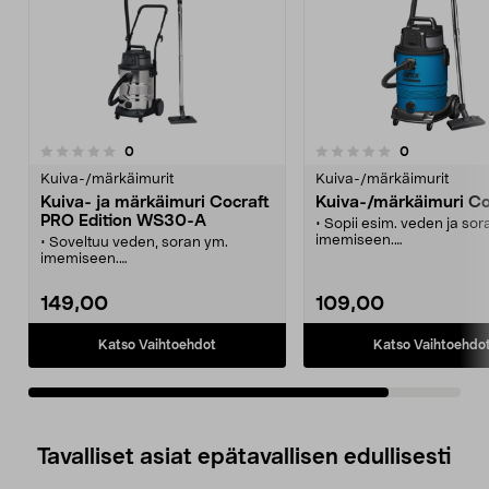
arvostelut
arvostelut
0
0
0.0 viidestä
tähdestä
Kuiva-/märkäimurit
Kuiva-/märkäimurit
Kuiva- ja märkäimuri Cocraft
Kuiva-/märkäimuri C
PRO Edition WS30-A
• Sopii esim. veden ja sor
imemiseen.
• Soveltuu veden, soran ym.
• Käynnistyy automaattise
imemiseen.
imuriin liitetyn laitteen
• Käynnistyy automaattisesti, kun
käynnistyessä.
liitetty laite käynnistetään.
149,00
109,00
• Suuret ja vakaat pyörät.
• Helppo liikutella suurten pyörien
• Mukana 2 erilaista suoda
ja kahvan ansiosta.
• 5 vuoden takuu.
• Mukana kaksi erilaista suodatinta
Katso Vaihtoehdot
Katso Vaihtoehdo
ja 3,5 metrin imuletku.
• 5 vuoden takuu.
Tavalliset asiat epätavallisen edullisesti