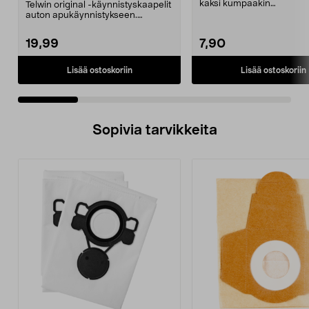
Mini/9000/13000/1250/150
kaksi kumpaakin
Telwin original -käynnistyskaapelit
0/1750, EC5
kokoa.Sisämitat:Iso jalka: 2
auton apukäynnistykseen.
Käynnistyskaapelit ...
19,99
7,90
Lisää ostoskoriin
Lisää ostoskoriin
Sopivia tarvikkeita