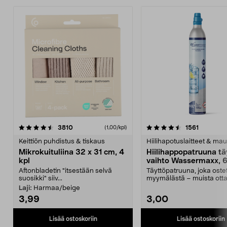
4.5viidestä
arvostelut
4.5viidestä
arvostelu
3810
1561
(1,00/kpl)
tähdestä
t
Keittiön puhdistus & tiskaus
Hiilihapotuslaitteet & mau
Mikrokuituliina 32 x 31 cm, 4
Hiilihappopatruuna tä
kpl
vaihto Wassermaxx, 6
Aftonbladetin "itsestään selvä
Täyttöpatruuna, joka ost
suosikki" siiv...
myymälästä – muista ott
patruuna mukaasi m...
Laji:
Harmaa/beige
3,99
3,00
Lisää ostoskoriin
Lisää ostoskoriin