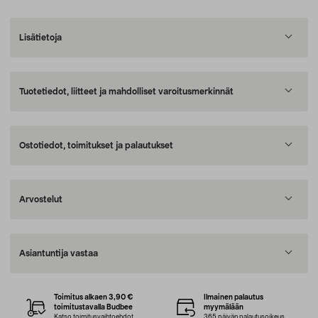
Lisätietoja
Tuotetiedot, liitteet ja mahdolliset varoitusmerkinnät
Ostotiedot, toimitukset ja palautukset
Arvostelut
Asiantuntija vastaa
Toimitus alkaen 3,90 €
Ilmainen palautus
toimitustavalla Budbee
myymälään
Katso toimitusvaihtoehdot
365 päivän palautusoikeus