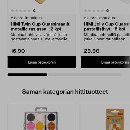
arvostelut
arvostelut
0
0
0.0 viidestä
0.0 viidestä
tähdestä
t
Akvarellimaalaus
Akvarellimaalaus
HIMI Twin Cup Guassimaalit
HIMI Jelly Cup Guassi
metallic rasiassa, 12 kpl
pastellisävyt, 18 kpl
Maalaa hohtavilla väreillä, jotka
Maalaa pehmeillä pastellis
nostavat aiheesi uudelle tasolle –
jotka luovat rauhallisen
peittävä vä...
tunnelman. HIMI Jell...
16,90
29,90
Lisää ostoskoriin
Lisää ostoskoriin
Saman kategorian hittituotteet