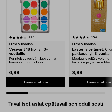
4.5 viidestä
arvostelut
4.5 viidestä
arvostelut
225
104
tähdestä
t
Piirrä & maalaa
Piirrä & maalaa
Vesivärit 18 kpl, yli 3-
Lasten siveltimet, 6 k
vuotiaille
pakkaus, yli 3-vuotiail
Perinteiset vesivärit luovaan ja
Maalaa leveitä siveltimen
hauskaan puuhailuun.
tai tarkkoja yksityiskohtia
Pikkutaiteilijoille. 18 il...
vesiväreillä tai ak...
6,99
3,99
Lisää ostoskoriin
Lisää ostoskoriin
Tavalliset asiat epätavallisen edullisesti