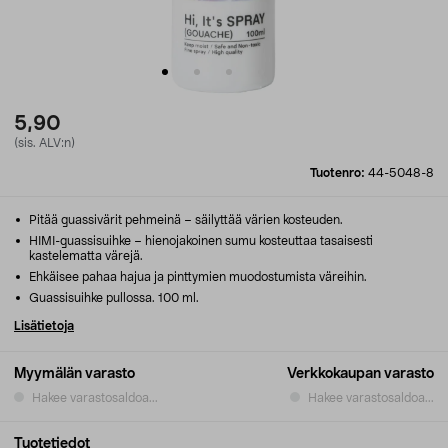
5,90
(sis. ALV:n)
Tuotenro:
44-5048-8
Pitää guassivärit pehmeinä – säilyttää värien kosteuden.
HIMI-guassisuihke – hienojakoinen sumu kosteuttaa tasaisesti
kastelematta värejä.
Ehkäisee pahaa hajua ja pinttymien muodostumista väreihin.
Guassisuihke pullossa. 100 ml.
Lisätietoja
Myymälän varasto
Verkkokaupan varasto
Hakee varastosaldoa...
Hakee varastosaldoa...
Tuotetiedot