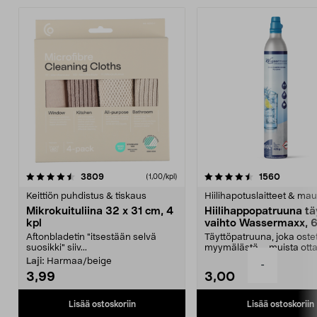
4.5viidestä
arvostelut
4.5viidestä
arvostel
3809
1560
(1,00/kpl)
tähdestä
t
Keittiön puhdistus & tiskaus
Hiilihapotuslaitteet & mau
Mikrokuituliina 32 x 31 cm, 4
Hiilihappopatruuna tä
kpl
vaihto Wassermaxx, 6
Aftonbladetin "itsestään selvä
Täyttöpatruuna, joka ost
suosikki" siiv...
myymälästä – muista ott
patruuna mukaasi m...
Laji:
Harmaa/beige
-
3,99
3,00
Lisää ostoskoriin
Lisää ostoskoriin