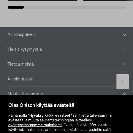
Alatunniste
Asiakaspalvelu
Yleisiä kysymyksiä
Tietoa meistä
Ajankohtaista
Product
+
quantity
Muut yrityksemme
Clas Ohlson käyttää evästeitä
Etsi myymälä
Painamalla
”Hyväksy kaikki evästeet”
sallit, että tallennamme
evästeitä ja muuta seurantateknologiaa laitteellesi
SE
NO
FI
evästeselosteemme mukaisesti
. Evästeitä käytetään sivuston
käyttökokemuksen parantamiseen ja käytön analysointiin sekä