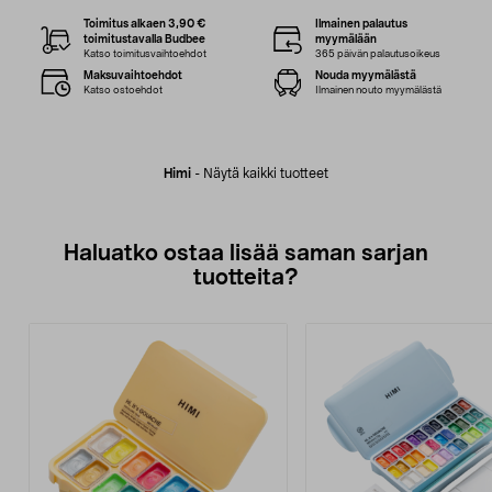
Toimitus alkaen 3,90 €
Ilmainen palautus
toimitustavalla Budbee
myymälään
Katso toimitusvaihtoehdot
365 päivän palautusoikeus
Maksuvaihtoehdot
Nouda myymälästä
Katso ostoehdot
Ilmainen nouto myymälästä
Himi
-
Näytä kaikki tuotteet
Haluatko ostaa lisää saman sarjan
tuotteita?