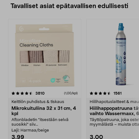
Tavalliset asiat epätavallisen edullisesti
4.5viidestä
arvostelut
4.5viidestä
arvostelu
3810
1561
(1,00/kpl)
tähdestä
t
Keittiön puhdistus & tiskaus
Hiilihapotuslaitteet & mau
Mikrokuituliina 32 x 31 cm, 4
Hiilihappopatruuna tä
kpl
vaihto Wassermaxx, 6
Aftonbladetin "itsestään selvä
Täyttöpatruuna, joka ost
suosikki" siiv...
myymälästä – muista ott
patruuna mukaasi m...
Laji:
Harmaa/beige
3,99
3,00