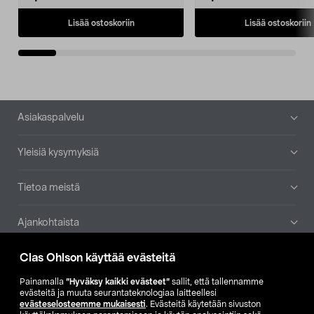
Lisää ostoskoriin
Lisää ostoskoriin
Alatunniste
Asiakaspalvelu
Yleisiä kysymyksiä
Tietoa meistä
Ajankohtaista
Clas Ohlson käyttää evästeitä
Muut yrityksemme
Painamalla
”Hyväksy kaikki evästeet”
sallit, että tallennamme
Etsi myymälä
evästeitä ja muuta seurantateknologiaa laitteellesi
evästeselosteemme mukaisesti
. Evästeitä käytetään sivuston