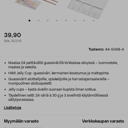
39,90
(sis. ALV:n)
Tuotenro:
44-5048-4
Maalaa 24 peittävällä guassivärillä kirkkaissa sävyissä – luonnostele,
maalaa ja sekoita.
HIMI Jelly Cup -guassiväri, kermainen koostumus ja mattapinta.
Guassivärit aloittelijoille, opiskelijoille ja harrastajamaalareille –
monipuolinen aloituspaletti.
Jelly cups – kasta sivellin suoraan kupista ilman sotkua.
Täydellinen setti: 24 väriä à 30 g ja 3 sivellintä käytännöllisessä
säilytysrasiassa.
Lisätietoja
Myymälän varasto
Verkkokaupan varasto