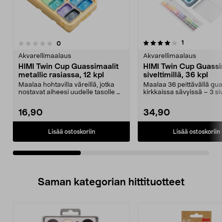
4.0viidestä
arvostelut
1
arvostelut
0
0.0 viidestä
tähdestä
t
Akvarellimaalaus
Akvarellimaalaus
HIMI Twin Cup Guassimaalit
HIMI Twin Cup Guassi
metallic rasiassa, 12 kpl
siveltimillä, 36 kpl
Maalaa hohtavilla väreillä, jotka
Maalaa 36 peittävällä guas
nostavat aiheesi uudelle tasolle –
kirkkaissa sävyissä – 3 siv
peittävä vä...
mukana. H...
16,90
34,90
Lisää ostoskoriin
Lisää ostoskoriin
Saman kategorian hittituotteet