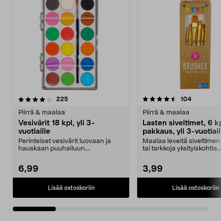
4.5 viidestä
arvostelut
4.5 viidestä
arvostelut
225
104
tähdestä
t
Piirrä & maalaa
Piirrä & maalaa
Vesivärit 18 kpl, yli 3-
Lasten siveltimet, 6 k
vuotiaille
pakkaus, yli 3-vuotiail
Perinteiset vesivärit luovaan ja
Maalaa leveitä siveltimen
hauskaan puuhailuun.
tai tarkkoja yksityiskohtia
Pikkutaiteilijoille. 18 il...
vesiväreillä tai ak...
6,99
3,99
Lisää ostoskoriin
Lisää ostoskoriin