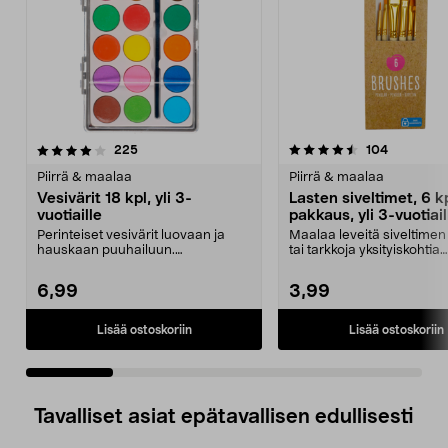
4.5 viidestä
arvostelut
4.5 viidestä
arvostelut
225
104
tähdestä
t
Piirrä & maalaa
Piirrä & maalaa
Vesivärit 18 kpl, yli 3-
Lasten siveltimet, 6 k
vuotiaille
pakkaus, yli 3-vuotiail
Perinteiset vesivärit luovaan ja
Maalaa leveitä siveltimen
hauskaan puuhailuun.
tai tarkkoja yksityiskohtia
Pikkutaiteilijoille. 18 il...
vesiväreillä tai ak...
6,99
3,99
Lisää ostoskoriin
Lisää ostoskoriin
Tavalliset asiat epätavallisen edullisesti