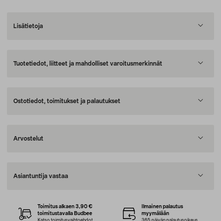
Lisätietoja
Tuotetiedot, liitteet ja mahdolliset varoitusmerkinnät
Ostotiedot, toimitukset ja palautukset
Arvostelut
Asiantuntija vastaa
Toimitus alkaen 3,90 €
Ilmainen palautus
toimitustavalla Budbee
myymälään
Katso toimitusvaihtoehdot
365 päivän palautusoikeus