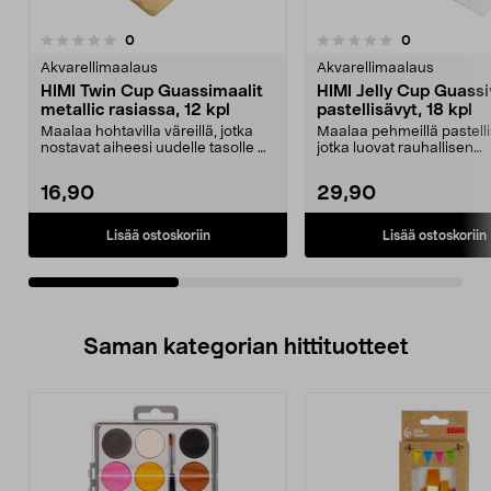
arvostelut
arvostelut
0
0
0.0 viidestä
0.0 viidestä
tähdestä
t
Akvarellimaalaus
Akvarellimaalaus
HIMI Twin Cup Guassimaalit
HIMI Jelly Cup Guassi
metallic rasiassa, 12 kpl
pastellisävyt, 18 kpl
Maalaa hohtavilla väreillä, jotka
Maalaa pehmeillä pastellis
nostavat aiheesi uudelle tasolle –
jotka luovat rauhallisen
peittävä vä...
tunnelman. HIMI Jell...
16,90
29,90
Lisää ostoskoriin
Lisää ostoskoriin
Saman kategorian hittituotteet