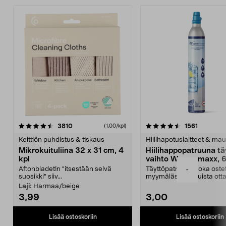
4.5viidestä
arvostelut
4.5viidestä
arvostelu
3810
1561
(1,00/kpl)
tähdestä
t
Keittiön puhdistus & tiskaus
Hiilihapotuslaitteet & mau
Mikrokuituliina 32 x 31 cm, 4
Hiilihappopatruuna tä
kpl
vaihto Wassermaxx, 6
Aftonbladetin "itsestään selvä
Täyttöpatruuna, joka ost
-
suosikki" siiv...
myymälästä – muista ott
patruuna mukaasi m...
Laji:
Harmaa/beige
3,99
3,00
Lisää ostoskoriin
Lisää ostoskoriin