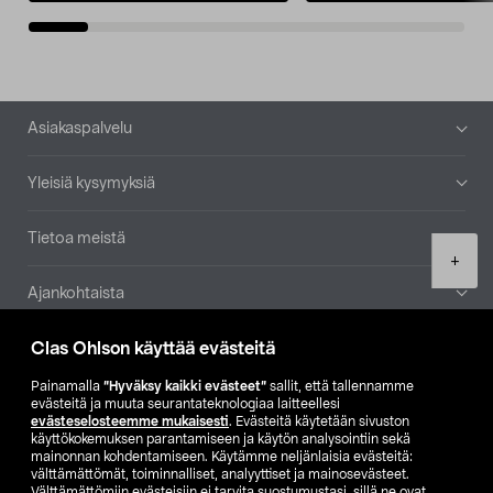
Alatunniste
Asiakaspalvelu
Yleisiä kysymyksiä
Tietoa meistä
Product
+
quantity
Ajankohtaista
Clas Ohlson käyttää evästeitä
Muut yrityksemme
Painamalla
”Hyväksy kaikki evästeet”
sallit, että tallennamme
Etsi myymälä
evästeitä ja muuta seurantateknologiaa laitteellesi
evästeselosteemme mukaisesti
. Evästeitä käytetään sivuston
käyttökokemuksen parantamiseen ja käytön analysointiin sekä
mainonnan kohdentamiseen. Käytämme neljänlaisia evästeitä:
SE
NO
FI
välttämättömät, toiminnalliset, analyyttiset ja mainosevästeet.
Välttämättömiin evästeisiin ei tarvita suostumustasi, sillä ne ovat