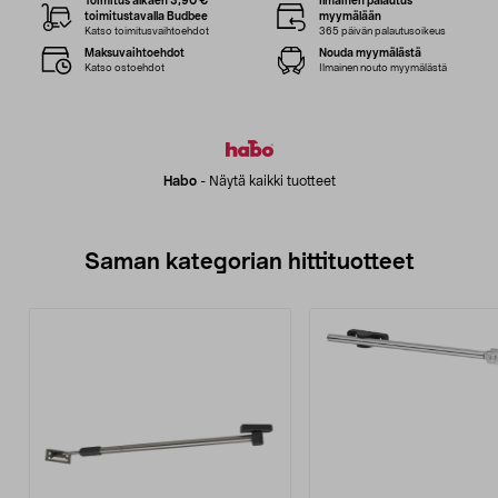
Toimitus alkaen 3,90 €
Ilmainen palautus
toimitustavalla Budbee
myymälään
Katso toimitusvaihtoehdot
365 päivän palautusoikeus
Maksuvaihtoehdot
Nouda myymälästä
Katso ostoehdot
Ilmainen nouto myymälästä
Habo
-
Näytä kaikki tuotteet
Saman kategorian hittituotteet