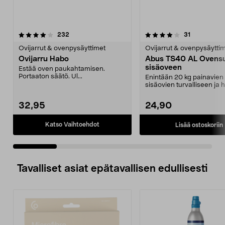
4.0 viidestä
arvostelut
4.5 viidestä
arvostelut
232
31
tähdestä
t
Ovijarrut & ovenpysäyttimet
Ovijarrut & ovenpysäytti
Ovijarru Habo
Abus TS40 AL Ovensu
sisäoveen
Estää oven paukahtamisen.
Portaaton säätö. Ul...
Enintään 20 kg painavien
sisäovien turvalliseen ja h
sulkemiseen. Abus ...
32,95
24,90
Katso Vaihtoehdot
Lisää ostoskoriin
Tavalliset asiat epätavallisen edullisesti