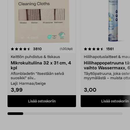
4.5viidestä
arvostelut
4.5viidestä
arvostelu
3810
1561
(1,00/kpl)
tähdestä
t
Keittiön puhdistus & tiskaus
Hiilihapotuslaitteet & mau
Mikrokuituliina 32 x 31 cm, 4
Hiilihappopatruuna tä
kpl
vaihto Wassermaxx, 6
Aftonbladetin "itsestään selvä
Täyttöpatruuna, joka ost
suosikki" siiv...
myymälästä – muista ott
patruuna mukaasi m...
Laji:
Harmaa/beige
3,99
3,00
Lisää ostoskoriin
Lisää ostoskoriin