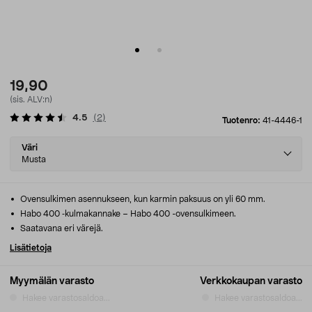
19,90
(sis. ALV:n)
4.5
(
2
)
Tuotenro:
41-4446-1
Select
Väri
variant
Musta
Ovensulkimen asennukseen, kun karmin paksuus on yli 60 mm.
Habo 400 ‑kulmakannake – Habo 400 -ovensulkimeen.
Saatavana eri värejä.
Lisätietoja
Myymälän varasto
Verkkokaupan varasto
Hakee varastosaldoa...
Hakee varastosaldoa...