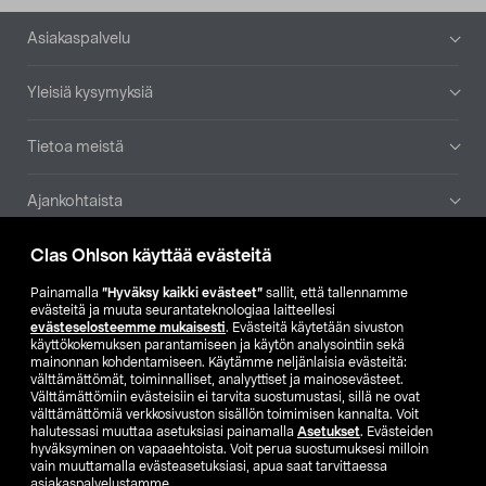
Alatunniste
Asiakaspalvelu
Yleisiä kysymyksiä
Tietoa meistä
Ajankohtaista
Clas Ohlson käyttää evästeitä
Muut yrityksemme
Painamalla
”Hyväksy kaikki evästeet”
sallit, että tallennamme
Etsi myymälä
evästeitä ja muuta seurantateknologiaa laitteellesi
evästeselosteemme mukaisesti
. Evästeitä käytetään sivuston
käyttökokemuksen parantamiseen ja käytön analysointiin sekä
mainonnan kohdentamiseen. Käytämme neljänlaisia evästeitä:
SE
NO
FI
välttämättömät, toiminnalliset, analyyttiset ja mainosevästeet.
Välttämättömiin evästeisiin ei tarvita suostumustasi, sillä ne ovat
FI
SV
välttämättömiä verkkosivuston sisällön toimimisen kannalta. Voit
halutessasi muuttaa asetuksiasi painamalla
Asetukset
. Evästeiden
hyväksyminen on vapaaehtoista. Voit perua suostumuksesi milloin
vain muuttamalla evästeasetuksiasi, apua saat tarvittaessa
asiakaspalvelustamme.