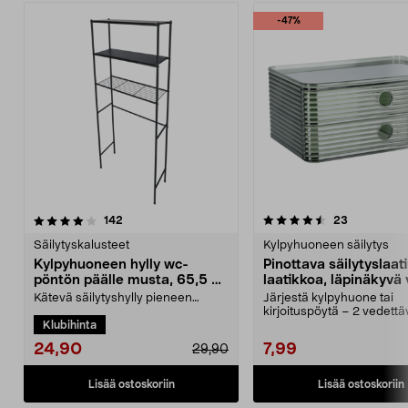
-47%
4.5 viidestä
arvostelut
4.5 viidestä
arvostelut
142
23
tähdestä
t
Säilytyskalusteet
Kylpyhuoneen säilytys
Kylpyhuoneen hylly wc-
Pinottava säilytyslaat
pöntön päälle musta, 65,5 x
laatikkoa, läpinäkyvä 
24 x 163 cm
Kätevä säilytyshylly pieneen
Järjestä kylpyhuone tai
kylpyhuoneeseen – aseta hylly
kirjoituspöytä – 2 vedett
Klubihinta
wc-pöntön taaksen tai...
laatikkoa, joissa on tilaa...
24,90
7,99
29,90
Lisää ostoskoriin
Lisää ostoskoriin