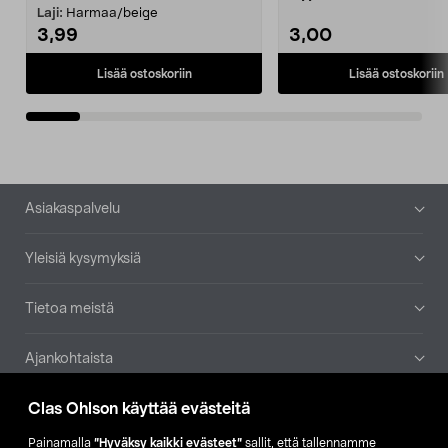
patruuna mukaasi m...
Laji:
Harmaa/beige
3,99
3,00
Lisää ostoskoriin
Lisää ostoskoriin
Alatunniste
Asiakaspalvelu
Yleisiä kysymyksiä
Tietoa meistä
Ajankohtaista
Clas Ohlson käyttää evästeitä
Muut yrityksemme
Painamalla
”Hyväksy kaikki evästeet”
sallit, että tallennamme