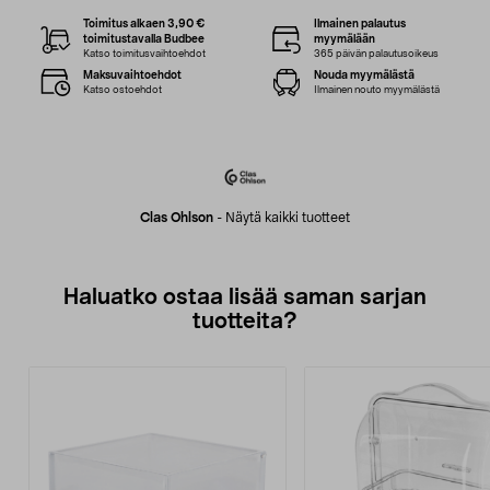
Toimitus alkaen 3,90 €
Ilmainen palautus
toimitustavalla Budbee
myymälään
Katso toimitusvaihtoehdot
365 päivän palautusoikeus
Maksuvaihtoehdot
Nouda myymälästä
Katso ostoehdot
Ilmainen nouto myymälästä
Clas Ohlson
-
Näytä kaikki tuotteet
Haluatko ostaa lisää saman sarjan
tuotteita?