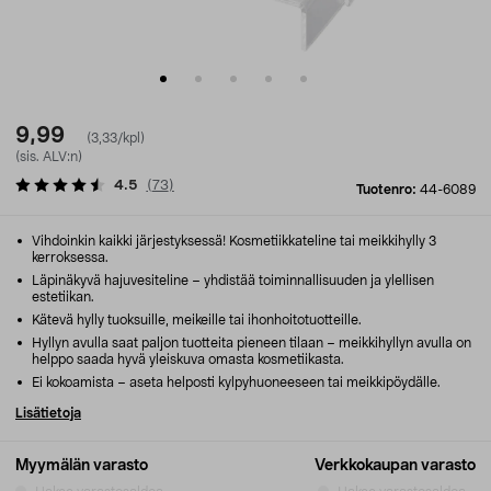
9,99
(3,33/kpl)
(sis. ALV:n)
4.5
(
73
)
Tuotenro:
44-6089
Vihdoinkin kaikki järjestyksessä! Kosmetiikkateline tai meikkihylly 3
kerroksessa.
Läpinäkyvä hajuvesiteline – yhdistää toiminnallisuuden ja ylellisen
estetiikan.
Kätevä hylly tuoksuille, meikeille tai ihonhoitotuotteille.
Hyllyn avulla saat paljon tuotteita pieneen tilaan – meikkihyllyn avulla on
helppo saada hyvä yleiskuva omasta kosmetiikasta.
Ei kokoamista – aseta helposti kylpyhuoneeseen tai meikkipöydälle.
Lisätietoja
Myymälän varasto
Verkkokaupan varasto