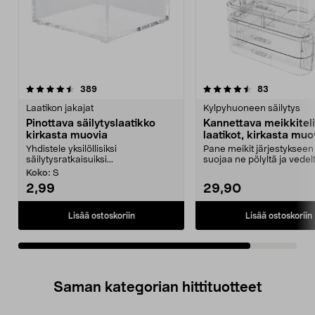
4.5viidestä
arvostelut
arvostelut
389
83
tähdestä
Laatikon jakajat
Kylpyhuoneen säilytys
Pinottava säilytyslaatikko
Kannettava meikkiteli
kirkasta muovia
laatikot, kirkasta muo
Yhdistele yksilöllisiksi
Pane meikit järjestykseen 
säilytysratkaisuiksi...
suojaa ne pölyltä ja vedel
Monikerroksinen meikk...
Koko:
S
2,99
29,90
Lisää ostoskoriin
Lisää ostoskoriin
Saman kategorian hittituotteet