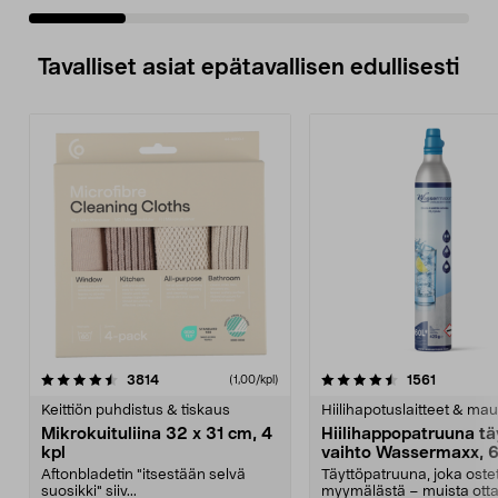
Tavalliset asiat epätavallisen edullisesti
4.5viidestä
arvostelut
4.5viidestä
arvostelu
3814
1561
(1,00/kpl)
tähdestä
t
Keittiön puhdistus & tiskaus
Hiilihapotuslaitteet & mau
Mikrokuituliina 32 x 31 cm, 4
Hiilihappopatruuna tä
kpl
vaihto Wassermaxx, 6
Aftonbladetin "itsestään selvä
Täyttöpatruuna, joka ost
suosikki" siiv...
myymälästä – muista ott