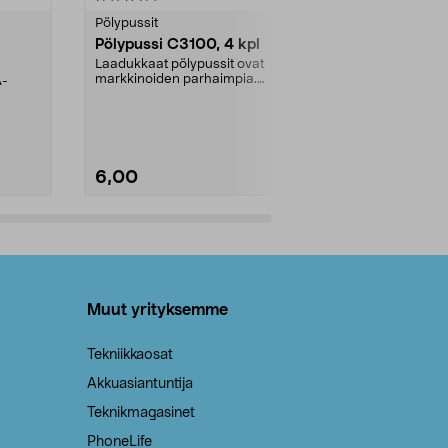
tähdestä
tähdestä
Pölypussit
Kierrätys & ro
Pölypussi C3100, 4 kpl
Roskapussi,
kahvat, 30 l
Laadukkaat pölypussit ovat
markkinoiden parhaimpia.
A-
Testivoittaja 
Kestävä, jopa 50 % suurempi ...
roskapussi u
Roskapussi, jo
6,00
2,00
Lisää ostoskoriin
Lisää
Muut yrityksemme
Tekniikkaosat
Akkuasiantuntija
Teknikmagasinet
PhoneLife