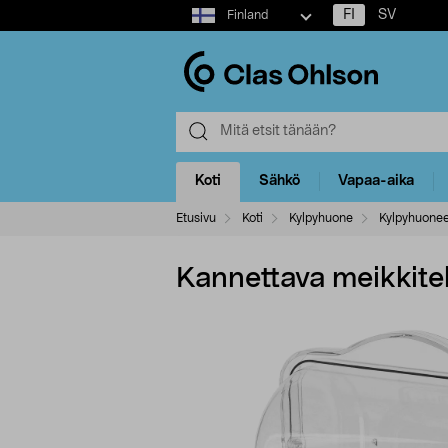
Select
FI
SV
Finland
market
Koti
Sähkö
Vapaa-aika
Etusivu
Koti
Kylpyhuone
Kylpyhuonee
Kannettava meikkiteli