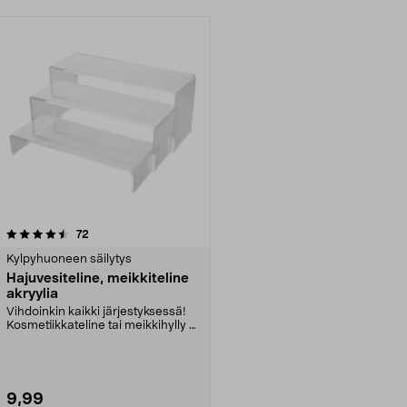
arvostelut
72
Kylpyhuoneen säilytys
Hajuvesiteline, meikkiteline
akryylia
Vihdoinkin kaikki järjestyksessä!
Kosmetiikkateline tai meikkihylly 3
kerroksess...
9,99