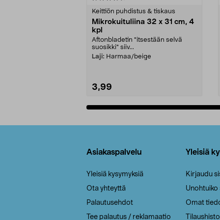
tähdestä
tähdestä
Keittiön puhdistus & tiskaus
Mikrokuituliina 32 x 31 cm, 4
kpl
Aftonbladetin "itsestään selvä
suosikki" siiv...
Laji:
Harmaa/beige
3,99
Lisää ostoskoriin
Alatunniste
Asiakaspalvelu
Yleisiä k
Yleisiä kysymyksiä
Kirjaudu s
Ota yhteyttä
Unohtuiko
Palautusehdot
Omat tied
Tee palautus / reklamaatio
Tilaushisto