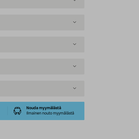
Nouda myymälästä
Ilmainen nouto myymälästä