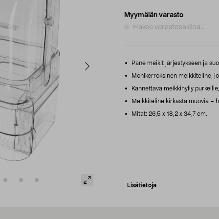
Myymälän varasto
Hakee varastosaldoa...
Pane meikit järjestykseen ja suoj
Monikerroksinen meikkiteline, jos
Kannettava meikkihylly purkeille, tu
Meikkiteline kirkasta muovia – 
Mitat: 26,5 x 18,2 x 34,7 cm.
Lisätietoja