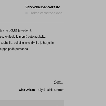
Verkkokaupan varasto
Hakee varastosaldoa...
aa ne pölyltä ja vedeltä.
sa on isoja ja pieniä vetolaatikoita.
ubeille, pulloille, siveltimille ja harjoille.
helppo pitää puhtaana.
Clas Ohlson
-
Näytä kaikki tuotteet