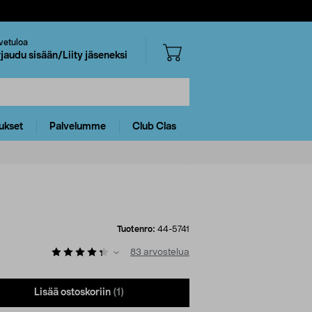
vetuloa
rjaudu sisään/Liity jäseneksi
ukset
Palvelumme
Club Clas
Tuotenro:
44-5741
83
arvostelua
Lisää ostoskoriin
(1)