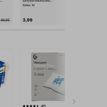
i
säilytysratkaisuiksi...
askartelulaati
.
Läpinäkyvä m.
Koko:
M
3,99
4,99
49,95
4.5viidestä
arvostelut
4.5
471
6