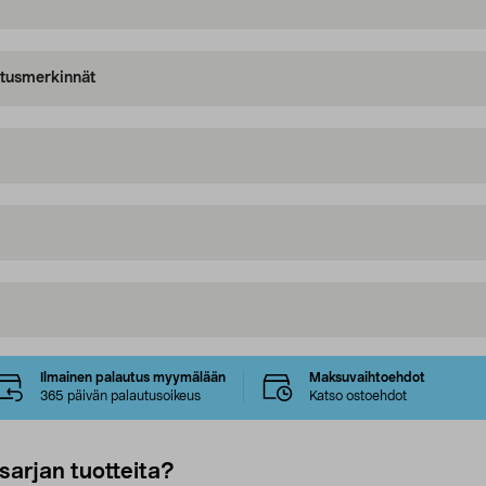
oitusmerkinnät
Ilmainen palautus myymälään
Maksuvaihtoehdot
365 päivän palautusoikeus
Katso ostoehdot
sarjan tuotteita?