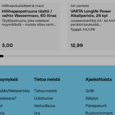
tähdestä
Hiilihapotuslaitteet & maut
AA-paristot
Hiilihappopatruuna täyttö /
VARTA Longlife Power
vaihto Wassermaxx, 60 litraa
Alkaliparisto, 24 kpl
Täyttöpatruuna, joka ostetaan
Joutsenmerkityt AA- tai AA
myymälästä – muista ottaa vanha
paristot kaukosää...
patruuna mukaasi m...
Tyyppi:
AA/LR6
3,00
12,99
Lisää ostoskoriin
Lisää ostoskoriin
ysymyksiä
Tietoa meistä
Ajankohtaista
isään/Rekisteröidy
Tietoa meistä
Grillit
 salasana?
Uutishuone
Säilytys
ot
Vastuullisuus
Painepesurit
ria
Ura
Ruohotrimmerit