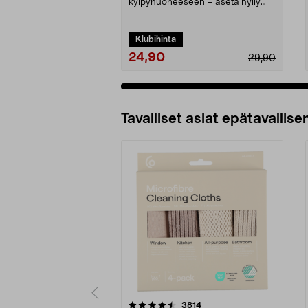
kylpyhuoneeseen – aseta hylly
wc-pöntön taaksen tai...
Klubihinta
24,90
29,90
Tavalliset asiat epätavallisen
5viidestä
4.5viidestä
arvostelut
3814