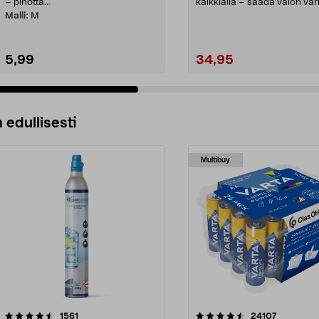
– pinotta...
kaikkialla – säädä valon vär
tarpeesi mukaan. Meikkilau..
Malli:
M
5,99
34,95
 edullisesti
Multibuy
4.5viidestä
arvostelut
4.5viidestä
arvostelut
1561
24107