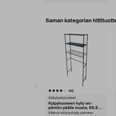
Lisää ostoskoriin
Saman kategorian hittituott
0 viidestä
4.5 viidestä
arvostelut
142
tähdestä
tähdestä
Säilytyskalusteet
Kylpyhuoneen hylly wc-
pöntön päälle musta, 65,5 x
24 x 163 cm
Kätevä säilytyshylly pieneen