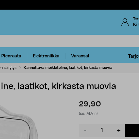
Ter
Ki
Pienrauta
Elektroniikka
Varaosat
Tarjo
n säilytys
Kannettava meikkiteline, laatikot, kirkasta muovia
ne, laatikot, kirkasta muovia
29,90
(sis. ALV:n)
Product
quantity