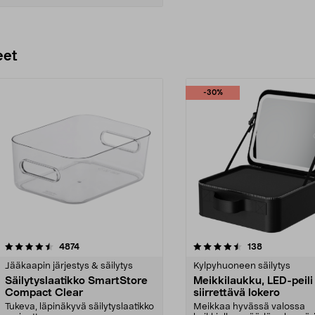
Lisää ostoskoriin
eet
-30%
4.5 viidestä
arvostelut
4.5 viidestä
arvostelut
4874
138
tähdestä
Jääkaapin järjestys & säilytys
Kylpyhuoneen säilytys
Säilytyslaatikko SmartStore
Meikkilaukku, LED-peili 
Compact Clear
siirrettävä lokero
Tukeva, läpinäkyvä säilytyslaatikko
Meikkaa hyvässä valossa