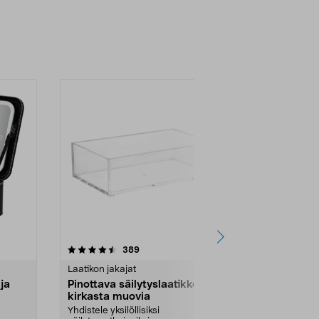
4.5 viidestä
arvostelut
4.5
389
tähdestä
tähdestä
Laatikon jakajat
Kylpyhuoneen
ja
Pinottava säilytyslaatikko
Meikkiloker
kirkasta muovia
kirkasta m
Yhdistele yksilöllisiksi
Pidä työpöytä