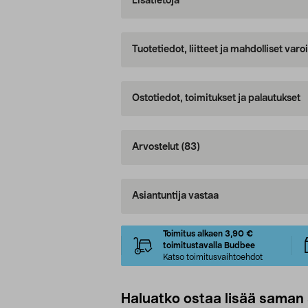
Lisätietoja
Tuotetiedot, liitteet ja mahdolliset var
Ostotiedot, toimitukset ja palautukset
Arvostelut
(83)
Asiantuntija vastaa
Toimitus alkaen 3,90 €
toimitustavalla Budbee
Katso toimitusvaihtoehdot
Haluatko ostaa lisää saman 