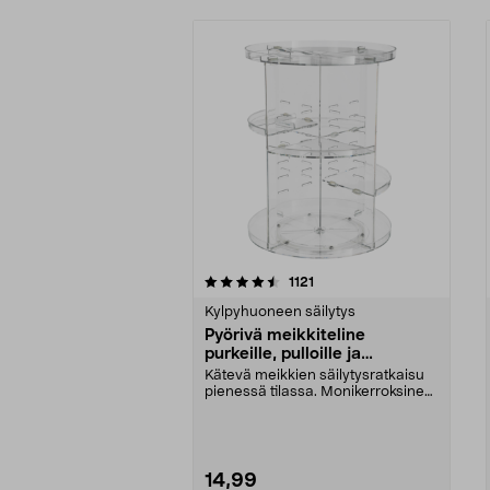
5viidestä
4.5viidestä
arvostelut
1121
tähdestä
tähdestä
Kylpyhuoneen säilytys
Pyörivä meikkiteline
purkeille, pulloille ja
siveltimille
Kätevä meikkien säilytysratkaisu
pienessä tilassa. Monikerroksinen
meikkiteline,...
14,99