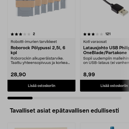
3.5 viidestä
arvostelut
4.5 viidestä
arvostelut
2
121
tähdestä
t
Robotti-imurien tarvikkeet
Koti varaosat
Roborock Pölypussi 2,5l, 6
Latausjohto USB Phili
kpl
OneBlade/Partakone
Roborockin alkuperäistarvike.
Sopii uudempiin malleihin,
Taattu yhteensopivuus ja korkea
on USB-lataus (ei vanh
laatu. 2,5 litran ...
mallit, joissa on ...
28,90
8,99
Lisää ostoskoriin
Lisää ostoskoriin
Tavalliset asiat epätavallisen edullisesti