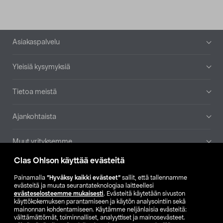
Alatunniste
Asiakaspalvelu
Yleisiä kysymyksiä
Tietoa meistä
Ajankohtaista
Muut yrityksemme
Clas Ohlson käyttää evästeitä
Etsi myymälä
Painamalla
”Hyväksy kaikki evästeet”
sallit, että tallennamme
evästeitä ja muuta seurantateknologiaa laitteellesi
SE
NO
FI
evästeselosteemme mukaisesti
. Evästeitä käytetään sivuston
käyttökokemuksen parantamiseen ja käytön analysointiin sekä
FI
SV
mainonnan kohdentamiseen. Käytämme neljänlaisia evästeitä:
välttämättömät, toiminnalliset, analyyttiset ja mainosevästeet.