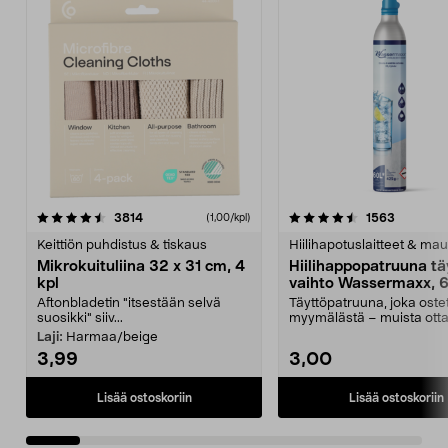
4.5viidestä
arvostelut
4.5viidestä
arvostelu
3814
1563
(1,00/kpl)
tähdestä
t
Keittiön puhdistus & tiskaus
Hiilihapotuslaitteet & mau
Mikrokuituliina 32 x 31 cm, 4
Hiilihappopatruuna tä
kpl
vaihto Wassermaxx, 6
Aftonbladetin "itsestään selvä
Täyttöpatruuna, joka ost
suosikki" siiv...
myymälästä – muista ott
patruuna mukaasi m...
Laji:
Harmaa/beige
3,99
3,00
Lisää ostoskoriin
Lisää ostoskoriin