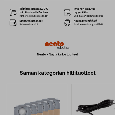
Toimitus alkaen 3,90 €
Ilmainen palautus
toimitustavalla Budbee
myymälään
Katso toimitusvaihtoehdot
365 päivän palautusoikeus
Maksuvaihtoehdot
Nouda myymälästä
Katso ostoehdot
Ilmainen nouto myymälästä
Neato
-
Näytä kaikki tuotteet
Saman kategorian hittituotteet