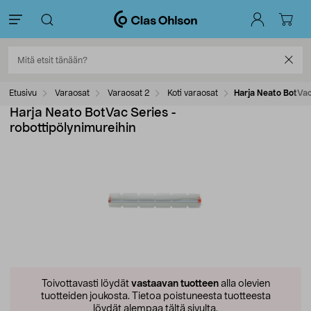
Etusivu
Varaosat
Varaosat 2
Koti varaosat
Harja Neato BotVac
Harja Neato BotVac Series -
robottipölynimureihin
Toivottavasti löydät
vastaavan tuotteen
alla olevien
tuotteiden joukosta.
Tietoa poistuneesta tuotteesta
löydät alempaa tältä sivulta.