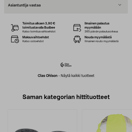
Asiantuntija vastaa
Toimitus alkaen 3,90 €
Ilmainen palautus
toimitustavalla Budbee
myymälään
Katso toimitusvaihtoehdot
365 päivän palautusoikeus
Maksuvaihtoehdot
Nouda myymälästä
Katso ostoehdot
Ilmainen nouto myymälästä
Clas Ohlson
-
Näytä kaikki tuotteet
Saman kategorian hittituotteet