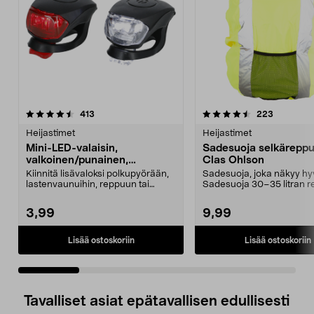
4.5 viidestä
arvostelut
4.5 viidestä
arvostelut
413
223
tähdestä
t
Heijastimet
Heijastimet
Mini-LED-valaisin,
Sadesuoja selkäreppu
valkoinen/punainen,
Clas Ohlson
kuminauha, 2 kpl
Kiinnitä lisävaloksi polkupyörään,
Sadesuoja, joka näkyy hyv
lastenvaunuihin, reppuun tai
Sadesuoja 30–35 litran re
vaatteisiin. Min...
Kiinnitetään paino...
3,99
9,99
Lisää ostoskoriin
Lisää ostoskoriin
Tavalliset asiat epätavallisen edullisesti