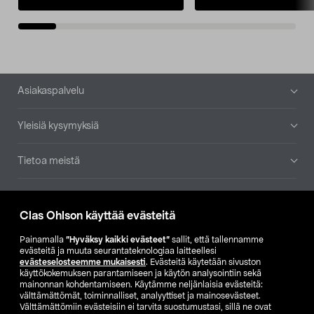
Alatunniste
Asiakaspalvelu
Yleisiä kysymyksiä
Tietoa meistä
Ajankohtaista
Clas Ohlson käyttää evästeitä
Muut yrityksemme
Painamalla
”Hyväksy kaikki evästeet”
sallit, että tallennamme
evästeitä ja muuta seurantateknologiaa laitteellesi
evästeselosteemme mukaisesti
. Evästeitä käytetään sivuston
Etsi myymälä
käyttökokemuksen parantamiseen ja käytön analysointiin sekä
mainonnan kohdentamiseen. Käytämme neljänlaisia evästeitä:
välttämättömät, toiminnalliset, analyyttiset ja mainosevästeet.
SE
NO
FI
Välttämättömiin evästeisiin ei tarvita suostumustasi, sillä ne ovat