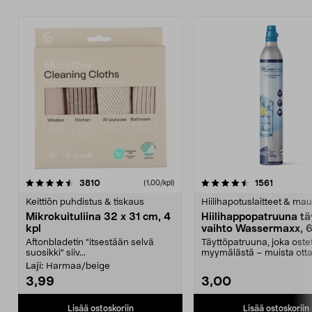
4.5viidestä
arvostelut
4.5viidestä
arvostelu
3810
1561
(1,00/kpl)
tähdestä
t
Keittiön puhdistus & tiskaus
Hiilihapotuslaitteet & mau
Mikrokuituliina 32 x 31 cm, 4
Hiilihappopatruuna tä
kpl
vaihto Wassermaxx, 6
Aftonbladetin "itsestään selvä
Täyttöpatruuna, joka ost
suosikki" siiv...
myymälästä – muista ott
patruuna mukaasi m...
Laji:
Harmaa/beige
3,99
3,00
Lisää ostoskoriin
Lisää ostoskoriin