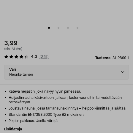
3,99
(sis. ALV:n)
4.3
(
281
)
Tuotenro:
31-2899-1
Select
Väri
variant
Neonkeltainen
Kätevä heijastin, joka näkyy hyvin pimeässä.
Heijastinnauha käsivarteen, jalkaan, lastenvaunuihin tai vedettävään
ostoskärryyn.
Joustava nauha, jossa tarranauhakiinnitys – helppo kiinnittää ja säätää.
Standardin EN17353:2020 Type B2 mukainen.
2 kpl:n pakkaus. Useita värejä.
Lisätietoja