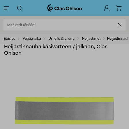
Etusivu
Vapaa-aika
Urheilu & ulkoilu
Heijastimet
Heijastinnauh
Heijastinnauha käsivarteen / jalkaan, Clas
Ohlson