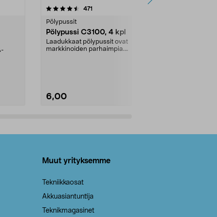
4.5viidestä
arvostelut
4.5
471
6
tähdestä
tähdestä
Pölypussit
Kierrätys & ro
Pölypussi C3100, 4 kpl
Roskapussi,
kahvat, 30 l
Laadukkaat pölypussit ovat
markkinoiden parhaimpia.
A-
Testivoittaja 
Kestävä, jopa 50 % suurempi ...
roskapussi u
Roskapussi, jo
6,00
2,00
Lisää ostoskoriin
Lisää
Muut yrityksemme
Tekniikkaosat
Akkuasiantuntija
Teknikmagasinet