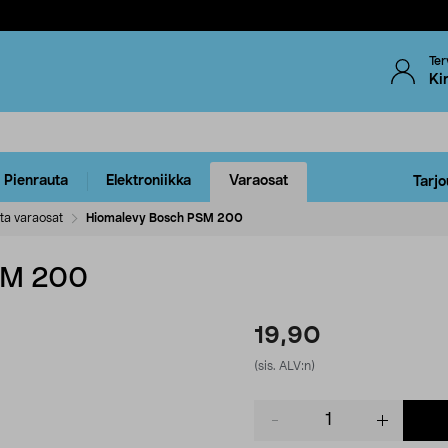
Ter
Ki
Pienrauta
Elektroniikka
Varaosat
Tarjo
ta varaosat
Hiomalevy Bosch PSM 200
SM 200
19,90
(sis. ALV:n)
Product
quantity