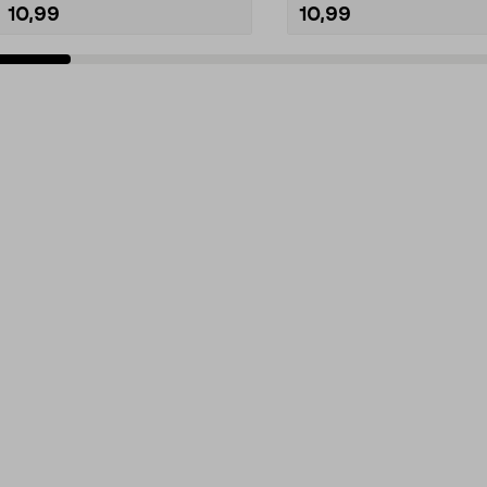
10,99
10,99
Lisää ostoskoriin
Lisää ostoskoriin