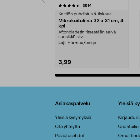
5viidestä
4.5viidestä
arvostelut
3814
tähdestä
tähdestä
Keittiön puhdistus & tiskaus
Mikrokuituliina 32 x 31 cm, 4
kpl
Aftonbladetin "itsestään selvä
suosikki" siiv...
Laji:
Harmaa/beige
3,99
Lisää ostoskoriin
Alatunniste
Asiakaspalvelu
Yleisiä k
Yleisiä kysymyksiä
Kirjaudu s
Ota yhteyttä
Unohtuiko
Palautusehdot
Omat tied