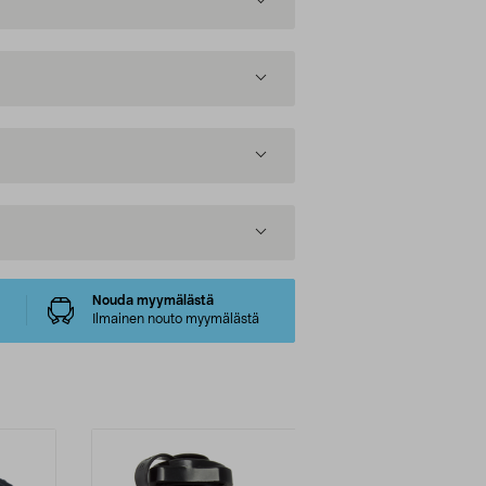
Nouda myymälästä
Ilmainen nouto myymälästä