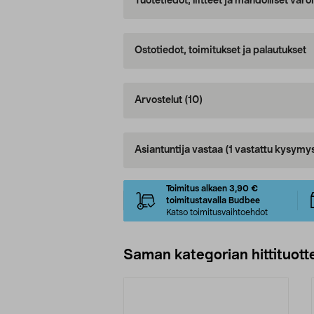
Tuotetiedot, liitteet ja mahdolliset var
Ostotiedot, toimitukset ja palautukset
Arvostelut
(10)
Asiantuntija vastaa
(1 vastattu kysymy
Toimitus alkaen 3,90 €
toimitustavalla Budbee
Katso toimitusvaihtoehdot
Saman kategorian hittituott