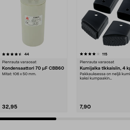
4.0 viidestä
arvostelut
4.5 viidestä
arvostelut
44
115
tähdestä
Pienrauta varaosat
Pienrauta varaosat
Kondensaattori 70 µF CBB60
Kumijalka tikkaisiin, 4 k
Mitat: 106 x 50 mm.
Pakkauksessa on neljä kumi
kaksi kumpaakin
kokoa.Sisämitat:Iso jalka: 21 .
32,95
7,90