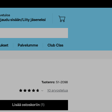
vetuloa
rjaudu sisään/Liity jäseneksi
ukset
Palvelumme
Club Clas
Tuotenro:
51-2098
10
arvostelua
Lisää ostoskoriin
(1)