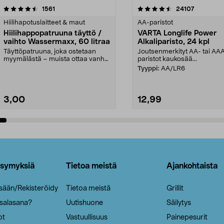
4.5viidestä
arvostelut
4.5viidestä
arvostelut
1561
24107
tähdestä
Hiilihapotuslaitteet & maut
AA-paristot
Hiilihappopatruuna täyttö /
VARTA Longlife Power
vaihto Wassermaxx, 60 litraa
Alkaliparisto, 24 kpl
Täyttöpatruuna, joka ostetaan
Joutsenmerkityt AA- tai AA
myymälästä – muista ottaa vanha
paristot kaukosää...
patruuna mukaasi m...
Tyyppi:
AA/LR6
3,00
12,99
Lisää ostoskoriin
Lisää ostoskoriin
ysymyksiä
Tietoa meistä
Ajankohtaista
isään/Rekisteröidy
Tietoa meistä
Grillit
 salasana?
Uutishuone
Säilytys
ot
Vastuullisuus
Painepesurit