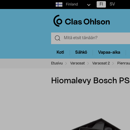
Select
FI
SV
Finland
market
Koti
Sähkö
Vapaa-aika
Etusivu
Varaosat
Varaosat 2
Pienrau
Hiomalevy Bosch P