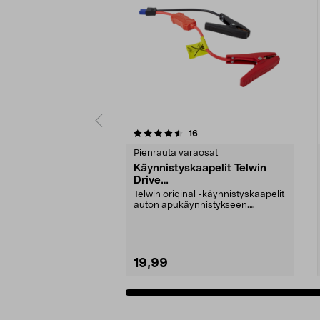
5 viidestä
4.5 viidestä
arvostelut
16
tähdestä
tähdestä
Pienrauta varaosat
Käynnistyskaapelit Telwin
Drive
Mini/9000/13000/1250/150
Telwin original -käynnistyskaapelit
0/1750, EC5
auton apukäynnistykseen.
Käynnistyskaapelit ...
19,99