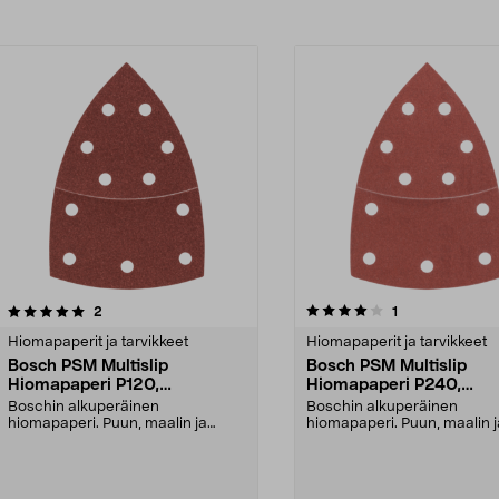
4.0viidestä
arvostelut
3.5viidestä
arvostelut
2
1
tähdestä
Hiomapaperit ja tarvikkeet
Hiomapaperit ja tarvikkeet
Bosch PSM Multislip
Bosch PSM Multislip
Hiomapaperi P120,
Hiomapaperi P240,
102x62x93 mm, 10 kpl
102x62x93 mm, 10 kpl
Boschin alkuperäinen
Boschin alkuperäinen
hiomapaperi. Puun, maalin ja
hiomapaperi. Puun, maalin j
metalin hiontaan. Tarrakiinnit...
metalin hiontaan. Tarrakiinnit