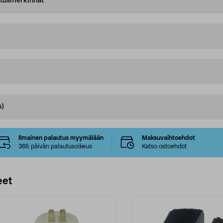
oitusmerkinnät
s)
Ilmainen palautus myymälään
Maksuvaihtoehdot
365 päivän palautusoikeus
Katso ostoehdot
eet