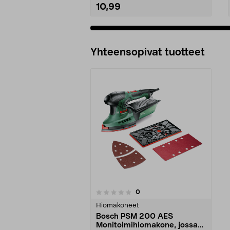
10,99
Lisää ostoskoriin
Yhteensopivat tuotteet
arvostelut
0
0 viidestä
tähdestä
Hiomakoneet
Bosch PSM 200 AES
Monitoimihiomakone, jossa