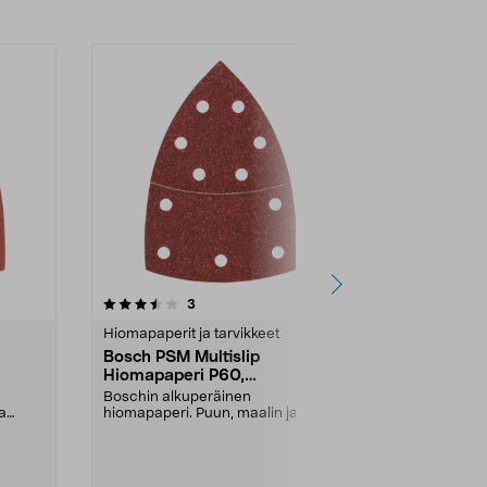
4.0viidestä
arvostelut
3
1
0.0
tähdestä
tähdestä
Hiomapaperit ja tarvikkeet
Hiomapaperit 
Bosch PSM Multislip
Bosch PSM M
Hiomapaperi P60,
Hiomapaper
102x62x93 mm, 10 kpl
102x62x93 
Boschin alkuperäinen
Boschin alku
a
hiomapaperi. Puun, maalin ja
hiomapaperi. 
...
metalin hiontaan. Tarrakiinnit...
metalin hiontaa