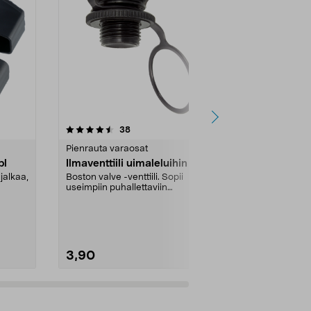
4.5 viidestä
arvostelut
3.5
38
tähdestä
tähdestä
Pienrauta varaosat
Pienrauta va
pl
Ilmaventtiili uimaleluihin
Virrankatka
jalkaa,
Boston valve -venttiili. Sopii
Asennusmitta
useimpiin puhallettaviin
..
vesileluihin.
3,90
22,95