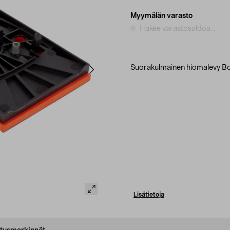
Myymälän varasto
Hakee varastosaldoa...
Suorakulmainen hiomalevy B
Lisätietoja