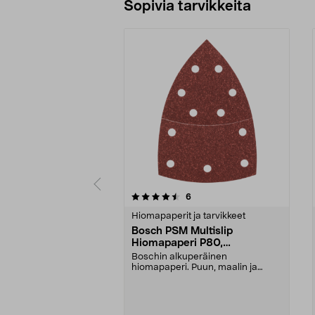
Sopivia tarvikkeita
5viidestä
5.0viidestä
arvostelut
6
tähdestä
tähdestä
Hiomapaperit ja tarvikkeet
Bosch PSM Multislip
Hiomapaperi P80,
102x62x93 mm, 10 kpl
Boschin alkuperäinen
hiomapaperi. Puun, maalin ja
metalin hiontaan. Tarrakiinnit...