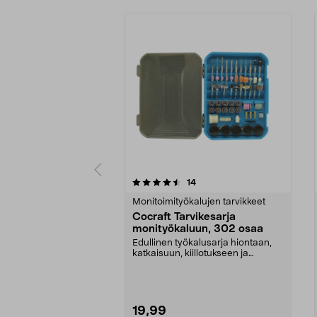
5 viidestä
3.5 viidestä
arvostelut
14
tähdestä
tähdestä
Monitoimityökalujen tarvikkeet
Cocraft Tarvikesarja
monityökaluun, 302 osaa
Edullinen työkalusarja hiontaan,
katkaisuun, kiillotukseen ja
poraukseen. Cocraf...
19,99