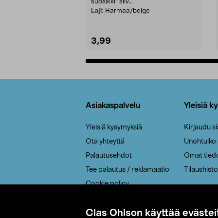
suosikki" siiv...
Laji:
Harmaa/beige
3,99
Lisää ostoskoriin
Alatunniste
Asiakaspalvelu
Yleisiä k
Yleisiä kysymyksiä
Kirjaudu s
Ota yhteyttä
Unohtuiko
Palautusehdot
Omat tied
Tee palautus / reklamaatio
Tilaushisto
Cookie policy
Toimitustavat
Clas Ohlson käyttää evästei
Saavutettavuus