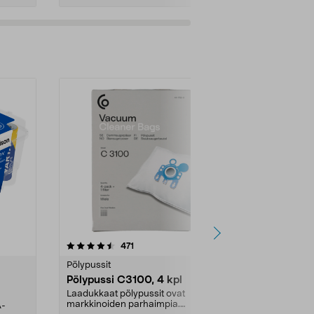
4.5viidestä
arvostelut
4.5
471
6
tähdestä
tähdestä
Pölypussit
Kierrätys & ro
Pölypussi C3100, 4 kpl
Roskapussi,
kahvat, 30 l
Laadukkaat pölypussit ovat
markkinoiden parhaimpia.
A-
Testivoittaja 