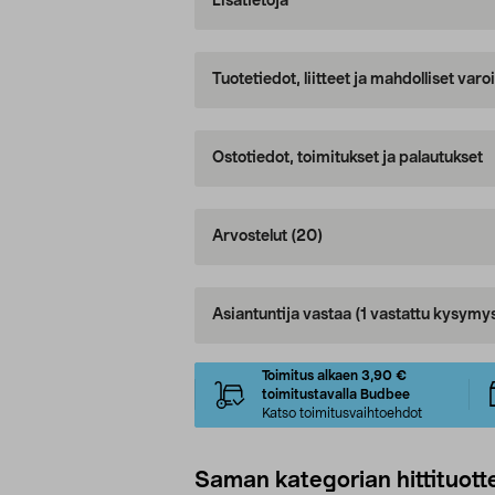
Lisätietoja
Tuotetiedot, liitteet ja mahdolliset var
Ostotiedot, toimitukset ja palautukset
Arvostelut
(20)
Asiantuntija vastaa
(1 vastattu kysymy
Toimitus alkaen 3,90 €
toimitustavalla Budbee
Katso toimitusvaihtoehdot
Saman kategorian hittituott