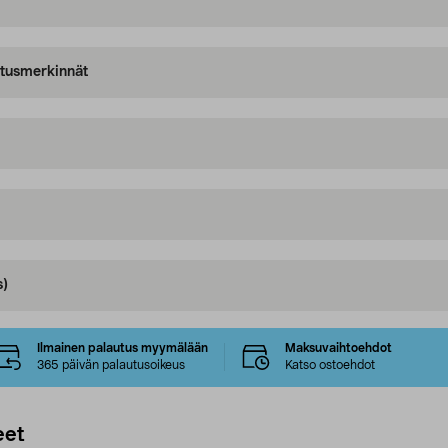
oitusmerkinnät
s)
Ilmainen palautus myymälään
Maksuvaihtoehdot
365 päivän palautusoikeus
Katso ostoehdot
eet