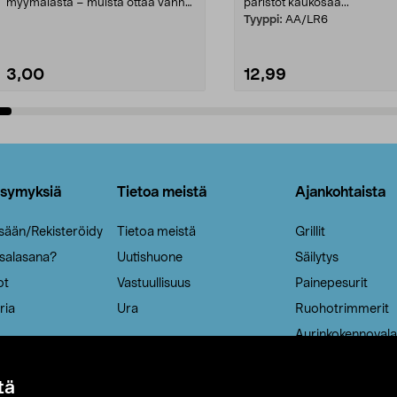
myymälästä – muista ottaa vanha
paristot kaukosää...
patruuna mukaasi m...
Tyyppi:
AA/LR6
3,00
12,99
Lisää ostoskoriin
Lisää ostoskoriin
ysymyksiä
Tietoa meistä
Ajankohtaista
isään/Rekisteröidy
Tietoa meistä
Grillit
 salasana?
Uutishuone
Säilytys
ot
Vastuullisuus
Painepesurit
ria
Ura
Ruohotrimmerit
Aurinkokennovala
tä