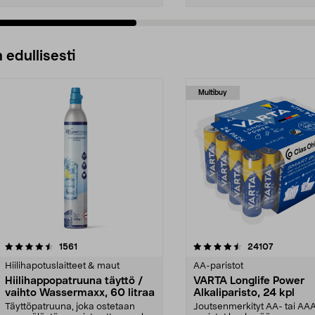
 edullisesti
Multibuy
4.5viidestä
arvostelut
4.5viidestä
arvostelut
1561
24107
tähdestä
Hiilihapotuslaitteet & maut
AA-paristot
Hiilihappopatruuna täyttö /
VARTA Longlife Power
vaihto Wassermaxx, 60 litraa
Alkaliparisto, 24 kpl
Täyttöpatruuna, joka ostetaan
Joutsenmerkityt AA- tai AA