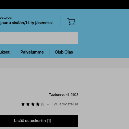
vetuloa
rjaudu sisään/Liity jäseneksi
ukset
Palvelumme
Club Clas
Tuotenro:
41-2103
20
arvostelua
Lisää ostoskoriin
(1)