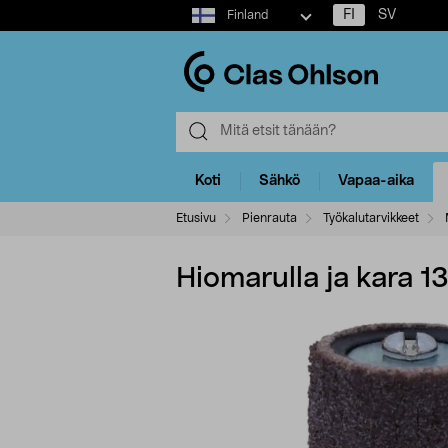
Select
FI
SV
Finland
market
Koti
Sähkö
Vapaa-aika
Etusivu
Pienrauta
Työkalutarvikkeet
Hiomarulla ja kara 