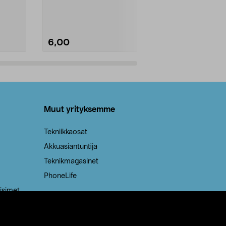
Kestävä, jopa 50 % suurempi ...
roskapussi u
Roskapussi, jo
6,00
2,00
Lisää ostoskoriin
Lisää
Muut yrityksemme
Tekniikkaosat
Akkuasiantuntija
Teknikmagasinet
PhoneLife
isimet