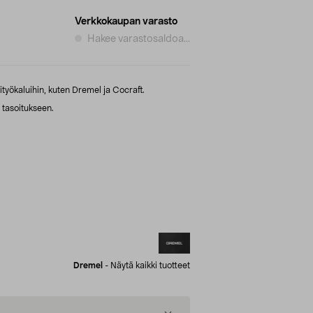
Verkkokaupan varasto
Hakee varastosaldoa...
ityökaluihin, kuten Dremel ja Cocraft.
 tasoitukseen.
Dremel
-
Näytä kaikki tuotteet