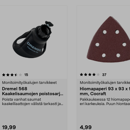
4.0 viidestä
arvostelut
4.5 viidestä
arvostelut
15
37
tähdestä
Monitoimityökalujen tarvikkeet
Monitoimityökalujen tarvikk
Dremel 568
Hiomapaperi 93 x 93 x
Kaakelisaumojen poistosarja,
mm, Cocraft
2 osaa
Poista vanhat saumat
Pakkauksessa 12 hiomapape
kaakelilaattojen välistä tarkasti ja
eri karkeuksia. Puun hionta
hallitusti. Dremel 568...
monityökalulla.
19,99
4,99