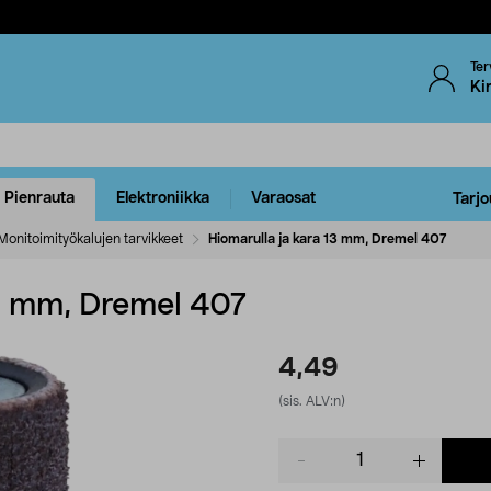
Ter
Ki
Pienrauta
Elektroniikka
Varaosat
Tarjo
Monitoimityökalujen tarvikkeet
Hiomarulla ja kara 13 mm, Dremel 407
13 mm, Dremel 407
4,49
(sis. ALV:n)
Product
quantity