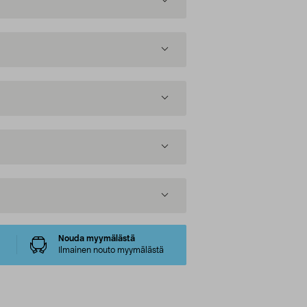
Nouda myymälästä
Ilmainen nouto myymälästä