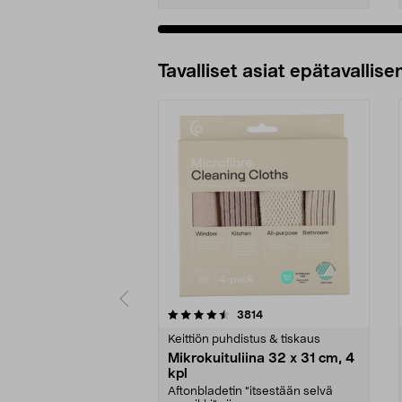
Tavalliset asiat epätavallisen
5viidestä
4.5viidestä
arvostelut
3814
tähdestä
tähdestä
Keittiön puhdistus & tiskaus
Mikrokuituliina 32 x 31 cm, 4
kpl
Aftonbladetin "itsestään selvä