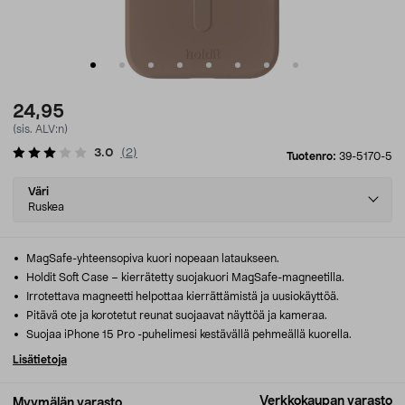
24,95
(sis. ALV:n)
3.0
(
2
)
Tuotenro:
39-5170-5
Select
Väri
variant
Ruskea
MagSafe-yhteensopiva kuori nopeaan lataukseen.
Holdit Soft Case – kierrätetty suojakuori MagSafe-magneetilla.
Irrotettava magneetti helpottaa kierrättämistä ja uusiokäyttöä.
Pitävä ote ja korotetut reunat suojaavat näyttöä ja kameraa.
Suojaa iPhone 15 Pro -puhelimesi kestävällä pehmeällä kuorella.
Lisätietoja
Verkkokaupan varasto
Myymälän varasto