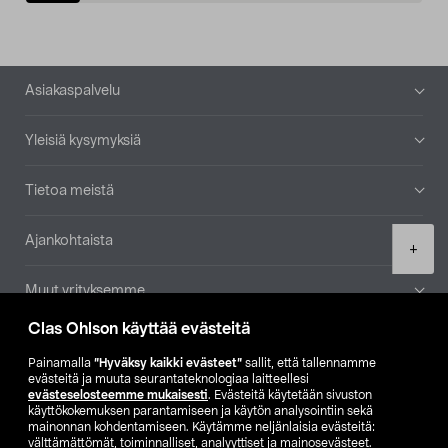
Alatunniste
Asiakaspalvelu
Yleisiä kysymyksiä
Tietoa meistä
Ajankohtaista
Product
+
quantity
Muut yrityksemme
Clas Ohlson käyttää evästeitä
Etsi myymälä
Painamalla
”Hyväksy kaikki evästeet”
sallit, että tallennamme
evästeitä ja muuta seurantateknologiaa laitteellesi
SE
NO
FI
evästeselosteemme mukaisesti
. Evästeitä käytetään sivuston
käyttökokemuksen parantamiseen ja käytön analysointiin sekä
FI
SV
mainonnan kohdentamiseen. Käytämme neljänlaisia evästeitä:
välttämättömät, toiminnalliset, analyyttiset ja mainosevästeet.