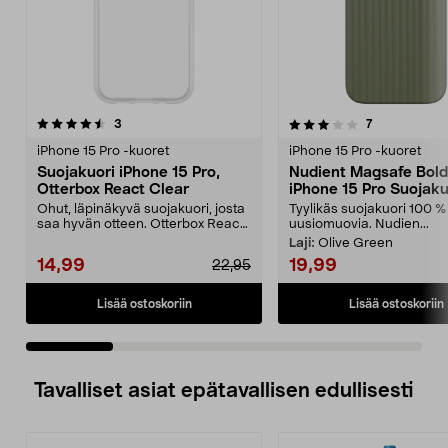
3.5 viidestä
arvostelut
arvostelut
3
7
0.0 viidestä
tähdestä
t
iPhone 15 Pro -kuoret
iPhone 15 Pro -kuoret
Suojakuori iPhone 15 Pro,
Nudient Magsafe Bol
Otterbox React Clear
iPhone 15 Pro Suojaku
Ohut, läpinäkyvä suojakuori, josta
Tyylikäs suojakuori 100 %
saa hyvän otteen. Otterbox React
uusiomuovia. Nudien...
Clear -suoja...
Laji:
Olive Green
14,99
19,99
22,95
Lisää ostoskoriin
Lisää ostoskoriin
Tavalliset asiat epätavallisen edullisesti