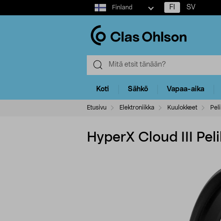
Select
FI
SV
Finland
market
Koti
Sähkö
Vapaa-aika
Etusivu
Elektroniikka
Kuulokkeet
Pel
HyperX Cloud III Pel