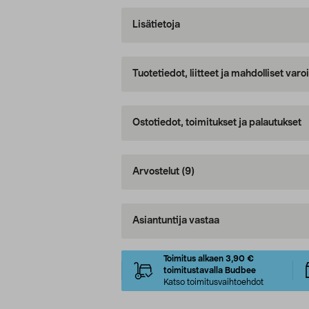
Lisätietoja
Tuotetiedot, liitteet ja mahdolliset var
Ostotiedot, toimitukset ja palautukset
Arvostelut
(9)
Asiantuntija vastaa
Toimitus alkaen 3,90 €
toimitustavalla Budbee
Katso toimitusvaihtoehdot