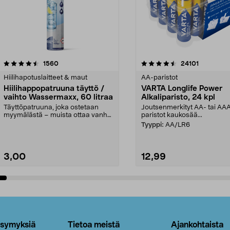
4.5viidestä
arvostelut
4.5viidestä
arvostelut
1560
24101
tähdestä
Hiilihapotuslaitteet & maut
AA-paristot
Hiilihappopatruuna täyttö /
VARTA Longlife Power
vaihto Wassermaxx, 60 litraa
Alkaliparisto, 24 kpl
Täyttöpatruuna, joka ostetaan
Joutsenmerkityt AA- tai AA
myymälästä – muista ottaa vanha
paristot kaukosää...
patruuna mukaasi m...
Tyyppi:
AA/LR6
3,00
12,99
Lisää ostoskoriin
Lisää ostoskoriin
ysymyksiä
Tietoa meistä
Ajankohtaista