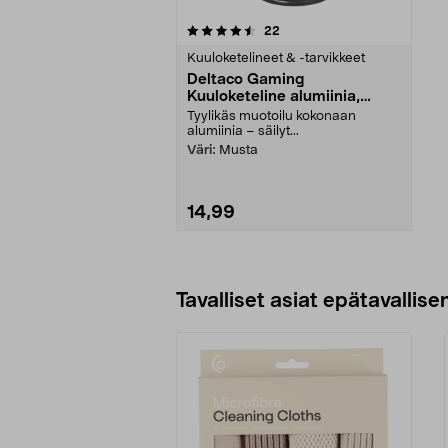
5viidestä
arvostelut
22
tähdestä
Kuuloketelineet & -tarvikkeet
Deltaco Gaming
Kuuloketeline alumiinia,
GAM-070
Tyylikäs muotoilu kokonaan
alumiinia – säilyt...
Väri:
Musta
14,99
Lisää ostoskoriin
Tavalliset asiat epätavallisen