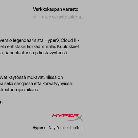
Verkkokaupan varasto
Hakee varastosaldoa...
 versio legendaarisista HyperX Cloud II -
ielä entistäkin korkeammalle. Kuulokkeet
a, äänenlaatunsa ja kestävyytensä
.
ovat käytössä mukavat, niissä on
a sekä sangassa että korvatyynyissä.
li-istuntojen aikana.
in
Hyperx
-
Näytä kaikki tuotteet