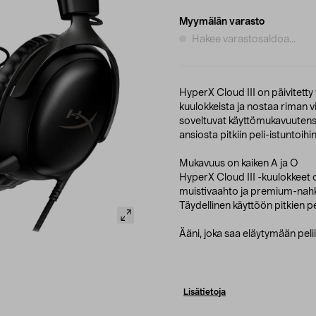
Myymälän varasto
Hakee varastosaldoa...
HyperX Cloud III on päivitetty
kuulokkeista ja nostaa riman v
soveltuvat käyttömukavuutens
ansiosta pitkiin peli-istuntoihin
Mukavuus on kaiken A ja O
HyperX Cloud III -kuulokkeet 
muistivaahto ja premium-nahk
Täydellinen käyttöön pitkien pe
Ääni, joka saa eläytymään peli
Lisätietoja