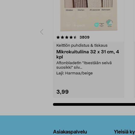
5viidestä
4.5viidestä
arvostelut
3809
tähdestä
tähdestä
Keittiön puhdistus & tiskaus
Mikrokuituliina 32 x 31 cm, 4
kpl
Aftonbladetin "itsestään selvä
suosikki" siiv...
Laji:
Harmaa/beige
3,99
Lisää ostoskoriin
Alatunniste
Asiakaspalvelu
Yleisiä k