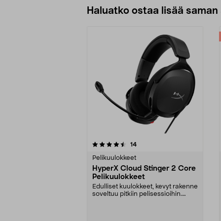
Haluatko ostaa lisää saman 
5viidestä
4.5viidestä
arvostelut
14
tähdestä
tähdestä
Pelikuulokkeet
HyperX Cloud Stinger 2 Core
Pelikuulokkeet
Edulliset kuulokkeet, kevyt rakenne
soveltuu pitkiin pelisessioihin.
HyperX-peli...