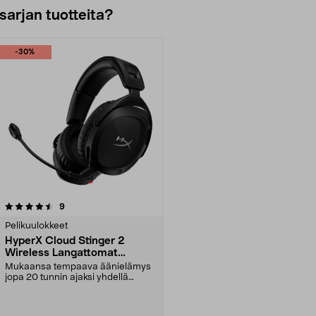
sarjan tuotteita?
-30%
arvostelut
9
Pelikuulokkeet
HyperX Cloud Stinger 2
Wireless Langattomat
pelikuulokkeet
Mukaansa tempaava äänielämys
jopa 20 tunnin ajaksi yhdellä
latauksella. Kevyet l...