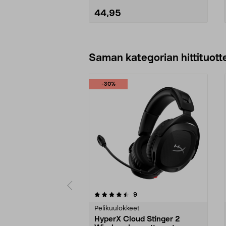
44,95
Lisää ostoskoriin
Saman kategorian hittituott
-30%
5 viidestä
4.0 viidestä
arvostelut
9
tähdestä
tähdestä
Pelikuulokkeet
HyperX Cloud Stinger 2