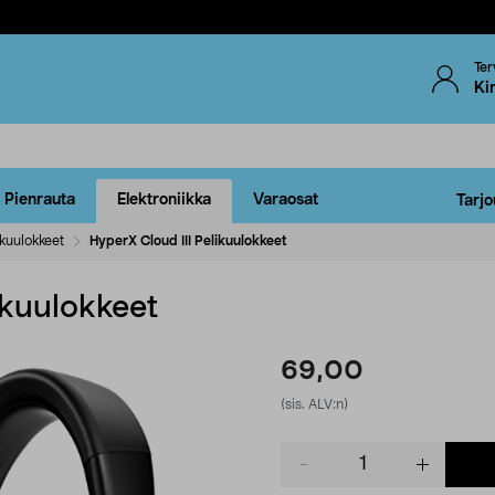
Ter
Ki
Pienrauta
Elektroniikka
Varaosat
Tarjo
ikuulokkeet
HyperX Cloud III Pelikuulokkeet
ikuulokkeet
69,00
(sis. ALV:n)
Product
quantity