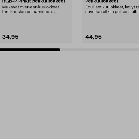
RGB-P Pinkit pelikuulokkeet
Pelikuulokkeet
Mukavat over-ear-kuulokkeet
Edulliset kuulokkeet, kevyt 
tuntikausien pelaamiseen.
soveltuu pitkiin pelisessioihi
Vaaleanpunaiset Deltaco PH...
HyperX-peli...
34,95
44,95