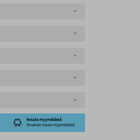
Nouda myymälästä
Ilmainen nouto myymälästä