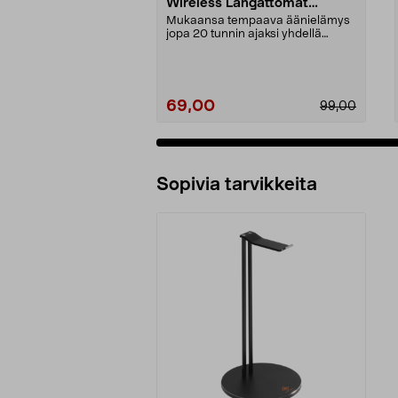
Wireless Langattomat
pelikuulokkeet
Mukaansa tempaava äänielämys
jopa 20 tunnin ajaksi yhdellä
latauksella. Kevyet l...
69,00
99,00
Sopivia tarvikkeita