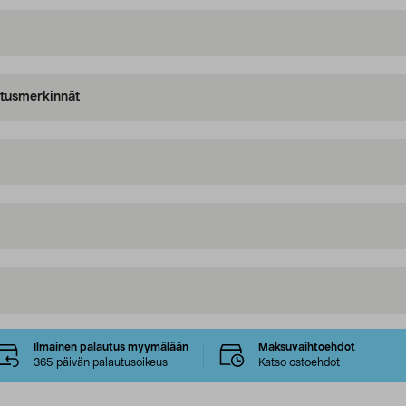
oitusmerkinnät
Ilmainen palautus myymälään
Maksuvaihtoehdot
365 päivän palautusoikeus
Katso ostoehdot