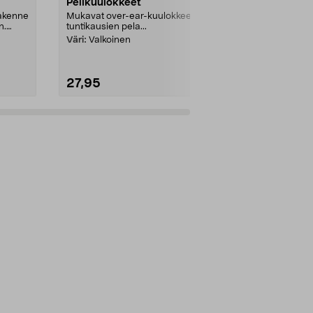
Pelikuulokkeet
Langattoma
rakenne
Mukavat over-ear-kuulokkeet
Langatonta v
n.
tuntikausien pela...
tekniikalla ja
kestolla. JBL Q
Väri:
Valkoinen
27,95
69,00