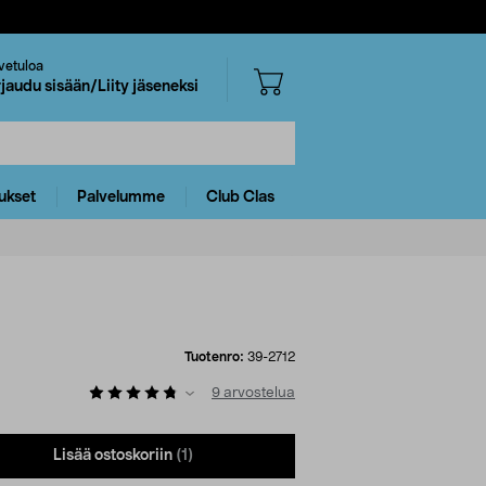
vetuloa
rjaudu sisään/Liity jäseneksi
ukset
Palvelumme
Club Clas
Tuotenro:
39-2712
9
arvostelua
Lisää ostoskoriin
(1)