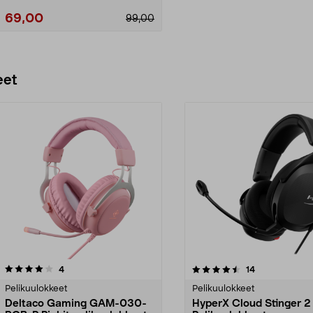
69,00
99,00
Lisää ostoskoriin
eet
4.5 viidestä
arvostelut
4.0 viidestä
arvostelut
4
14
tähdestä
Pelikuulokkeet
Pelikuulokkeet
Deltaco Gaming GAM-030-
HyperX Cloud Stinger 2