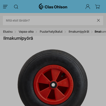
Etusivu
Vapaa-aika
Puutarhatyökalut
Ilmakumipyörät
Ilmakum
Ilmakumipyörä