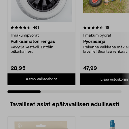
4.5 viidestä
arvostelut
4.5 viidestä
arvostelut
461
15
tähdestä
t
Ilmakumipyörät
Ilmakumipyörät
Puhkeamaton rengas
Pyöräsarja
Kevyt ja kestävä. Erittäin
Rakenna vaikkapa mäkia
pitkäikäinen.
lapsille! Sisältää renkaat, 
sekä ruuvi- ja hel...
28,95
47,99
Katso Vaihtoehdot
Lisää ostoskoriin
Tavalliset asiat epätavallisen edullisesti