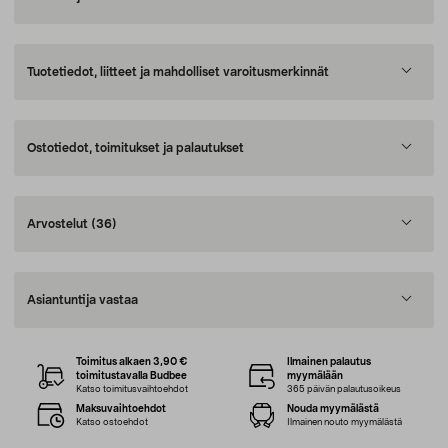
Tuotetiedot, liitteet ja mahdolliset varoitusmerkinnät
Ostotiedot, toimitukset ja palautukset
Arvostelut
(36)
Asiantuntija vastaa
Toimitus alkaen 3,90 €
Ilmainen palautus
toimitustavalla Budbee
myymälään
Katso toimitusvaihtoehdot
365 päivän palautusoikeus
Maksuvaihtoehdot
Nouda myymälästä
Katso ostoehdot
Ilmainen nouto myymälästä