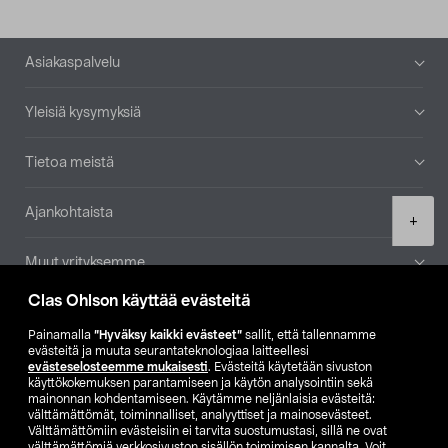
Alatunniste
Asiakaspalvelu
Yleisiä kysymyksiä
Tietoa meistä
Ajankohtaista
Product
+
quantity
Muut yrityksemme
Clas Ohlson käyttää evästeitä
Etsi myymälä
Painamalla
”Hyväksy kaikki evästeet”
sallit, että tallennamme
evästeitä ja muuta seurantateknologiaa laitteellesi
SE
NO
FI
evästeselosteemme mukaisesti
. Evästeitä käytetään sivuston
käyttökokemuksen parantamiseen ja käytön analysointiin sekä
FI
SV
mainonnan kohdentamiseen. Käytämme neljänlaisia evästeitä:
välttämättömät, toiminnalliset, analyyttiset ja mainosevästeet.
Välttämättömiin evästeisiin ei tarvita suostumustasi, sillä ne ovat
välttämättömiä verkkosivuston sisällön toimimisen kannalta. Voit