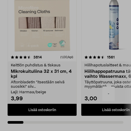
4.5viidestä
arvostelut
4.5viidestä
arvostelu
3814
1561
(1,00/kpl)
tähdestä
t
Keittiön puhdistus & tiskaus
Hiilihapotuslaitteet & mau
Mikrokuituliina 32 x 31 cm, 4
Hiilihappopatruuna tä
kpl
vaihto Wassermaxx, 6
Aftonbladetin "itsestään selvä
Täyttöpatruuna, joka ost
suosikki" siiv...
myymälästä – muista ott
patruuna mukaasi m...
Laji:
Harmaa/beige
-
3,99
3,00
Lisää ostoskoriin
Lisää ostoskoriin