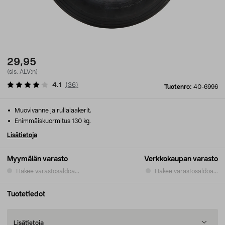
29,95
(sis. ALV:n)
4.1
(
36
)
Tuotenro:
40-6996
Muovivanne ja rullalaakerit.
Enimmäiskuormitus 130 kg.
Lisätietoja
Myymälän varasto
Verkkokaupan varasto
Hakee varastosaldoa...
Hakee varastosaldoa...
Tuotetiedot
Lisätietoja