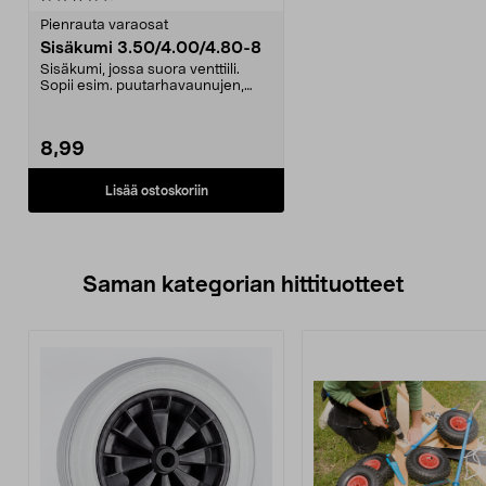
Pienrauta varaosat
Sisäkumi 3.50/4.00/4.80-8
Sisäkumi, jossa suora venttiili.
Sopii esim. puutarhavaunujen,
kottikärryjen ja ...
8,99
Lisää ostoskoriin
Saman kategorian hittituotteet