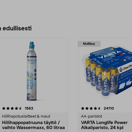
 edullisesti
Multibuy
4.5viidestä
arvostelut
4.5viidestä
arvostelut
1563
24110
tähdestä
Hiilihapotuslaitteet & maut
AA-paristot
Hiilihappopatruuna täyttö /
VARTA Longlife Power
vaihto Wassermaxx, 60 litraa
Alkaliparisto, 24 kpl