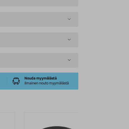
Nouda myymälästä
Ilmainen nouto myymälästä