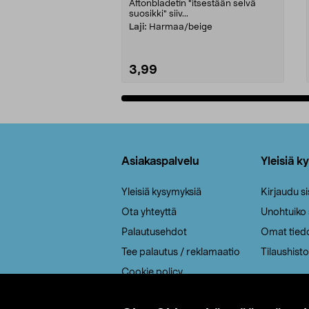
Aftonbladetin "itsestään selvä
suosikki" siiv...
Laji:
Harmaa/beige
3,99
Lisää ostoskoriin
Alatunniste
Asiakaspalvelu
Yleisiä k
Yleisiä kysymyksiä
Kirjaudu s
Ota yhteyttä
Unohtuiko
Palautusehdot
Omat tied
Tee palautus / reklamaatio
Tilaushisto
Cookie policy
Toimitustavat