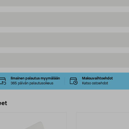
Ilmainen palautus myymälään
Maksuvaihtoehdot
365 päivän palautusoikeus
Katso ostoehdot
eet