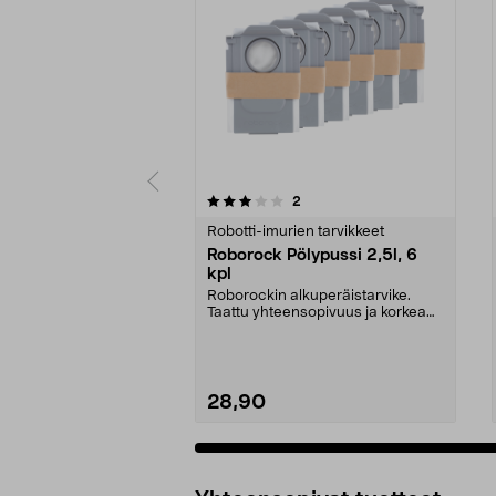
0 viidestä
4.5 viidestä
arvostelut
2
tähdestä
tähdestä
Robotti-imurien tarvikkeet
Roborock Pölypussi 2,5l, 6
kpl
Roborockin alkuperäistarvike.
Taattu yhteensopivuus ja korkea
laatu. 2,5 litran ...
28,90