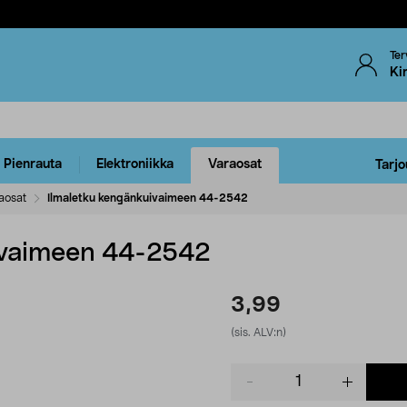
Ter
Ki
Pienrauta
Elektroniikka
Varaosat
Tarjo
aosat
Ilmaletku kengänkuivaimeen 44-2542
ivaimeen 44-2542
3,99
(sis. ALV:n)
Product
quantity