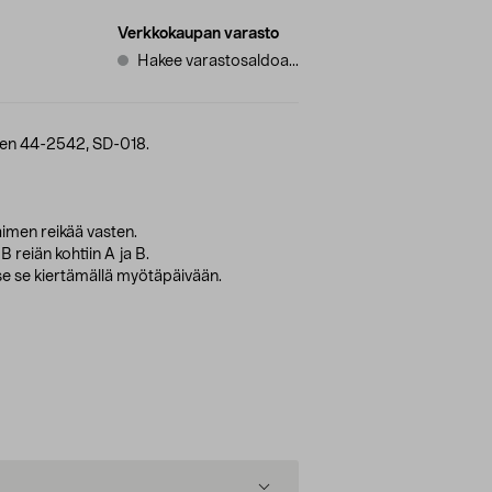
Verkkokaupan varasto
Hakee varastosaldoa...
een 44-2542, SD-018.
aimen reikää vasten.
 B reiän kohtiin A ja B.
itse se kiertämällä myötäpäivään.