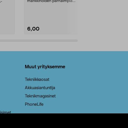
markkinoiden parhaimpia.
A-
Testivoittaja 
Kestävä, jopa 50 % suurempi ...
roskapussi u
Roskapussi, jo
6,00
2,00
Lisää ostoskoriin
Lisää
Muut yrityksemme
Tekniikkaosat
Akkuasiantuntija
Teknikmagasinet
PhoneLife
isimet