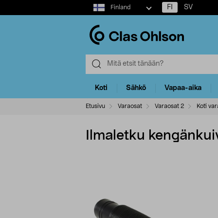
Select
FI
SV
Finland
market
Koti
Sähkö
Vapaa-aika
Etusivu
Varaosat
Varaosat 2
Koti var
Ilmaletku kengänku