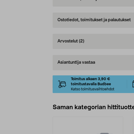
Ostotiedot, toimitukset ja palautukset
Arvostelut
(2)
Asiantuntija vastaa
Toimitus alkaen 3,90 €
toimitustavalla Budbee
Katso toimitusvaihtoehdot
Saman kategorian hittituott