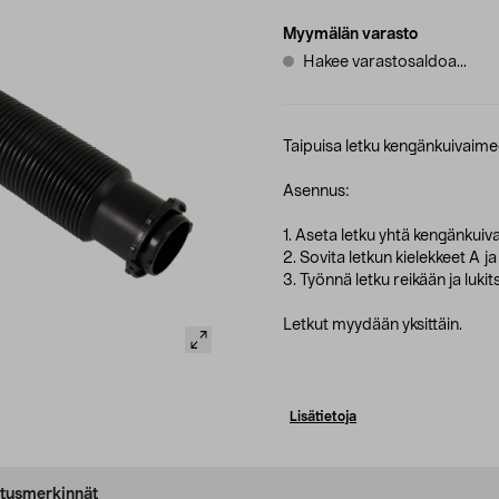
Myymälän varasto
Hakee varastosaldoa...
Taipuisa letku kengänkuivaim
Asennus:
1. Aseta letku yhtä kengänkuiv
2. Sovita letkun kielekkeet A ja
3. Työnnä letku reikään ja luk
Letkut myydään yksittäin.
Lisätietoja
oitusmerkinnät