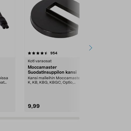
4.5 viidestä
arvostelut
4.5
954
5
tähdestä
tähdestä
Koti varaosat
Pölynimurin s
Moccamaster
Suodatin B
Suodatinsuppilon kansi
Bosch Unlim
imuriin
oissa
Kansi malleihin Moccamaster H,
Hygianiasuod
mat
K, KB, KBG, KBGC, Optio,
Series 6 -imur
Automatic, Automatic S, ...
9,99
24,95