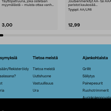
Täyttöpatruuna, joka ostetaan
Joutsenmerkityt AA- tai AA
myymälästä – muista ottaa vanha
paristot kaukosää...
patruuna mukaasi m...
Tyyppi:
AA/LR6
3,00
12,99
Lisää ostoskoriin
Lisää ostoskoriin
ysymyksiä
Tietoa meistä
Ajankohtaista
isään/Rekisteröidy
Tietoa meistä
Grillit
 salasana?
Uutishuone
Säilytys
ot
Vastuullisuus
Painepesurit
ria
Ura
Ruohotrimmerit
Aurinkokennovala