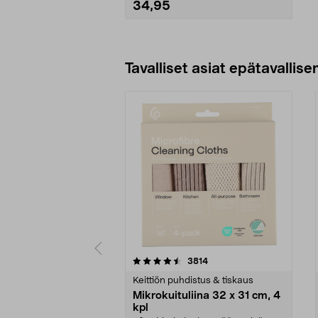
• 3 tunnin ajastin.
34,95
Lisää ostoskoriin
Tavalliset asiat epätavallisen
5viidestä
4.5viidestä
arvostelut
3814
tähdestä
tähdestä
Keittiön puhdistus & tiskaus
Mikrokuituliina 32 x 31 cm, 4
kpl