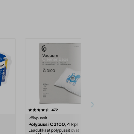
4.5viidestä
arvostelut
4.5
472
6
tähdestä
tähdestä
Pölypussit
Kierrätys & ro
Pölypussi C3100, 4 kpl
Roskapussi,
kahvat, 30 l
Laadukkaat pölypussit ovat