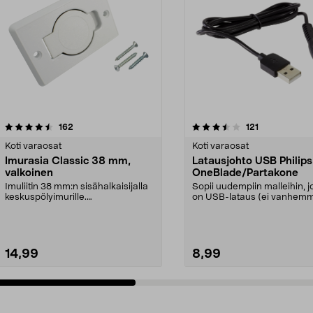
3.5 viidestä
arvostelut
4.5 viidestä
arvostelut
162
121
tähdestä
Koti varaosat
Koti varaosat
Imurasia Classic 38 mm,
Latausjohto USB Philips
valkoinen
OneBlade/Partakone
Imuliitin 38 mm:n sisähalkaisijalla
Sopii uudempiin malleihin, j
keskuspölyimurille.
on USB-lataus (ei vanhem
Kontaktinastojen etäisyy...
mallit, joissa on ...
14,99
8,99