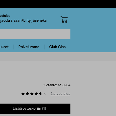
vetuloa
rjaudu sisään/Liity jäseneksi
ukset
Palvelumme
Club Clas
Tuotenro:
51-3904
2
arvostelua
Lisää ostoskoriin
(1)