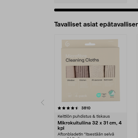
Tavalliset asiat epätavallisen
5viidestä
4.5viidestä
arvostelut
3810
tähdestä
tähdestä
Keittiön puhdistus & tiskaus
Mikrokuituliina 32 x 31 cm, 4
kpl
Aftonbladetin "itsestään selvä