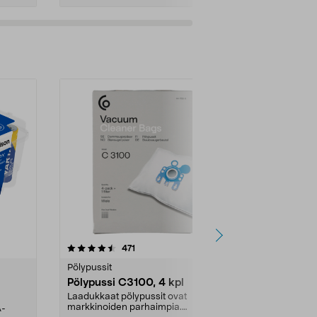
4.5viidestä
arvostelut
4.5
471
6
tähdestä
tähdestä
Pölypussit
Kierrätys & ro
Pölypussi C3100, 4 kpl
Roskapussi,
kahvat, 30 l
Laadukkaat pölypussit ovat
markkinoiden parhaimpia.
A-
Testivoittaja 