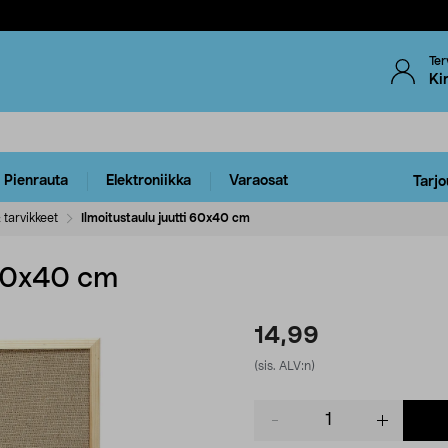
Ter
Ki
Pienrauta
Elektroniikka
Varaosat
Tarjo
 tarvikkeet
Ilmoitustaulu juutti 60x40 cm
 60x40 cm
14,99
(sis. ALV:n)
Product
quantity