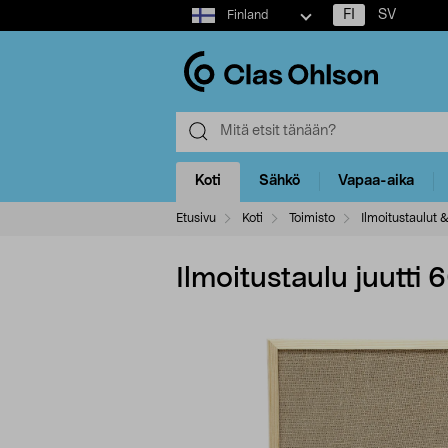
Select
FI
SV
Finland
market
Koti
Sähkö
Vapaa-aika
Etusivu
Koti
Toimisto
Ilmoitustaulut &
Ilmoitustaulu juutti