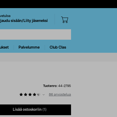
vetuloa
rjaudu sisään/Liity jäseneksi
ukset
Palvelumme
Club Clas
Tuotenro:
44-2795
86
arvostelua
Lisää ostoskoriin
(1)