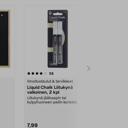
4.0 viidestä
arvostelut
4.5
55
1
tähdestä
tähdestä
Ilmoitustaulut & tarvikkeet
Ilmoitustaulut
Liquid Chalk Liitukynä
Itsekiinnitty
valkoinen, 2 kpl
viikkosuun
Liitukynä jääkaapin tai
Muistiinpanoill
kylpyhuoneen peilin koristeluun tai
toimistolle. R
viikkokalenterin täy...
Itsekiinnittyvä. 
7,99
7,99