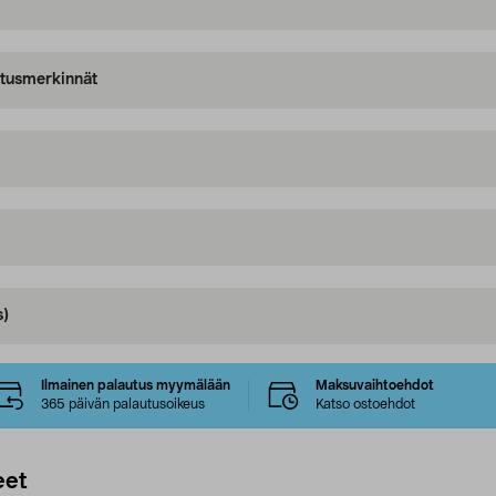
oitusmerkinnät
s)
Ilmainen palautus myymälään
Maksuvaihtoehdot
365 päivän palautusoikeus
Katso ostoehdot
eet