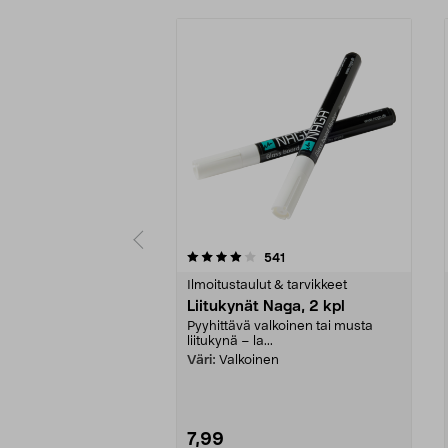
0 viidestä
4.0 viidestä
arvostelut
541
tähdestä
tähdestä
Ilmoitustaulut & tarvikkeet
Liitukynät Naga, 2 kpl
Pyyhittävä valkoinen tai musta
liitukynä – la...
Väri:
Valkoinen
7,99