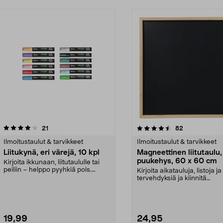
4.5 viidestä
arvostelut
4.0 viidestä
arvostelut
21
82
tähdestä
Ilmoitustaulut & tarvikkeet
Ilmoitustaulut & tarvikkeet
Liitukynä, eri värejä, 10 kpl
Magneettinen liitutaulu,
puukehys, 60 x 60 cm
Kirjoita ikkunaan, liitutaululle tai
peiliin – helppo pyyhkiä pois.
Kirjoita aikatauluja, listoja ja
Liitukynät –...
tervehdyksiä ja kiinnitä
magneeteilla lappuja j...
19,99
24,95