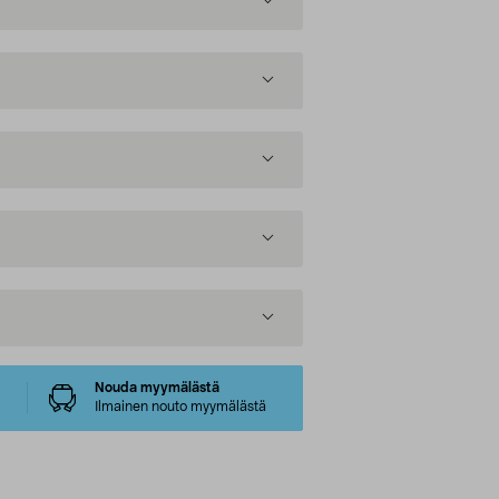
Nouda myymälästä
Ilmainen nouto myymälästä