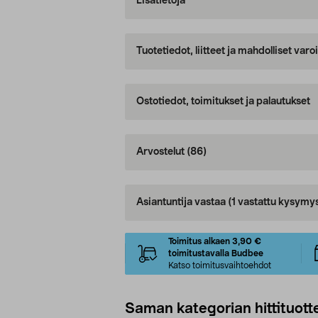
Lisätietoja
Tuotetiedot, liitteet ja mahdolliset var
Ostotiedot, toimitukset ja palautukset
Arvostelut
(86)
Asiantuntija vastaa
(1 vastattu kysymy
Toimitus alkaen 3,90 €
toimitustavalla Budbee
Katso toimitusvaihtoehdot
Saman kategorian hittituott