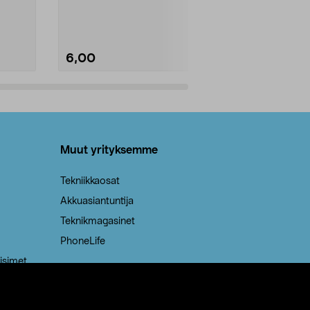
Kestävä, jopa 50 % suurempi ...
roskapussi u
Roskapussi, jo
6,00
2,00
Lisää ostoskoriin
Lisää
Muut yrityksemme
Tekniikkaosat
Akkuasiantuntija
Teknikmagasinet
PhoneLife
isimet