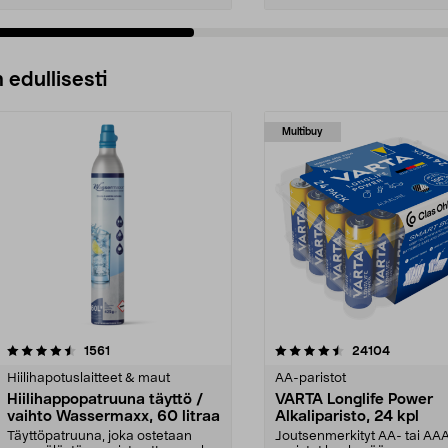
 edullisesti
Multibuy
4.5viidestä
arvostelut
4.5viidestä
arvostelut
1561
24104
tähdestä
Hiilihapotuslaitteet & maut
AA-paristot
Hiilihappopatruuna täyttö /
VARTA Longlife Power
vaihto Wassermaxx, 60 litraa
Alkaliparisto, 24 kpl
Täyttöpatruuna, joka ostetaan
Joutsenmerkityt AA- tai AA