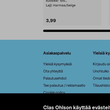
suosikki" siiv...
Laji:
Harmaa/beige
3,99
Lisää ostoskoriin
Alatunniste
Asiakaspalvelu
Yleisiä k
Yleisiä kysymyksiä
Kirjaudu s
Ota yhteyttä
Unohtuiko
Palautusehdot
Omat tied
Tee palautus / reklamaatio
Tilaushisto
Cookie policy
Toimitustavat
Saavutettavuus
Clas Ohlson käyttää evästei