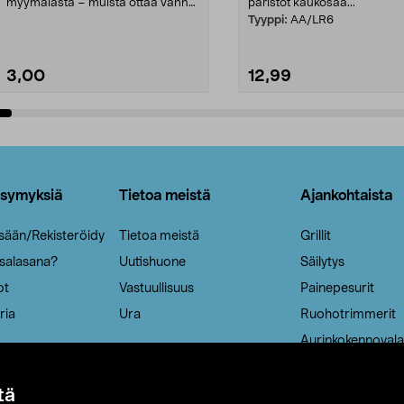
myymälästä – muista ottaa vanha
paristot kaukosää...
patruuna mukaasi m...
Tyyppi:
AA/LR6
3,00
12,99
Lisää ostoskoriin
Lisää ostoskoriin
ysymyksiä
Tietoa meistä
Ajankohtaista
isään/Rekisteröidy
Tietoa meistä
Grillit
 salasana?
Uutishuone
Säilytys
ot
Vastuullisuus
Painepesurit
ria
Ura
Ruohotrimmerit
Aurinkokennovala
tä