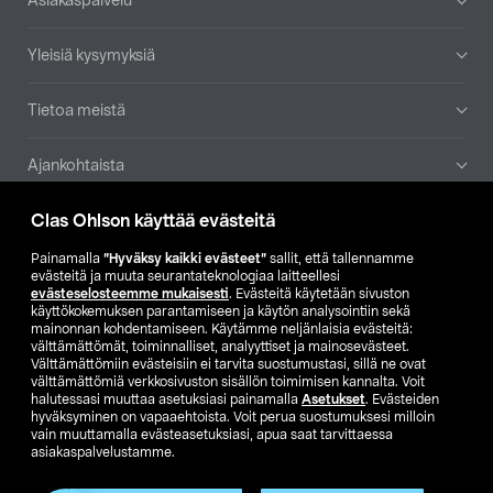
Asiakaspalvelu
Yleisiä kysymyksiä
Tietoa meistä
Ajankohtaista
Clas Ohlson käyttää evästeitä
Muut yrityksemme
Painamalla
”Hyväksy kaikki evästeet”
sallit, että tallennamme
Etsi myymälä
evästeitä ja muuta seurantateknologiaa laitteellesi
evästeselosteemme mukaisesti
. Evästeitä käytetään sivuston
käyttökokemuksen parantamiseen ja käytön analysointiin sekä
mainonnan kohdentamiseen. Käytämme neljänlaisia evästeitä:
SE
NO
FI
välttämättömät, toiminnalliset, analyyttiset ja mainosevästeet.
Välttämättömiin evästeisiin ei tarvita suostumustasi, sillä ne ovat
FI
SV
välttämättömiä verkkosivuston sisällön toimimisen kannalta. Voit
halutessasi muuttaa asetuksiasi painamalla
Asetukset
. Evästeiden
hyväksyminen on vapaaehtoista. Voit perua suostumuksesi milloin
vain muuttamalla evästeasetuksiasi, apua saat tarvittaessa
asiakaspalvelustamme.