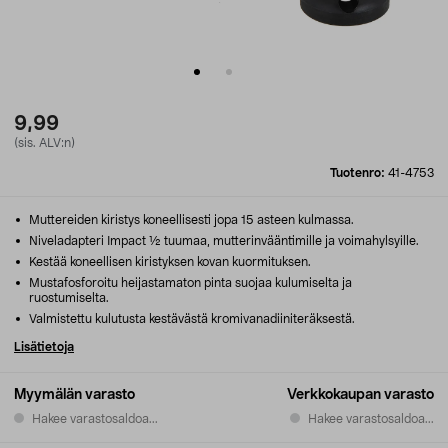
9,99
(sis. ALV:n)
Tuotenro:
41-4753
Muttereiden kiristys koneellisesti jopa 15 asteen kulmassa.
Niveladapteri Impact ½ tuumaa, mutterinvääntimille ja voimahylsyille.
Kestää koneellisen kiristyksen kovan kuormituksen.
Mustafosforoitu heijastamaton pinta suojaa kulumiselta ja
ruostumiselta.
Valmistettu kulutusta kestävästä kromivanadiiniteräksestä.
Lisätietoja
Myymälän varasto
Verkkokaupan varasto
Hakee varastosaldoa...
Hakee varastosaldoa...