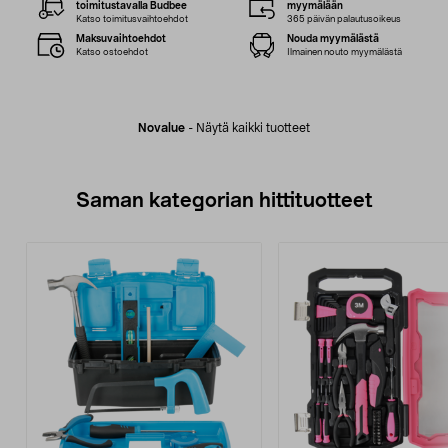
toimitustavalla Budbee
myymälään
Katso toimitusvaihtoehdot
365 päivän palautusoikeus
Maksuvaihtoehdot
Nouda myymälästä
Katso ostoehdot
Ilmainen nouto myymälästä
Novalue
-
Näytä kaikki tuotteet
Saman kategorian hittituotteet