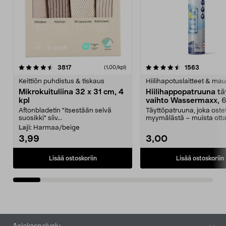
4.5viidestä
arvostelut
4.5viidestä
arvostelu
3817
1563
(1,00/kpl)
tähdestä
t
Keittiön puhdistus & tiskaus
Hiilihapotuslaitteet & mau
Mikrokuituliina 32 x 31 cm, 4
Hiilihappopatruuna tä
kpl
vaihto Wassermaxx, 6
Aftonbladetin "itsestään selvä
Täyttöpatruuna, joka ost
suosikki" siiv...
myymälästä – muista ott
patruuna mukaasi m...
Laji:
Harmaa/beige
3,99
3,00
Lisää ostoskoriin
Lisää ostoskoriin
Alatunniste