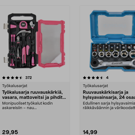
4.5 viidestä
arvostelut
4.5 viidestä
arvostelut
372
4
tähdestä
Työkalusarjat
Työkalusarjat
Työkalusarja ruuvauskärkiä,
Ruuvauskärkisarja ja
vasara, mattoveitsi ja pihdit,
hylsyavainsarja, 24 osa
39 osaa
Cocraft
Monipuoliset työkalut kodin
Edullinen sarja hylsyavaimia
askareisiin – nau...
räikkäväännin ja värikoodat
ruuvauskärkiä. Coc...
29,95
14,99