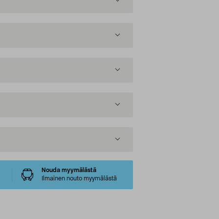
Nouda myymälästä
Ilmainen nouto myymälästä