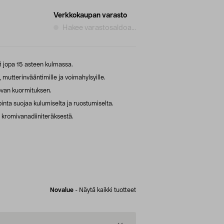
Verkkokaupan varasto
Hakee varastosaldoa...
ti jopa 15 asteen kulmassa.
mutterinvääntimille ja voimahylsyille.
kovan kuormituksen.
nta suojaa kulumiselta ja ruostumiselta.
 kromivanadiiniteräksestä.
Novalue
-
Näytä kaikki tuotteet