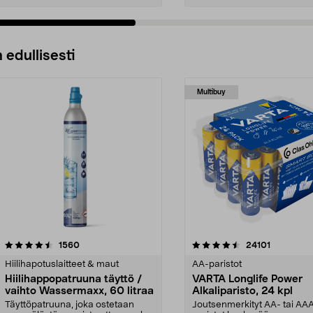
 edullisesti
Multibuy
4.5viidestä
arvostelut
4.5viidestä
arvostelut
1560
24101
tähdestä
Hiilihapotuslaitteet & maut
AA-paristot
Hiilihappopatruuna täyttö /
VARTA Longlife Power
vaihto Wassermaxx, 60 litraa
Alkaliparisto, 24 kpl
Täyttöpatruuna, joka ostetaan
Joutsenmerkityt AA- tai AA