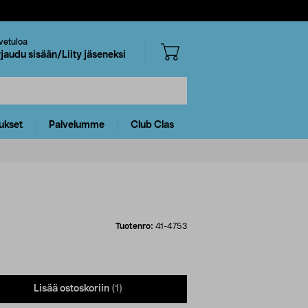
vetuloa
rjaudu sisään/Liity jäseneksi
ukset
Palvelumme
Club Clas
Tuotenro:
41-4753
Lisää ostoskoriin
(1)