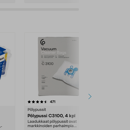
4.5viidestä
arvostelut
4.5
471
6
tähdestä
tähdestä
Pölypussit
Kierrätys & ro
Pölypussi C3100, 4 kpl
Roskapussi,
kahvat, 30 l
Laadukkaat pölypussit ovat
markkinoiden parhaimpia.
A-
Testivoittaja 