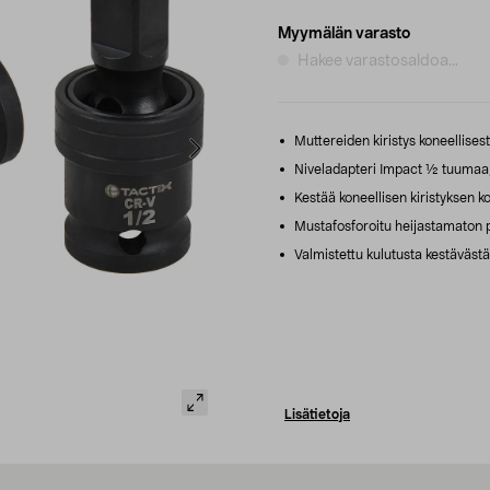
Myymälän varasto
Hakee varastosaldoa...
Muttereiden kiristys koneellises
Niveladapteri Impact ½ tuumaa, 
Kestää koneellisen kiristyksen 
Mustafosforoitu heijastamaton pi
Valmistettu kulutusta kestävästä
Lisätietoja