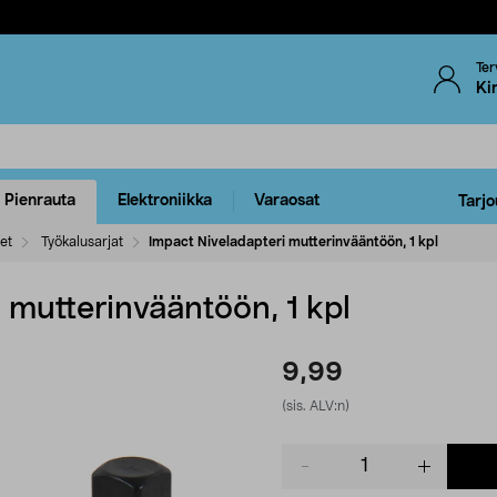
Ter
Ki
Pienrauta
Elektroniikka
Varaosat
Tarjo
eet
Työkalusarjat
Impact Niveladapteri mutterinvääntöön, 1 kpl
 mutterinvääntöön, 1 kpl
9,99
(sis. ALV:n)
Product
quantity