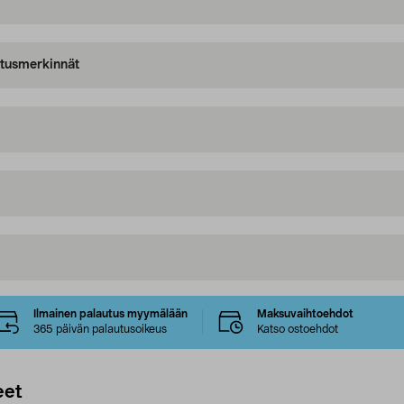
oitusmerkinnät
Ilmainen palautus myymälään
Maksuvaihtoehdot
365 päivän palautusoikeus
Katso ostoehdot
eet