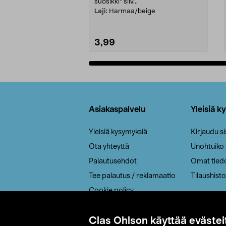
suosikki" siiv...
Laji:
Harmaa/beige
3,99
Lisää ostoskoriin
Alatunniste
Asiakaspalvelu
Yleisiä k
Yleisiä kysymyksiä
Kirjaudu s
Ota yhteyttä
Unohtuiko
Palautusehdot
Omat tied
Tee palautus / reklamaatio
Tilaushisto
Cookie policy
Toimitustavat
Clas Ohlson käyttää evästei
Saavutettavuus