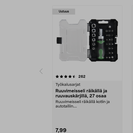
Uutuus
5 viidestä
4.5 viidestä
arvostelut
262
tähdestä
tähdestä
Työkalusarjat
Ruuvimeisseli räikällä ja
ruuvauskärjillä, 27 osaa
Ruuvimeisseli räikällä kotiin ja
autotalliin....
7,99