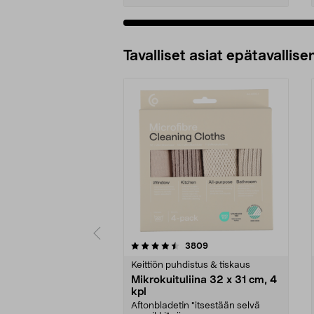
Tavalliset asiat epätavallisen
5viidestä
4.5viidestä
arvostelut
3809
tähdestä
tähdestä
Keittiön puhdistus & tiskaus
Mikrokuituliina 32 x 31 cm, 4
kpl
Aftonbladetin "itsestään selvä