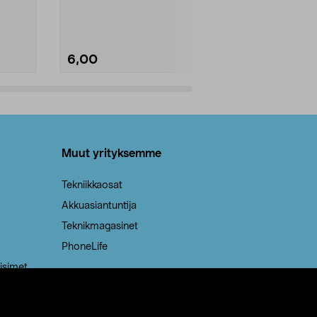
Kestävä, jopa 50 % suurempi ...
roskapussi u
Roskapussi, jo
6,00
2,00
Lisää ostoskoriin
Lisää
Muut yrityksemme
Tekniikkaosat
Akkuasiantuntija
Teknikmagasinet
PhoneLife
isimet