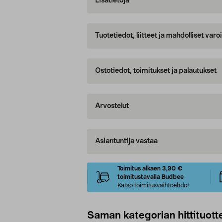
Lisätietoja
Tuotetiedot, liitteet ja mahdolliset var
Ostotiedot, toimitukset ja palautukset
Arvostelut
Asiantuntija vastaa
Toimitus alkaen 3,90 €
toimitustavalla Budbee
Katso toimitusvaihtoehdot
Saman kategorian hittituott