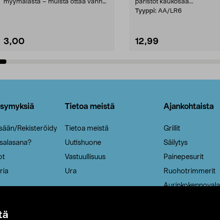
myymälästä – muista ottaa vanha
paristot kaukosää...
patruuna mukaasi m...
Tyyppi:
AA/LR6
3,00
12,99
Lisää ostoskoriin
Lisää ostoskoriin
ysymyksiä
Tietoa meistä
Ajankohtaista
isään/Rekisteröidy
Tietoa meistä
Grillit
 salasana?
Uutishuone
Säilytys
ot
Vastuullisuus
Painepesurit
ria
Ura
Ruohotrimmerit
Aurinkokennovala
tä