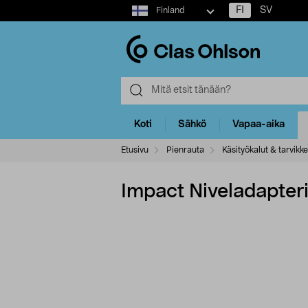
Select
FI
SV
Finland
market
Koti
Sähkö
Vapaa-aika
Etusivu
Pienrauta
Käsityökalut & tarvikk
Impact Niveladapteri