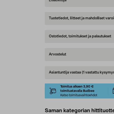
Lisätietoja
Tuotetiedot, liitteet ja mahdolliset var
Ostotiedot, toimitukset ja palautukset
Arvostelut
Asiantuntija vastaa
(1 vastattu kysymy
Toimitus alkaen 3,90 €
toimitustavalla Budbee
Katso toimitusvaihtoehdot
Saman kategorian hittituott