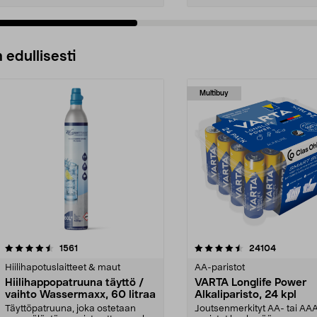
 edullisesti
Multibuy
4.5viidestä
arvostelut
4.5viidestä
arvostelut
1561
24104
tähdestä
Hiilihapotuslaitteet & maut
AA-paristot
Hiilihappopatruuna täyttö /
VARTA Longlife Power
vaihto Wassermaxx, 60 litraa
Alkaliparisto, 24 kpl
Täyttöpatruuna, joka ostetaan
Joutsenmerkityt AA- tai AA