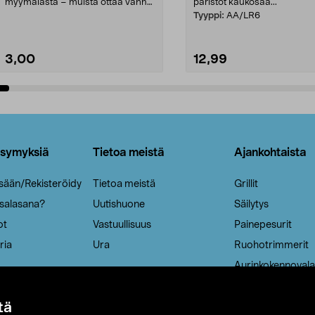
myymälästä – muista ottaa vanha
paristot kaukosää...
patruuna mukaasi m...
Tyyppi:
AA/LR6
3,00
12,99
Lisää ostoskoriin
Lisää ostoskoriin
ysymyksiä
Tietoa meistä
Ajankohtaista
isään/Rekisteröidy
Tietoa meistä
Grillit
 salasana?
Uutishuone
Säilytys
ot
Vastuullisuus
Painepesurit
ria
Ura
Ruohotrimmerit
Aurinkokennovala
tä