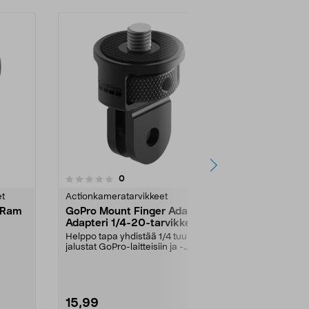
5.0 viidestä
4.5
1
arvostelut
0
tähdestä
tähdestä
et
Actionkameratarvikkeet
Actionkamera
e Ram
GoPro Mount Finger Adapter
DJI Osmo Inv
Adapteri 1/4-20-tarvikkeille
Stick Kit Se
Helppo tapa yhdistää 1/4 tuuman
Kuvaa ajoist
jalustat GoPro-laitteisiin ja -
persoonassa 
"...
tarvikkeisiin. Go...
selfie-keppiä. 
15,99
29,95