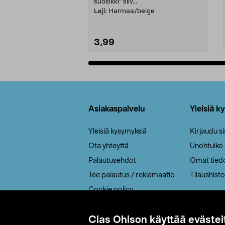
suosikki" siiv...
Laji:
Harmaa/beige
3,99
Lisää ostoskoriin
Alatunniste
Asiakaspalvelu
Yleisiä k
Yleisiä kysymyksiä
Kirjaudu s
Ota yhteyttä
Unohtuiko
Palautusehdot
Omat tied
Tee palautus / reklamaatio
Tilaushisto
Cookie policy
Toimitustavat
Clas Ohlson käyttää evästei
Saavutettavuus