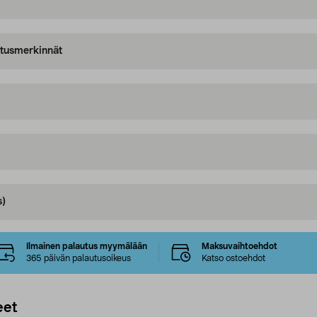
oitusmerkinnät
s)
Ilmainen palautus myymälään
Maksuvaihtoehdot
365 päivän palautusoikeus
Katso ostoehdot
eet