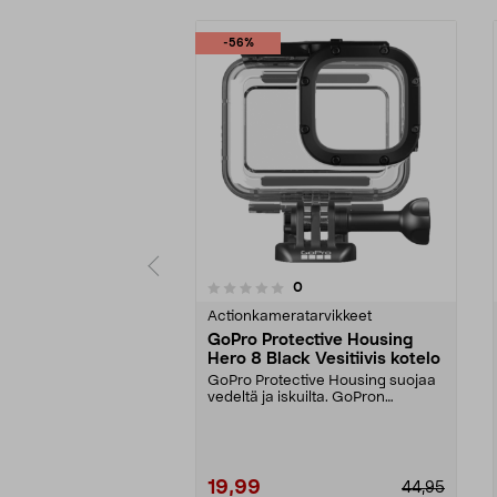
-56%
4.5 viidestä
arvostelut
0
0 viidestä
tähdestä
tähdestä
Actionkameratarvikkeet
GoPro Protective Housing
Hero 8 Black Vesitiivis kotelo
GoPro Protective Housing suojaa
vedeltä ja iskuilta. GoPron
alkuperäinen kuori H...
19,99
44,95