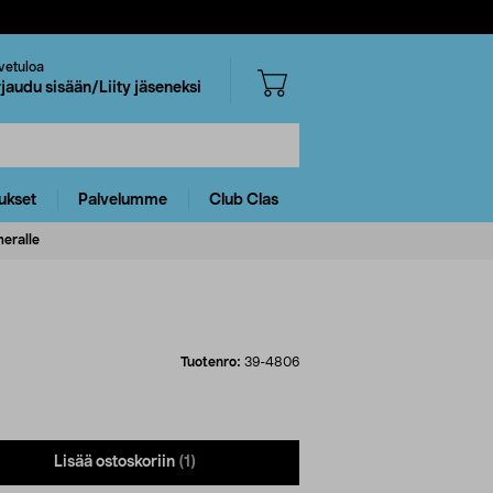
vetuloa
rjaudu sisään/Liity jäseneksi
ukset
Palvelumme
Club Clas
meralle
Tuotenro:
39-4806
Lisää ostoskoriin
(1)