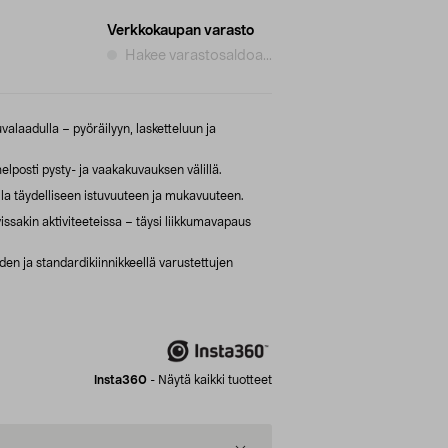
Verkkokaupan varasto
Hakee varastosaldoa...
alaadulla – pyöräilyyn, lasketteluun ja
lposti pysty- ja vaakakuvauksen välillä.
illa täydelliseen istuvuuteen ja mukavuuteen.
issakin aktiviteeteissa – täysi liikkumavapaus
n ja standardikiinnikkeellä varustettujen
Insta360
-
Näytä kaikki tuotteet