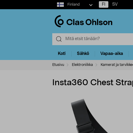
Select
FI
SV
Finland
market
Koti
Sähkö
Vapaa-aika
Etusivu
Elektroniikka
Kamerat ja tarvikke
Insta360 Chest Strap