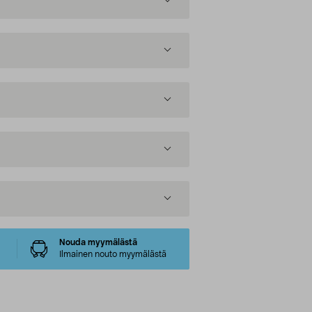
Nouda myymälästä
Ilmainen nouto myymälästä