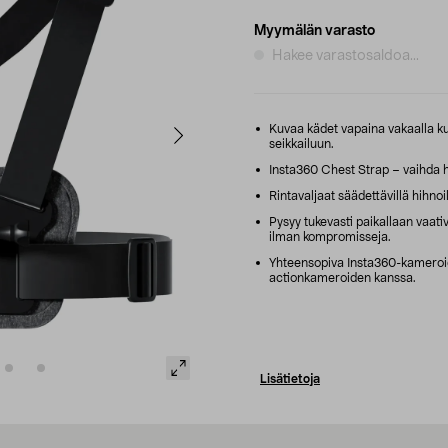
Myymälän varasto
Hakee varastosaldoa...
Kuvaa kädet vapaina vakaalla kuv
seikkailuun.
Insta360 Chest Strap – vaihda he
Rintavaljaat säädettävillä hihno
Pysyy tukevasti paikallaan vaativ
ilman kompromisseja.
Yhteensopiva Insta360-kameroide
actionkameroiden kanssa.
Lisätietoja