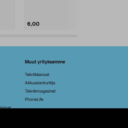
Kestävä, jopa 50 % suurempi ...
roskapussi u
Roskapussi, jo
6,00
2,00
Lisää ostoskoriin
Lisää
Muut yrityksemme
Tekniikkaosat
Akkuasiantuntija
Teknikmagasinet
PhoneLife
isimet