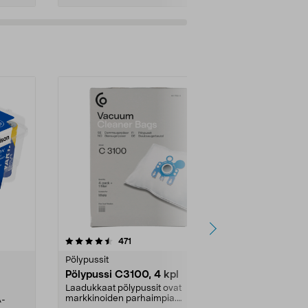
4.5viidestä
arvostelut
4.5
471
6
tähdestä
tähdestä
Pölypussit
Kierrätys & ro
Pölypussi C3100, 4 kpl
Roskapussi,
kahvat, 30 l
Laadukkaat pölypussit ovat
markkinoiden parhaimpia.
A-
Testivoittaja 