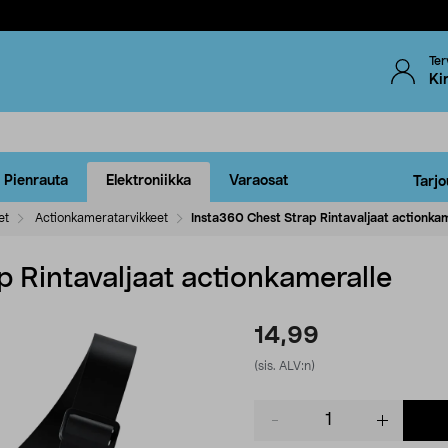
Ter
Ki
Pienrauta
Elektroniikka
Varaosat
Tarjo
et
Actionkameratarvikkeet
Insta360 Chest Strap Rintavaljaat actionka
 Rintavaljaat actionkameralle
14,99
(sis. ALV:n)
Product
quantity