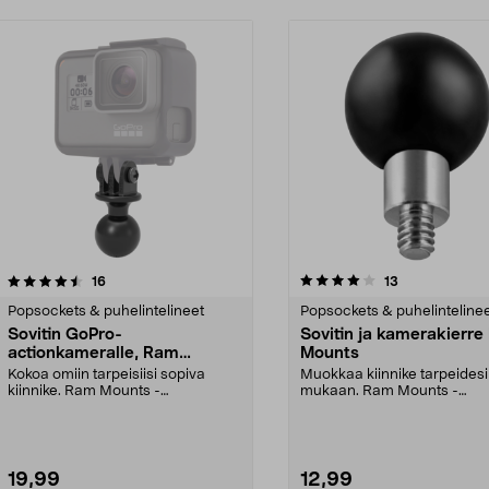
4.0 viidestä
arvostelut
arvostelut
16
13
0.0 viidestä
tähdestä
Popsockets & puhelintelineet
Popsockets & puhelinteline
Sovitin GoPro-
Sovitin ja kamerakierr
actionkameralle, Ram
Mounts
Mounts
Kokoa omiin tarpeisiisi sopiva
Muokkaa kiinnike tarpeidesi
kiinnike. Ram Mounts -
mukaan. Ram Mounts -
kiinnitysjärjestelmään, 1":...
kiinnitysjärjestelmään, jossa 1
19,99
12,99