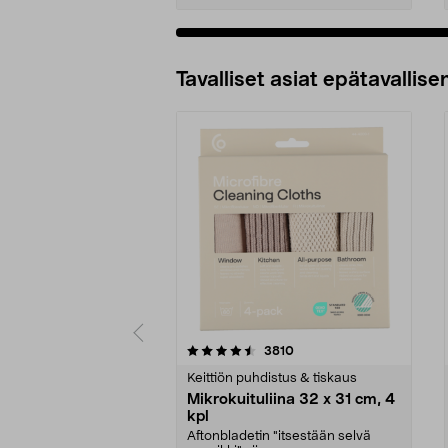
Tavalliset asiat epätavallisen
5viidestä
4.5viidestä
arvostelut
3810
tähdestä
tähdestä
Keittiön puhdistus & tiskaus
Mikrokuituliina 32 x 31 cm, 4
kpl
Aftonbladetin "itsestään selvä