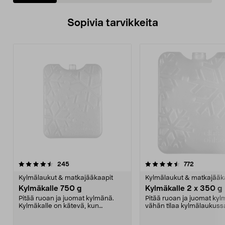
Sopivia tarvikkeita
4.5viidestä
arvostelut
4.5viidestä
arvostelut
245
772
tähdestä
t
Kylmälaukut & matkajääkaapit
Kylmälaukut & matkajääk
Kylmäkalle 750 g
Kylmäkalle 2 x 350 g
Pitää ruoan ja juomat kylmänä.
Pitää ruoan ja juomat kyl
Kylmäkalle on kätevä, kun
vähän tilaa kylmälaukussa
kylmälaukussa on kylmän...
pakastimessa. Pi...