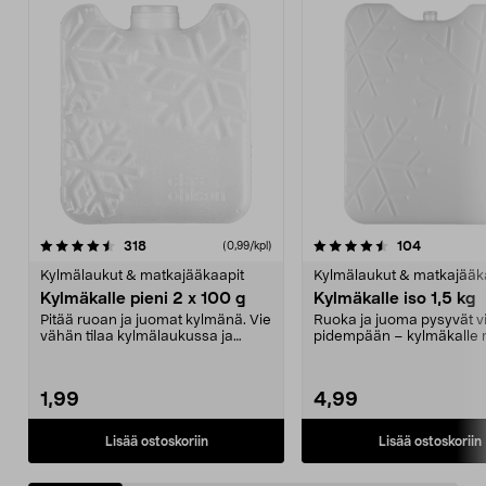
4.5 viidestä
arvostelut
4.5 viidestä
arvostelut
318
104
(0,99/kpl)
tähdestä
t
Kylmälaukut & matkajääkaapit
Kylmälaukut & matkajääk
Kylmäkalle pieni 2 x 100 g
Kylmäkalle iso 1,5 kg
Pitää ruoan ja juomat kylmänä. Vie
Ruoka ja juoma pysyvät vi
vähän tilaa kylmälaukussa ja
pidempään – kylmäkalle re
pakastimessa. Pi...
retkeilyyn. S...
1,99
4,99
Lisää ostoskoriin
Lisää ostoskoriin