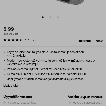
6,99
(sis. ALV:n)
4.4
(
76
)
Tuotenro:
31-6802
Käytä sellaisenaan tai yhdistele useita saman järjestelmän
kylmälaukkuja.
Modul – polyesteristä valmistettu pehmeä iso kylmälaukku, jossa on
kantokahva ja vetoketju.
Pakkaa eväät tai kylmät juomat mukaan retkelle tai töihin.
Kylmälaukku mahtuu piknikkoriin, reppuun tai rantalaukkuun.
Sopii yhteen muiden saman sarjan kylmälaukkujen kanssa.
Lisätietoja
Myymälän varasto
Verkkokaupan varasto
Hakee varastosaldoa...
Hakee varastosaldoa...