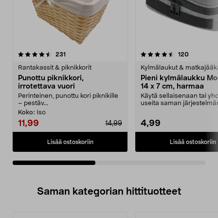
4.5viidestä
arvostelut
4.5viidestä
arvostelut
231
120
tähdestä
t
Rantakassit & piknikkorit
Kylmälaukut & matkajääk
Punottu piknikkori,
Pieni kylmälaukku Mod
irrotettava vuori
14 x 7 cm, harmaa
Perinteinen, punottu kori piknikille
Käytä sellaisenaan tai yhd
– pestäv...
useita saman järjestelmä
kylmälaukkuja. Modul ...
Koko:
Iso
11,99
4,99
14,99
Lisää ostoskoriin
Lisää ostoskoriin
Saman kategorian hittituotteet