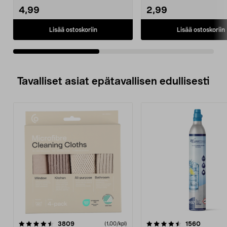
4,99
2,99
Lisää ostoskoriin
Lisää ostoskoriin
Tavalliset asiat epätavallisen edullisesti
4.5viidestä
arvostelut
4.5viidestä
arvostel
3809
1560
(1,00/kpl)