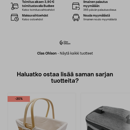
Toimitus alkaen 3,90 €
Ilmainen palautus
toimitustavalla Budbee
myymälään
Katso toimitusvaihtoehdot
365 päivän palautusoikeus
Maksuvaihtoehdot
Nouda myymälästä
Katso ostoehdot
Ilmainen nouto myymälästä
Clas Ohlson
-
Näytä kaikki tuotteet
Haluatko ostaa lisää saman sarjan
tuotteita?
-20%