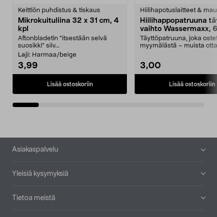
tähdestä
t
Keittiön puhdistus & tiskaus
Hiilihapotuslaitteet & mau
Mikrokuituliina 32 x 31 cm, 4
Hiilihappopatruuna tä
kpl
vaihto Wassermaxx, 6
Aftonbladetin "itsestään selvä
Täyttöpatruuna, joka ost
suosikki" siiv...
myymälästä – muista ott
patruuna mukaasi m...
Laji:
Harmaa/beige
3,99
3,00
Lisää ostoskoriin
Lisää ostoskoriin
Alatunniste
Asiakaspalvelu
Yleisiä kysymyksiä
Tietoa meistä