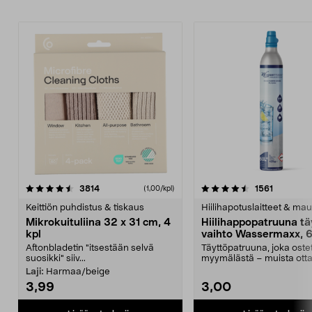
4.5viidestä
arvostelut
4.5viidestä
arvostelu
3814
1561
(1,00/kpl)
tähdestä
t
Keittiön puhdistus & tiskaus
Hiilihapotuslaitteet & mau
Mikrokuituliina 32 x 31 cm, 4
Hiilihappopatruuna tä
kpl
vaihto Wassermaxx, 6
Aftonbladetin "itsestään selvä
Täyttöpatruuna, joka ost
suosikki" siiv...
myymälästä – muista ott
patruuna mukaasi m...
Laji:
Harmaa/beige
3,99
3,00