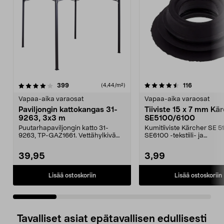
4.5 viidestä
arvostelut
4.0 viidestä
arvostelut
399
116
(4,44/m²)
tähdestä
t
Vapaa-aika varaosat
Vapaa-aika varaosat
Paviljongin kattokangas 31-
Tiiviste 15 x 7 mm Kä
9263, 3x3 m
SE5100/6100
Puutarhapaviljongin katto 31-
Kumitiiviste Kärcher SE 5
9263, TP-GAZ1661. Vettähylkivä
SE6100 -tekstiili- ja
polyesteriä. Huom! ...
mattopesureihin.
39,95
3,99
Lisää ostoskoriin
Lisää ostoskoriin
Tavalliset asiat epätavallisen edullisesti