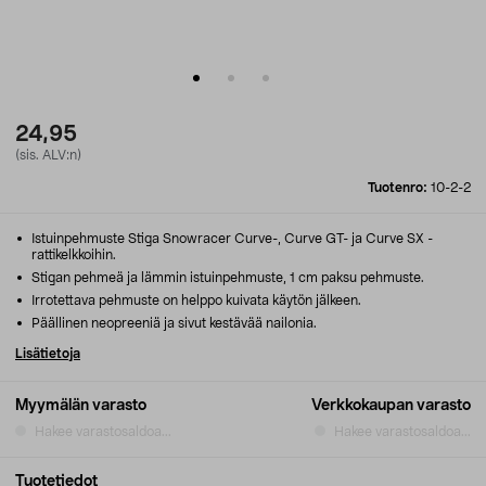
24,95
(sis. ALV:n)
Tuotenro:
10-2-2
Istuinpehmuste Stiga Snowracer Curve-, Curve GT- ja Curve SX -
rattikelkkoihin.
Stigan pehmeä ja lämmin istuinpehmuste, 1 cm paksu pehmuste.
Irrotettava pehmuste on helppo kuivata käytön jälkeen.
Päällinen neopreeniä ja sivut kestävää nailonia.
Lisätietoja
Myymälän varasto
Verkkokaupan varasto
Hakee varastosaldoa...
Hakee varastosaldoa...
Tuotetiedot