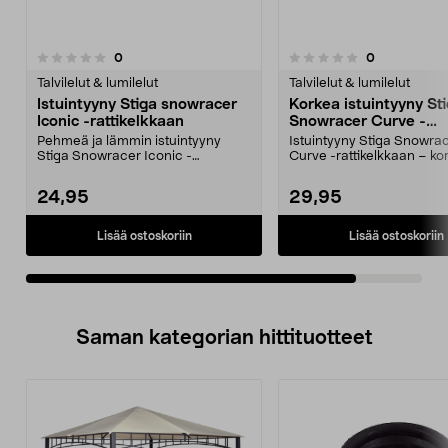
arvostelut
arvostelut
0
0
0.0 viidestä
tähdestä
Talvilelut & lumilelut
Talvilelut & lumilelut
Istuintyyny Stiga snowracer
Korkea istuintyyny St
Iconic -rattikelkkaan
Snowracer Curve -
rattikelkkaan, 4 cm
Pehmeä ja lämmin istuintyyny
Istuintyyny Stiga Snowra
Stiga Snowracer Iconic -
Curve -rattikelkkaan – k
rattikelkkaan. Stiga-istuin...
istuma-asento pidem...
24,95
29,95
Lisää ostoskoriin
Lisää ostoskoriin
Saman kategorian hittituotteet