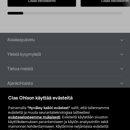
Lisää ostoskoriin
Lisää ostoskoriin
Alatunniste
Asiakaspalvelu
Yleisiä kysymyksiä
Tietoa meistä
Ajankohtaista
Clas Ohlson käyttää evästeitä
Muut yrityksemme
Painamalla
”Hyväksy kaikki evästeet”
sallit, että tallennamme
Etsi myymälä
evästeitä ja muuta seurantateknologiaa laitteellesi
evästeselosteemme mukaisesti
. Evästeitä käytetään sivuston
käyttökokemuksen parantamiseen ja käytön analysointiin sekä
mainonnan kohdentamiseen. Käytämme neljänlaisia evästeitä:
SE
NO
FI