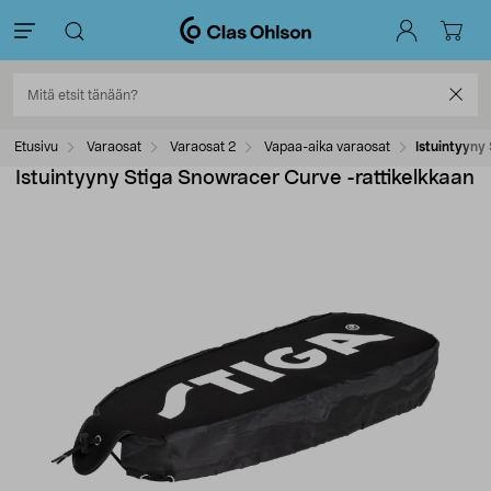
Etusivu
Varaosat
Varaosat 2
Vapaa-aika varaosat
Istuintyyny
Istuintyyny Stiga Snowracer Curve -rattikelkkaan