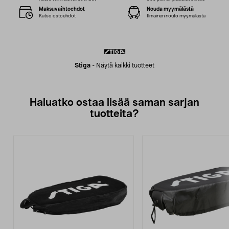
Maksuvaihtoehdot
Nouda myymälästä
Katso ostoehdot
Ilmainen nouto myymälästä
Stiga
-
Näytä kaikki tuotteet
Haluatko ostaa lisää saman sarjan
tuotteita?