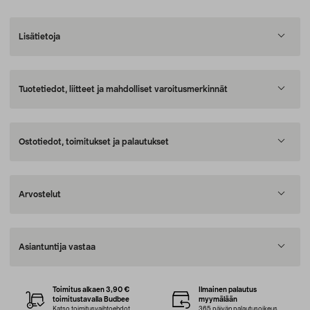
Lisätietoja
Tuotetiedot, liitteet ja mahdolliset varoitusmerkinnät
Ostotiedot, toimitukset ja palautukset
Arvostelut
Asiantuntija vastaa
Toimitus alkaen 3,90 €
Ilmainen palautus
toimitustavalla Budbee
myymälään
Katso toimitusvaihtoehdot
365 päivän palautusoikeus