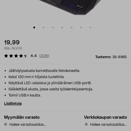
19,99
(sis. ALV:n)
4.4
(
206
)
Tuotenro:
38-8965
Jäähdytysalusta kannettavalle tietokoneelle.
Kaksi 120 mm:n hiljaista tuuletinta.
Näyttävä LED-valaistus ja ylimääräinen USB-portti.
Säädettävä alusta, jossa useita työskentelyasentoja.
Toimii USB:n kautta.
Lisätietoja
Myymälän varasto
Verkkokaupan varasto
Hakee varastosaldoa...
Hakee varastosaldoa...