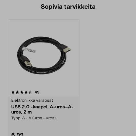
Sopivia tarvikkeita
arvostelut
49
Elektroniikka varaosat
USB 2.0 -kaapeli A-uros–A-
uros, 2 m
Typpi A - A (uros - uros).
6,99