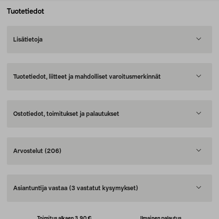
Tuotetiedot
Lisätietoja
Tuotetiedot, liitteet ja mahdolliset varoitusmerkinnät
Ostotiedot, toimitukset ja palautukset
Arvostelut
(206)
Asiantuntija vastaa
(3 vastatut kysymykset)
Toimitus alkaen 3,90 €
Ilmainen palautus