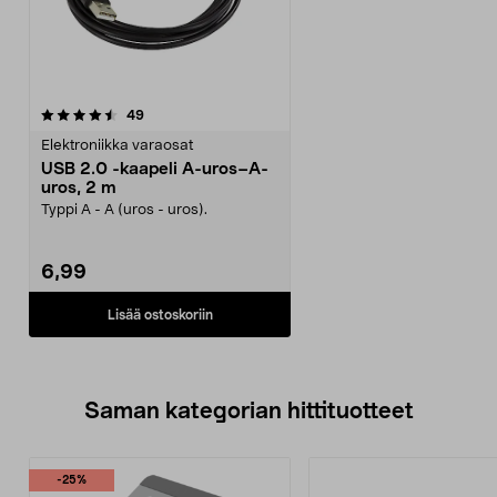
arvostelut
49
Elektroniikka varaosat
USB 2.0 -kaapeli A-uros–A-
uros, 2 m
Typpi A - A (uros - uros).
6,99
Lisää ostoskoriin
Saman kategorian hittituotteet
-25%