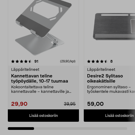
4.5 viidestä
arvostelut
4.5 viidestä
arvostelut
91
8
(29,90/kpl)
tähdestä
t
Läppäritelineet
Läppäritelineet
Kannettavan teline
Desire2 Sylitaso
työpöydälle, 10-17 tuumaa
oikeakätisille
Kokoontaitettava teline
Ergonominen sylitaso –
kannettavalle – kannettaville ja
työskentele mukavasti ka
tableteille, joissa on ...
tietokone sylissä. Desir...
29,90
59,00
39,95
Lisää ostoskoriin
Lisää ostoskoriin