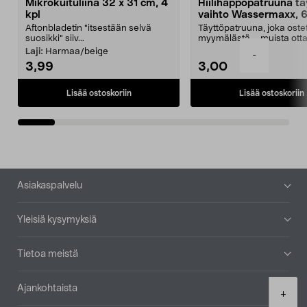
Mikrokuituliina 32 x 31 cm, 4
Hiilihappopatruuna tä
kpl
vaihto Wassermaxx, 6
Aftonbladetin "itsestään selvä
Täyttöpatruuna, joka ost
suosikki" siiv...
myymälästä – muista ott
patruuna mukaasi m...
Laji:
Harmaa/beige
-
3,99
3,00
Lisää ostoskoriin
Lisää ostoskoriin
Alatunniste
Asiakaspalvelu
Yleisiä kysymyksiä
Tietoa meistä
Ajankohtaista
Product
+
quantity