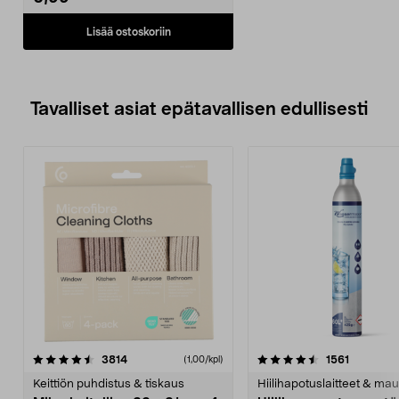
Lisää ostoskoriin
Tavalliset asiat epätavallisen edullisesti
4.5viidestä
arvostelut
4.5viidestä
arvostelu
3814
1561
(1,00/kpl)
tähdestä
t
Keittiön puhdistus & tiskaus
Hiilihapotuslaitteet & mau