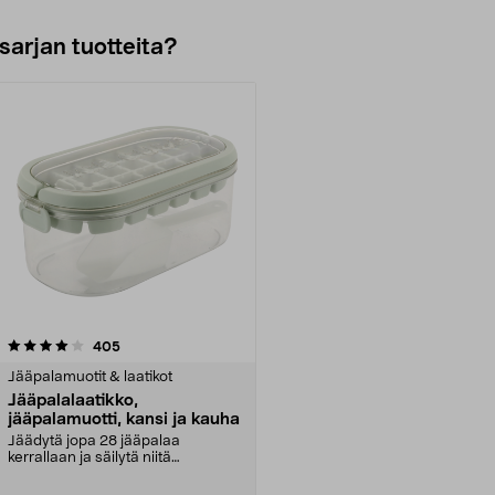
sarjan tuotteita?
arvostelut
405
Jääpalamuotit & laatikot
Jääpalalaatikko,
jääpalamuotti, kansi ja kauha
Jäädytä jopa 28 jääpalaa
kerrallaan ja säilytä niitä
kätevässä laatikossa. Jääpa...