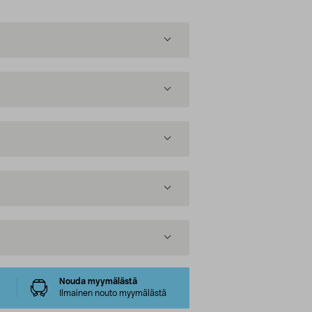
Nouda myymälästä
Ilmainen nouto myymälästä