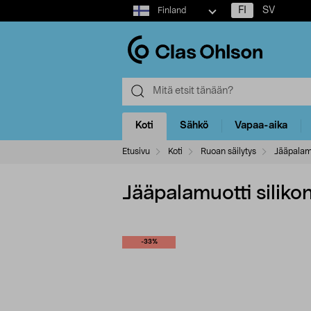
Select
FI
SV
Finland
market
Koti
Sähkö
Vapaa-aika
Etusivu
Koti
Ruoan säilytys
Jääpalamu
Jääpalamuotti siliko
-33%