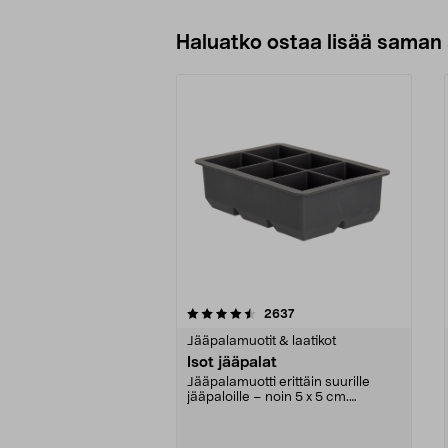
Haluatko ostaa lisää saman 
5viidestä
4.0viidestä
arvostelut
2637
tähdestä
tähdestä
Jääpalamuotit & laatikot
Isot jääpalat
Jääpalamuotti erittäin suurille
jääpaloille – noin 5 x 5 cm.
Silikonimuotti, jos...