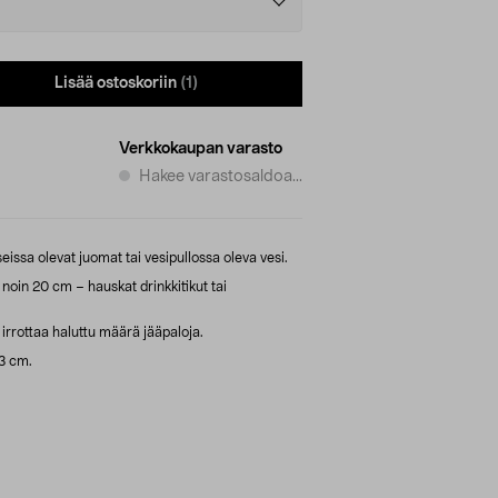
Lisää ostoskoriin
(1)
Verkkokaupan varasto
Hakee varastosaldoa...
seissa olevat juomat tai vesipullossa oleva vesi.
noin 20 cm – hauskat drinkkitikut tai
 irrottaa haluttu määrä jääpaloja.
,3 cm.