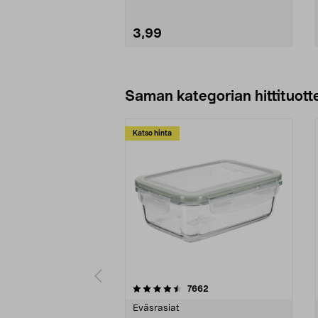
3,99
Lisää ostoskoriin
Saman kategorian hittituott
Katso hinta
5 viidestä
4.5 viidestä
arvostelut
7662
tähdestä
tähdestä
Eväsrasiat