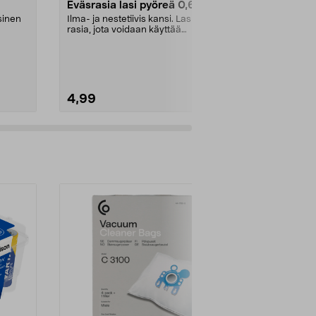
Eväsrasia lasi pyöreä 0,6 l
Eväsrasia l
litraa
asinen
Ilma- ja nestetiivis kansi. Lasinen
rasia, jota voidaan käyttää
Ilma- ja neste
jääkaapissa, pak...
rasia 2 lokero
jääkaapi...
4,99
5,99