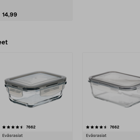
14,99
Lisää ostoskoriin
eet
4.5 viidestä
arvostelut
4.5 viidestä
arvostelut
7662
7662
tähdestä
Eväsrasiat
Eväsrasiat