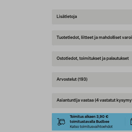
Lisätietoja
Tuotetiedot, liitteet ja mahdolliset var
Ostotiedot, toimitukset ja palautukset
Arvostelut
(193)
Asiantuntija vastaa
(4 vastatut kysymy
Toimitus alkaen 3,90 €
toimitustavalla Budbee
Katso toimitusvaihtoehdot