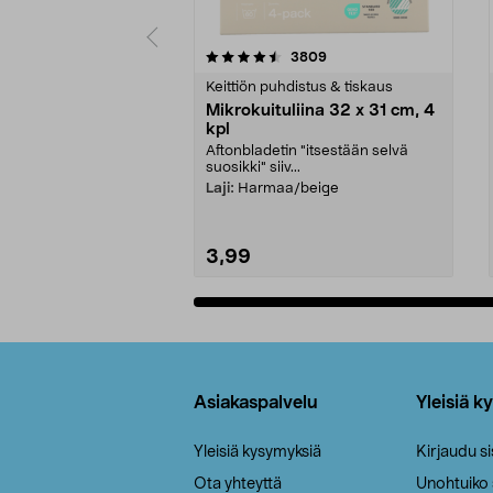
5viidestä
4.5viidestä
arvostelut
3809
tähdestä
tähdestä
Keittiön puhdistus & tiskaus
Mikrokuituliina 32 x 31 cm, 4
kpl
Aftonbladetin "itsestään selvä
suosikki" siiv...
Laji:
Harmaa/beige
3,99
Lisää ostoskoriin
Alatunniste
Asiakaspalvelu
Yleisiä k
Yleisiä kysymyksiä
Kirjaudu s
Ota yhteyttä
Unohtuiko