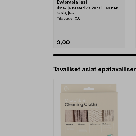
Eväsrasia lasi
Ilma- ja nestetiivis kansi. Lasinen
rasia, jo...
Tilavuus:
0,8 l
3,00
Tavalliset asiat epätavallisen