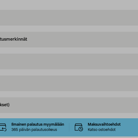
oitusmerkinnät
kset)
Ilmainen palautus myymälään
Maksuvaihtoehdot
365 päivän palautusoikeus
Katso ostoehdot