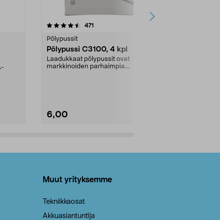
4.5viidestä
arvostelut
4.5
471
6
tähdestä
tähdestä
Pölypussit
Kierrätys & ro
Pölypussi C3100, 4 kpl
Roskapussi,
kahvat, 30 l
Laadukkaat pölypussit ovat
markkinoiden parhaimpia.
A-
Testivoittaja 
Kestävä, jopa 50 % suurempi ...
roskapussi u
Roskapussi, jo
6,00
2,00
Lisää ostoskoriin
Lisää
Muut yrityksemme
Tekniikkaosat
Akkuasiantuntija