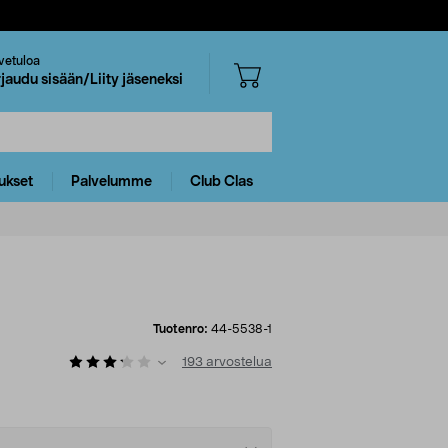
vetuloa
rjaudu sisään/Liity jäseneksi
ukset
Palvelumme
Club Clas
Tuotenro:
44-5538-1
193
arvostelua