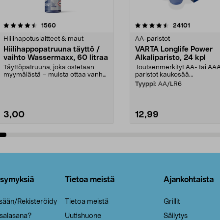
4.5viidestä
arvostelut
4.5viidestä
arvostelut
1560
24101
tähdestä
Hiilihapotuslaitteet & maut
AA-paristot
Hiilihappopatruuna täyttö /
VARTA Longlife Power
vaihto Wassermaxx, 60 litraa
Alkaliparisto, 24 kpl
Täyttöpatruuna, joka ostetaan
Joutsenmerkityt AA- tai AA
myymälästä – muista ottaa vanha
paristot kaukosää...
patruuna mukaasi m...
Tyyppi:
AA/LR6
3,00
12,99
Lisää ostoskoriin
Lisää ostoskoriin
ysymyksiä
Tietoa meistä
Ajankohtaista
isään/Rekisteröidy
Tietoa meistä
Grillit
 salasana?
Uutishuone
Säilytys