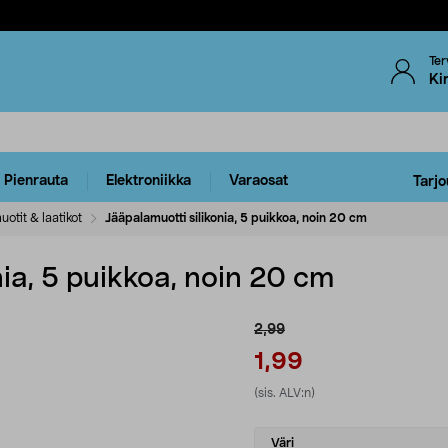
Ter
Ki
Pienrauta
Elektroniikka
Varaosat
Tarjo
otit & laatikot
Jääpalamuotti silikonia, 5 puikkoa, noin 20 cm
nia, 5 puikkoa, noin 20 cm
2,99
1,99
(sis. ALV:n)
Select
Väri