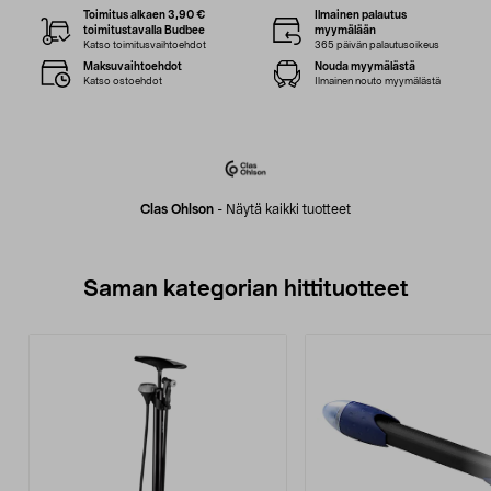
Toimitus alkaen 3,90 €
Ilmainen palautus
toimitustavalla Budbee
myymälään
Katso toimitusvaihtoehdot
365 päivän palautusoikeus
Maksuvaihtoehdot
Nouda myymälästä
Katso ostoehdot
Ilmainen nouto myymälästä
Clas Ohlson
-
Näytä kaikki tuotteet
Saman kategorian hittituotteet