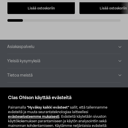
Lisää ostoskoriin
Lisää ostoskoriin
Alatunniste
Asiakaspalvelu
Yleisiä kysymyksiä
Tietoa meistä
Ajankohtaista
Clas Ohlson käyttää evästeitä
Muut yrityksemme
Painamalla
”Hyväksy kaikki evästeet”
sallit, että tallennamme
evästeitä ja muuta seurantateknologiaa laitteellesi
evästeselosteemme mukaisesti
. Evästeitä käytetään sivuston
Etsi myymälä
käyttökokemuksen parantamiseen ja käytön analysointiin sekä
mainonnan kohdentamiseen. Käytämme neljänlaisia evästeitä: