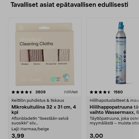
Tavalliset asiat epätavallisen edullisesti
4.5viidestä
arvostelut
4.5viidestä
arvostel
3809
1560
(1,00/kpl)
tähdestä
t
Keittiön puhdistus & tiskaus
Hiilihapotuslaitteet & mau
Mikrokuituliina 32 x 31 cm, 4
Hiilihappopatruuna tä
kpl
vaihto Wassermaxx, 6
Aftonbladetin "itsestään selvä
Täyttöpatruuna, joka ost
suosikki" siiv...
myymälästä – muista ott
patruuna mukaasi m...
Laji:
Harmaa/beige
3,99
3,00