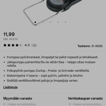
11,99
(sis. ALV:n)
4.3
(
16
)
Tuotenro:
31-8895
Pumppaa pyöränrenkaat, ilmapatjat tai pallot nopeasti ja tehokkaasti.
Jalkapumppu painemittarilla vie vähän tilaa – helppo ottaa mukaan
retkille.
Polkupyörän pumppu Dunlop-, Presta- ja Schrader-venttiileille.
Maksimipaine 11 baaria – sopii pyöriin, palloihin ja leluihin.
Sisältää venttiilisovittimet palloja ja ilmapatjoja varten.
Lisätietoja
Myymälän varasto
Verkkokaupan varasto
Hakee varastosaldoa...
Hakee varastosaldoa...