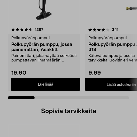
4.0 viidestä
arvostelut
4.0 viidestä
arvostelut
1297
341
tähdestä
t
Polkupyöränpumput
Polkupyöränpumput
Polkupyörän pumppu, jossa
Polkupyörän pumppu 
painemittari, Asaklitt
318
Painemittari, joka näyttää selkeästi
Kätevä pumppu ja useita
pumpattavan ilmamäärän.
tarvikkeita. Sovitin eri ventt
Presta-, Schrader- ...
Sopii myös ilmat...
19,90
9,99
Lue lisää
Lisää ostoskoriin
Sopivia tarvikkeita