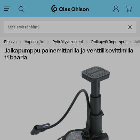
Etusivu
Vapaa-aika
Pyöräilyvarusteet
Polkupyöränpumput
Jal
Jalkapumppu painemittarilla ja venttiilisovittimilla
11 baaria