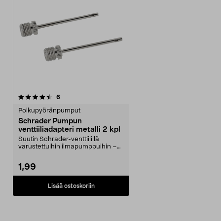
arvostelut
6
Polkupyöränpumput
Schrader Pumpun
venttiiliadapteri metalli 2 kpl
Suutin Schrader-venttiilillä
varustettuihin ilmapumppuihin –
täytä kaikenlaiset ...
1,99
Lisää ostoskoriin