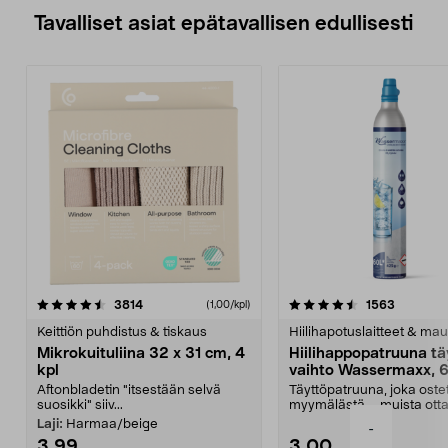
Tavalliset asiat epätavallisen edullisesti
4.5viidestä
arvostelut
4.5viidestä
arvostelu
3814
1563
(1,00/kpl)
tähdestä
t
Keittiön puhdistus & tiskaus
Hiilihapotuslaitteet & mau
Mikrokuituliina 32 x 31 cm, 4
Hiilihappopatruuna tä
kpl
vaihto Wassermaxx, 6
Aftonbladetin "itsestään selvä
Täyttöpatruuna, joka ost
suosikki" siiv...
myymälästä – muista ott
patruuna mukaasi m...
Laji:
Harmaa/beige
-
3,99
3,00