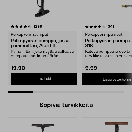
4.0 viidestä
arvostelut
4.0 viidestä
arvostelut
1299
341
tähdestä
t
Polkupyöränpumput
Polkupyöränpumput
Polkupyörän pumppu, jossa
Polkupyörän pumppu 
painemittari, Asaklitt
318
Painemittari, joka näyttää selkeästi
Kätevä pumppu ja useita
pumpattavan ilmamäärän.
tarvikkeita. Sovitin eri ventt
Presta-, Schrader- ...
Sopii myös ilmat...
19,90
9,99
Lue lisää
Lisää ostoskoriin
Sopivia tarvikkeita