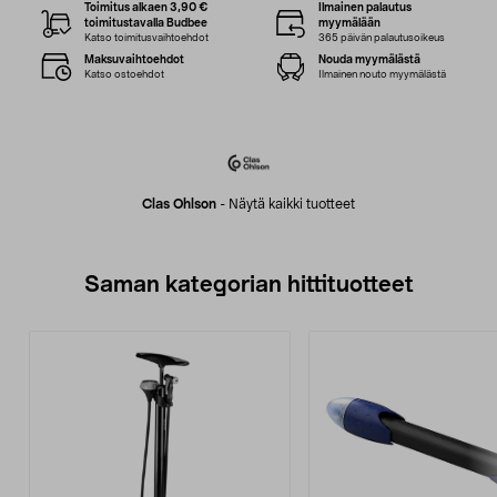
Toimitus alkaen 3,90 €
Ilmainen palautus
toimitustavalla Budbee
myymälään
Katso toimitusvaihtoehdot
365 päivän palautusoikeus
Maksuvaihtoehdot
Nouda myymälästä
Katso ostoehdot
Ilmainen nouto myymälästä
Clas Ohlson
-
Näytä kaikki tuotteet
Saman kategorian hittituotteet