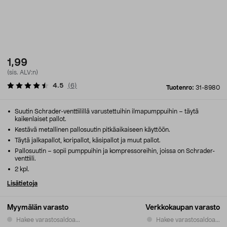
1,99
(sis. ALV:n)
4.5
(
6
)
Tuotenro:
31-8980
Suutin Schrader-venttiilillä varustettuihin ilmapumppuihin – täytä
kaikenlaiset pallot.
Kestävä metallinen pallosuutin pitkäaikaiseen käyttöön.
Täytä jalkapallot, koripallot, käsipallot ja muut pallot.
Pallosuutin – sopii pumppuihin ja kompressoreihin, joissa on Schrader-
venttiili.
2 kpl.
Lisätietoja
Myymälän varasto
Verkkokaupan varasto
Hakee varastosaldoa...
Hakee varastosaldoa...