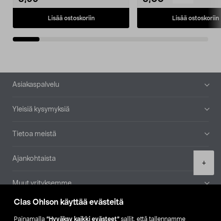
Lisää ostoskoriin
Lisää ostoskoriin
Alatunniste
Asiakaspalvelu
Yleisiä kysymyksiä
Tietoa meistä
Ajankohtaista
Product
+
quantity
Muut yrityksemme
Clas Ohlson käyttää evästeitä
Etsi myymälä
Painamalla
”Hyväksy kaikki evästeet”
sallit, että tallennamme