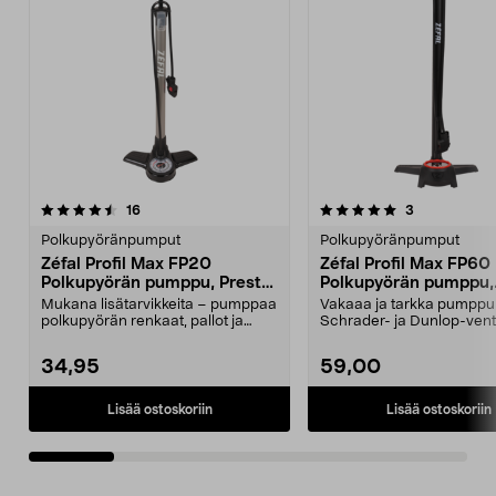
5.0viidestä
arvostelut
4.5viidestä
arvostelut
16
3
tähdestä
t
Polkupyöränpumput
Polkupyöränpumput
Zéfal Profil Max FP20
Zéfal Profil Max FP60
Polkupyörän pumppu, Presta,
Polkupyörän pumppu,
Schrader, Dunlop
premium
Mukana lisätarvikkeita – pumppaa
Vakaaa ja tarkka pumppu 
polkupyörän renkaat, pallot ja
Schrader- ja Dunlop-venttii
ilmapatjat. Ergo...
Zéfal Profil...
34,95
59,00
Lisää ostoskoriin
Lisää ostoskoriin