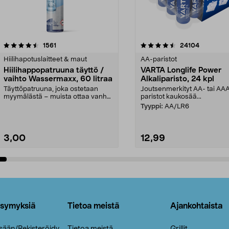
4.5viidestä
arvostelut
4.5viidestä
arvostelut
1561
24104
tähdestä
Hiilihapotuslaitteet & maut
AA-paristot
Hiilihappopatruuna täyttö /
VARTA Longlife Power
vaihto Wassermaxx, 60 litraa
Alkaliparisto, 24 kpl
Täyttöpatruuna, joka ostetaan
Joutsenmerkityt AA- tai AA
myymälästä – muista ottaa vanha
paristot kaukosää...
patruuna mukaasi m...
Tyyppi:
AA/LR6
3,00
12,99
Lisää ostoskoriin
Lisää ostoskoriin
ysymyksiä
Tietoa meistä
Ajankohtaista
isään/Rekisteröidy
Tietoa meistä
Grillit