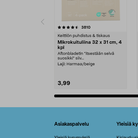
5viidestä
4.5viidestä
arvostelut
3810
tähdestä
tähdestä
Keittiön puhdistus & tiskaus
Mikrokuituliina 32 x 31 cm, 4
kpl
Aftonbladetin "itsestään selvä
suosikki" siiv...
Laji:
Harmaa/beige
3,99
Lisää ostoskoriin
Alatunniste
Asiakaspalvelu
Yleisiä k
Yleisiä kysymyksiä
Kirjaudu s