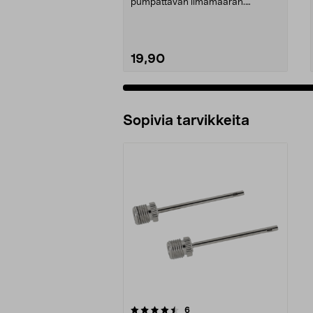
pumpattavan ilmamäärän.
Presta-, Schrader- ...
19,90
Sopivia tarvikkeita
5viidestä
arvostelut
6