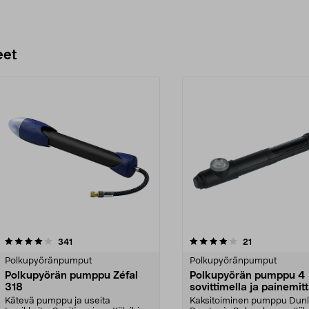
eet
4.0 viidestä
arvostelut
4.5 viidestä
arvostelut
341
21
tähdestä
Polkupyöränpumput
Polkupyöränpumput
Polkupyörän pumppu Zéfal
Polkupyörän pumppu 4
318
sovittimella ja painemitt
Kätevä pumppu ja useita
Kaksitoiminen pumppu Dunl