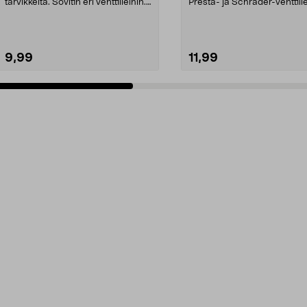
tarvikkeita. Sovitin eri venttiileihin.
Presta- ja Schrader-venttiilei
Sopii myös ilmat...
Pieni, kannetta...
9,99
11,99