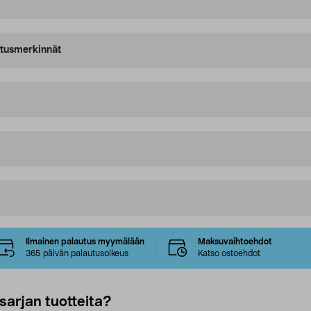
oitusmerkinnät
Ilmainen palautus myymälään
Maksuvaihtoehdot
365 päivän palautusoikeus
Katso ostoehdot
sarjan tuotteita?