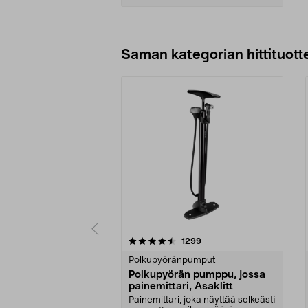
Lisää ostoskoriin
Saman kategorian hittituott
5 viidestä
4.0 viidestä
arvostelut
1299
tähdestä
tähdestä
Polkupyöränpumput
Polkupyörän pumppu, jossa
painemittari, Asaklitt
Painemittari, joka näyttää selkeästi