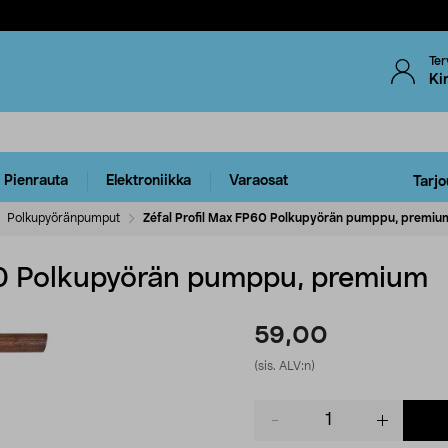
Ter
Ki
Pienrauta
Elektroniikka
Varaosat
Tarjo
Polkupyöränpumput
Zéfal Profil Max FP60 Polkupyörän pumppu, premiu
60 Polkupyörän pumppu, premium
59,00
(sis. ALV:n)
Product
quantity