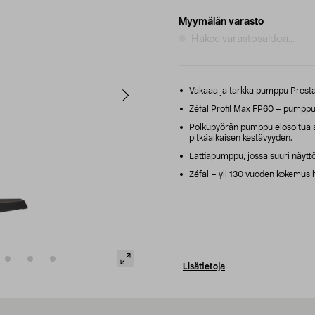
Myymälän varasto
Hakee varastosaldoa...
Vakaaa ja tarkka pumppu Presta-,
Zéfal Profil Max FP60 – pumppu,
Polkupyörän pumppu elosoitua al
pitkäaikaisen kestävyyden.
Lattiapumppu, jossa suuri näyttö
Zéfal – yli 130 vuoden kokemus 
Lisätietoja