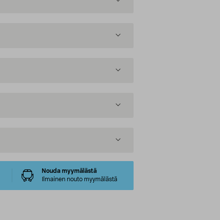
Nouda myymälästä
Ilmainen nouto myymälästä