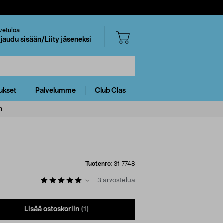
vetuloa
rjaudu sisään/Liity jäseneksi
ukset
Palvelumme
Club Clas
m
Tuotenro:
31-7748
3
arvostelua
Lisää ostoskoriin
(1)