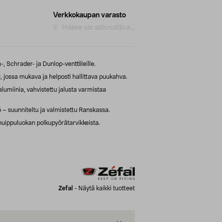
Verkkokaupan varasto
Hakee varastosaldoa...
 Schrader- ja Dunlop-venttiileille.
 jossa mukava ja helposti hallittava puukahva.
umiinia, vahvistettu jalusta varmistaa
 – suunniteltu ja valmistettu Ranskassa.
huippuluokan polkupyörätarvikkeista.
Zefal
-
Näytä kaikki tuotteet