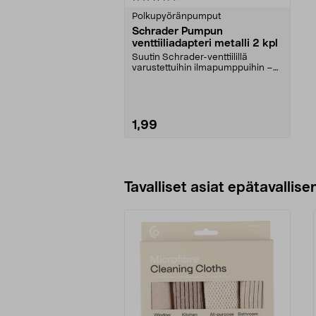
tähdestä
Polkupyöränpumput
Schrader Pumpun
venttiiliadapteri metalli 2 kpl
Suutin Schrader-venttiilillä
varustettuihin ilmapumppuihin –
täytä kaikenlaiset ...
1,99
Lisää ostoskoriin
Tavalliset asiat epätavallisen