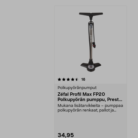
5viidestä
arvostelut
16
tähdestä
Polkupyöränpumput
Zéfal Profil Max FP20
Polkupyörän pumppu, Presta,
Schrader, Dunlop
Mukana lisätarvikkeita – pumppaa
polkupyörän renkaat, pallot ja
ilmapatjat. Ergo...
34,95