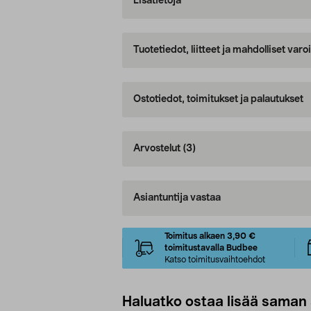
Lisätietoja
Tuotetiedot, liitteet ja mahdolliset var
Ostotiedot, toimitukset ja palautukset
Arvostelut
(3)
Asiantuntija vastaa
Toimitus alkaen 3,90 €
toimitustavalla Budbee
Katso toimitusvaihtoehdot
Haluatko ostaa lisää saman 