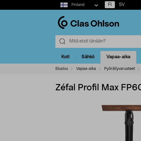
Select
FI
SV
Finland
market
Koti
Sähkö
Vapaa-aika
Etusivu
Vapaa-aika
Pyöräilyvarusteet
Zéfal Profil Max FP