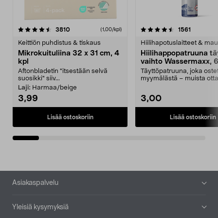
4.5viidestä
arvostelut
4.5viidestä
arvostelu
3810
1561
(1,00/kpl)
tähdestä
t
Keittiön puhdistus & tiskaus
Hiilihapotuslaitteet & mau
Mikrokuituliina 32 x 31 cm, 4
Hiilihappopatruuna tä
kpl
vaihto Wassermaxx, 6
Aftonbladetin "itsestään selvä
Täyttöpatruuna, joka ost
suosikki" siiv...
myymälästä – muista ott
patruuna mukaasi m...
Laji:
Harmaa/beige
3,99
3,00
Lisää ostoskoriin
Lisää ostoskoriin
Alatunniste
Asiakaspalvelu
Yleisiä kysymyksiä