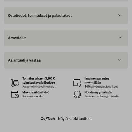
Ostotiedot, toimitukset ja palautukset
Arvostelut
Asiantuntija vastaa
Toimitus alkaen 3,90 €
Ilmainen palautus
toimitustavalla Budbee
myymälään
Katso toimitusvaihtoehdot
365 päivän palautusoikeus
Maksuvaihtoehdot
Nouda myymälästä
Katso ostoehdot
Ilmainen nouto myymälästä
Co/tech
-
Näytä kaikki tuotteet