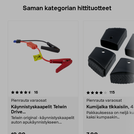
Saman kategorian hittituotteet
4.0 viidestä
arvostelut
4.5 viidestä
arvostelut
16
115
tähdestä
t
Pienrauta varaosat
Pienrauta varaosat
Käynnistyskaapelit Telwin
Kumijalka tikkaisiin, 4
Drive
Pakkauksessa on neljä ku
Mini/9000/13000/1250/150
kaksi kumpaakin
Telwin original -käynnistyskaapelit
0/1750, EC5
kokoa.Sisämitat:Iso jalka: 2
auton apukäynnistykseen.
Käynnistyskaapelit ...