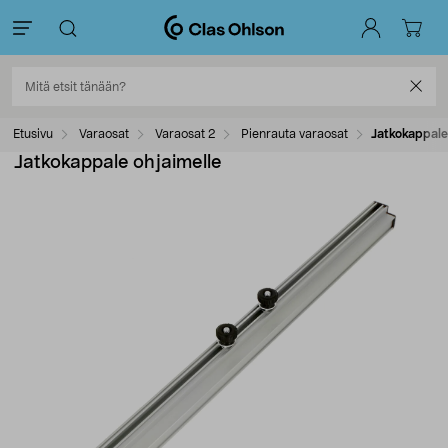
Etusivu
Varaosat
Varaosat 2
Pienrauta varaosat
Jatkokappale
Jatkokappale ohjaimelle