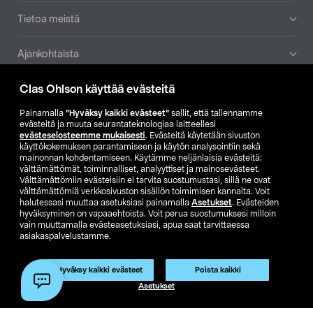
Tietoa meistä
Ajankohtaista
Clas Ohlson käyttää evästeitä
Muut yrityksemme
Painamalla
”Hyväksy kaikki evästeet”
sallit, että tallennamme
Etsi myymälä
evästeitä ja muuta seurantateknologiaa laitteellesi
evästeselosteemme mukaisesti
. Evästeitä käytetään sivuston
käyttökokemuksen parantamiseen ja käytön analysointiin sekä
mainonnan kohdentamiseen. Käytämme neljänlaisia evästeitä:
SE
NO
FI
välttämättömät, toiminnalliset, analyyttiset ja mainosevästeet.
Välttämättömiin evästeisiin ei tarvita suostumustasi, sillä ne ovat
FI
SV
välttämättömiä verkkosivuston sisällön toimimisen kannalta. Voit
halutessasi muuttaa asetuksiasi painamalla
Asetukset
. Evästeiden
hyväksyminen on vapaaehtoista. Voit perua suostumuksesi milloin
vain muuttamalla evästeasetuksiasi, apua saat tarvittaessa
asiakaspalvelustamme.
Hyväksy kaikki evästeet
Poista kaikki
Club Clas
Ostoehdot
Tietosuojaseloste
Asetukset
Näytä hinnat ilman ALV:a