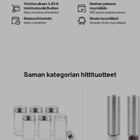
Toimitus alkaen 3,90 €
Ilmainen palautus
toimitustavalla Budbee
myymälään
Katso toimitusvaihtoehdot
365 päivän palautusoikeus
Maksuvaihtoehdot
Nouda myymälästä
Katso ostoehdot
Ilmainen nouto myymälästä
Saman kategorian hittituotteet