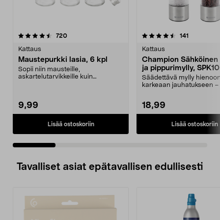
4.5 viidestä
arvostelut
arvostelut
720
141
0.0 viidestä
tähdestä
t
Kattaus
Kattaus
Maustepurkki lasia, 6 kpl
Champion Sähköinen 
ja pippurimylly, SPK10
Sopii niin mausteille,
askartelutarvikkeille kuin
Säädettävä mylly hienoon
siemenille. Lasiset maustepurk...
karkeaan jauhatukseen – 
valo. Championin sä...
9,99
18,99
Lisää ostoskoriin
Lisää ostoskoriin
Tavalliset asiat epätavallisen edullisesti