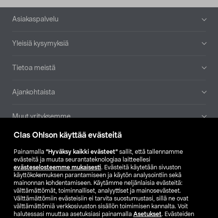
Alatunniste
Asiakaspalvelu
Yleisiä kysymyksiä
Tietoa meistä
Ajankohtaista
Muut yrityksemme
Clas Ohlson käyttää evästeitä
Etsi myymälä
Painamalla
”Hyväksy kaikki evästeet”
sallit, että tallennamme
evästeitä ja muuta seurantateknologiaa laitteellesi
SE
NO
FI
evästeselosteemme mukaisesti
. Evästeitä käytetään sivuston
käyttökokemuksen parantamiseen ja käytön analysointiin sekä
FI
SV
mainonnan kohdentamiseen. Käytämme neljänlaisia evästeitä:
välttämättömät, toiminnalliset, analyyttiset ja mainosevästeet.
Välttämättömiin evästeisiin ei tarvita suostumustasi, sillä ne ovat
välttämättömiä verkkosivuston sisällön toimimisen kannalta. Voit
halutessasi muuttaa asetuksiasi painamalla
Asetukset
. Evästeiden