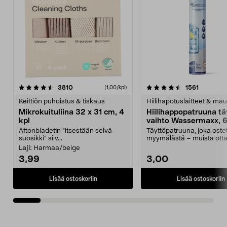
4.5viidestä
arvostelut
4.5viidestä
arvostelu
3810
1561
(1,00/kpl)
tähdestä
t
Keittiön puhdistus & tiskaus
Hiilihapotuslaitteet & mau
Mikrokuituliina 32 x 31 cm, 4
Hiilihappopatruuna tä
kpl
vaihto Wassermaxx, 6
Aftonbladetin "itsestään selvä
Täyttöpatruuna, joka ost
suosikki" siiv...
myymälästä – muista ott
patruuna mukaasi m...
Laji:
Harmaa/beige
3,99
3,00
Lisää ostoskoriin
Lisää ostoskoriin