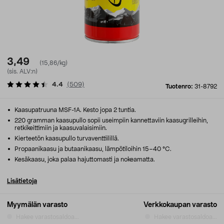
3,49
(15,86/kg)
(sis. ALV:n)
4.4
(
509
)
Tuotenro:
31-8792
Kaasupatruuna MSF-1A. Kesto jopa 2 tuntia.
220 gramman kaasupullo sopii useimpiin kannettaviin kaasugrilleihin,
retkikeittimiin ja kaasuvalaisimiin.
Kierteetön kaasupullo turvaventtiilillä.
Propaanikaasu ja butaanikaasu, lämpötiloihin 15–40 °C.
Kesäkaasu, joka palaa hajuttomasti ja nokeamatta.
Lisätietoja
Myymälän varasto
Verkkokaupan varasto
Hakee varastosaldoa...
Hakee varastosaldoa...