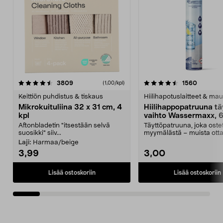
4.5viidestä
arvostelut
4.5viidestä
arvostel
3809
1560
(1,00/kpl)
tähdestä
t
Keittiön puhdistus & tiskaus
Hiilihapotuslaitteet & mau
Mikrokuituliina 32 x 31 cm, 4
Hiilihappopatruuna tä
kpl
vaihto Wassermaxx, 6
Aftonbladetin "itsestään selvä
Täyttöpatruuna, joka ost
suosikki" siiv...
myymälästä – muista ott
patruuna mukaasi m...
Laji:
Harmaa/beige
3,99
3,00
Lisää ostoskoriin
Lisää ostoskoriin