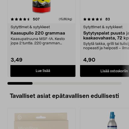
4.5 viidestä
arvostelut
4.5 viidestä
arvostelut
507
83
(15,86/kg)
tähdestä
t
Sytyttimet & sytykkeet
Sytyttimet & sytykkeet
Kaasupullo 220 grammaa
Sytytyspalat puusta j
kaakaovahasta, 72 kp
Kaasupatruuna MSF-1A. Kesto
jopa 2 tuntia. 220 gramman
Sytytä takka, grilli tai tulisi
kaasupullo sopii useimpii...
nopeasti ja helposti – ilm
sytytysnestettä. ...
3,49
4,90
Lue lisää
Lisää ostoskoriin
Tavalliset asiat epätavallisen edullisesti