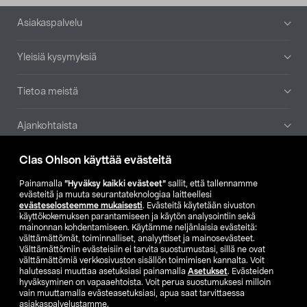
Alatunniste
Asiakaspalvelu
Yleisiä kysymyksiä
Tietoa meistä
Ajankohtaista
Clas Ohlson käyttää evästeitä
Muut yrityksemme
Painamalla
”Hyväksy kaikki evästeet”
sallit, että tallennamme
Etsi myymälä
evästeitä ja muuta seurantateknologiaa laitteellesi
evästeselosteemme mukaisesti
. Evästeitä käytetään sivuston
käyttökokemuksen parantamiseen ja käytön analysointiin sekä
mainonnan kohdentamiseen. Käytämme neljänlaisia evästeitä:
SE
NO
FI
välttämättömät, toiminnalliset, analyyttiset ja mainosevästeet.
Välttämättömiin evästeisiin ei tarvita suostumustasi, sillä ne ovat
FI
SV
välttämättömiä verkkosivuston sisällön toimimisen kannalta. Voit
halutessasi muuttaa asetuksiasi painamalla
Asetukset
. Evästeiden
hyväksyminen on vapaaehtoista. Voit perua suostumuksesi milloin
vain muuttamalla evästeasetuksiasi, apua saat tarvittaessa
asiakaspalvelustamme.