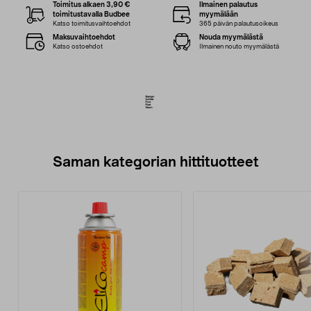
Toimitus alkaen 3,90 €
Ilmainen palautus
toimitustavalla Budbee
myymälään
Katso toimitusvaihtoehdot
365 päivän palautusoikeus
Maksuvaihtoehdot
Nouda myymälästä
Katso ostoehdot
Ilmainen nouto myymälästä
Saman kategorian hittituotteet