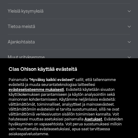
Yleisiä kysymyksiä
Tietoa meistä
Ajankohtaista
Muut yrityksemme
Clas Ohlson käyttää evästeitä
Etsi myymälä
Painamalla
”Hyväksy kaikki evästeet”
sallit, että tallennamme
evästeitä ja muuta seurantateknologiaa laitteellesi
SE
NO
FI
evästeselosteemme mukaisesti
. Evästeitä käytetään sivuston
käyttökokemuksen parantamiseen ja käytön analysointiin sekä
FI
SV
mainonnan kohdentamiseen. Käytämme neljänlaisia evästeitä:
välttämättömät, toiminnalliset, analyyttiset ja mainosevästeet.
Välttämättömiin evästeisiin ei tarvita suostumustasi, sillä ne ovat
välttämättömiä verkkosivuston sisällön toimimisen kannalta. Voit
halutessasi muuttaa asetuksiasi painamalla
Asetukset
. Evästeiden
hyväksyminen on vapaaehtoista. Voit perua suostumuksesi milloin
vain muuttamalla evästeasetuksiasi, apua saat tarvittaessa
asiakaspalvelustamme.