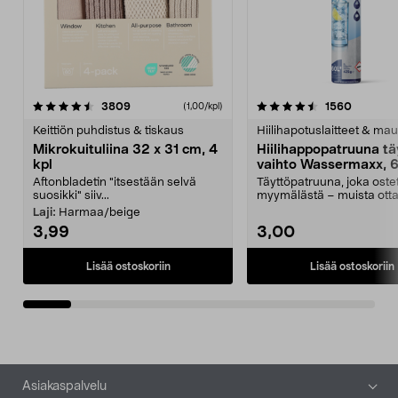
4.5viidestä
arvostelut
4.5viidestä
arvostel
3809
1560
(1,00/kpl)
tähdestä
t
Keittiön puhdistus & tiskaus
Hiilihapotuslaitteet & mau
Mikrokuituliina 32 x 31 cm, 4
Hiilihappopatruuna tä
kpl
vaihto Wassermaxx, 6
Aftonbladetin "itsestään selvä
Täyttöpatruuna, joka ost
suosikki" siiv...
myymälästä – muista ott
patruuna mukaasi m...
Laji:
Harmaa/beige
3,99
3,00
Lisää ostoskoriin
Lisää ostoskoriin
Alatunniste
Asiakaspalvelu