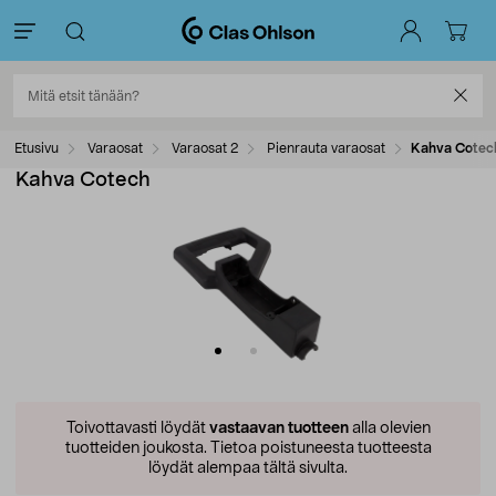
Etusivu
Varaosat
Varaosat 2
Pienrauta varaosat
Kahva Cotec
Kahva Cotech
Toivottavasti löydät
vastaavan tuotteen
alla olevien
tuotteiden joukosta.
Tietoa poistuneesta tuotteesta
löydät alempaa tältä sivulta.