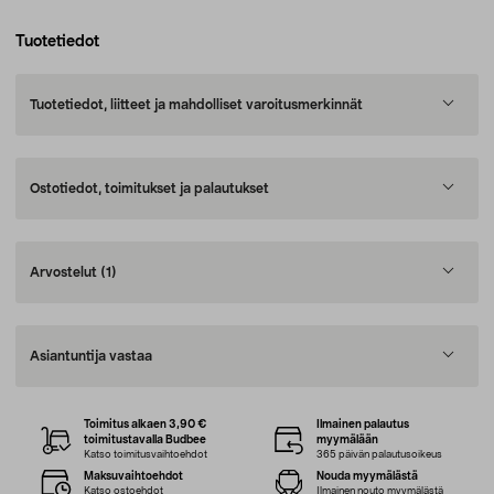
Tuotetiedot
Tuotetiedot, liitteet ja mahdolliset varoitusmerkinnät
Ostotiedot, toimitukset ja palautukset
Arvostelut
(1)
Asiantuntija vastaa
Toimitus alkaen 3,90 €
Ilmainen palautus
toimitustavalla Budbee
myymälään
Katso toimitusvaihtoehdot
365 päivän palautusoikeus
Maksuvaihtoehdot
Nouda myymälästä
Katso ostoehdot
Ilmainen nouto myymälästä