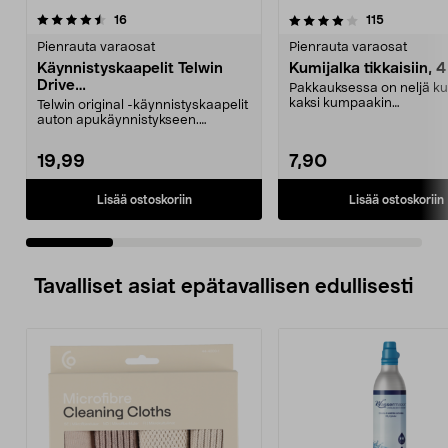
4.0 viidestä
arvostelut
4.5 viidestä
arvostelut
16
115
tähdestä
t
Pienrauta varaosat
Pienrauta varaosat
Käynnistyskaapelit Telwin
Kumijalka tikkaisiin, 4
Drive
Pakkauksessa on neljä ku
Mini/9000/13000/1250/150
kaksi kumpaakin
Telwin original -käynnistyskaapelit
0/1750, EC5
kokoa.Sisämitat:Iso jalka: 2
auton apukäynnistykseen.
Käynnistyskaapelit ...
19,99
7,90
Lisää ostoskoriin
Lisää ostoskoriin
Tavalliset asiat epätavallisen edullisesti