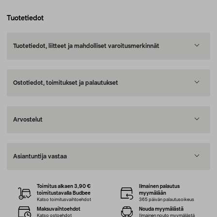
Tuotetiedot
Tuotetiedot, liitteet ja mahdolliset varoitusmerkinnät
Ostotiedot, toimitukset ja palautukset
Arvostelut
Asiantuntija vastaa
Toimitus alkaen 3,90 €
Ilmainen palautus
toimitustavalla Budbee
myymälään
Katso toimitusvaihtoehdot
365 päivän palautusoikeus
Maksuvaihtoehdot
Nouda myymälästä
Katso ostoehdot
Ilmainen nouto myymälästä