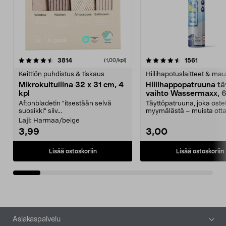
4.5viidestä
arvostelut
4.5viidestä
arvostelu
3814
1561
(1,00/kpl)
tähdestä
t
Keittiön puhdistus & tiskaus
Hiilihapotuslaitteet & mau
Mikrokuituliina 32 x 31 cm, 4
Hiilihappopatruuna tä
kpl
vaihto Wassermaxx, 6
Aftonbladetin "itsestään selvä
Täyttöpatruuna, joka ost
suosikki" siiv...
myymälästä – muista ott
patruuna mukaasi m...
Laji:
Harmaa/beige
3,99
3,00
Lisää ostoskoriin
Lisää ostoskoriin
Alatunniste
Asiakaspalvelu