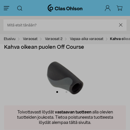
Etusivu
Varaosat
Varaosat 2
Vapaa-aika varaosat
Kahva oikea
Kahva oikean puolen Off Course
Toivottavasti löydät
vastaavan tuotteen
alla olevien
tuotteiden joukosta.
Tietoa poistuneesta tuotteesta
löydät alempaa tältä sivulta.