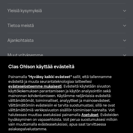
Yleisiä kysymyksiä
Tietoa meistä
Ajankohtaista
Muut yrityksemme
Clas Ohlson käyttää evästeitä
Etsi myymälä
Painamalla
”Hyväksy kaikki evästeet”
sallit, että tallennamme
evästeitä ja muuta seurantateknologiaa laitteellesi
SE
NO
FI
evästeselosteemme mukaisesti
. Evästeitä käytetään sivuston
käyttökokemuksen parantamiseen ja käytön analysointiin sekä
FI
SV
mainonnan kohdentamiseen. Käytämme neljänlaisia evästeitä:
välttämättömät, toiminnalliset, analyyttiset ja mainosevästeet.
Välttämättömiin evästeisiin ei tarvita suostumustasi, sillä ne ovat
välttämättömiä verkkosivuston sisällön toimimisen kannalta. Voit
halutessasi muuttaa asetuksiasi painamalla
Asetukset
. Evästeiden
hyväksyminen on vapaaehtoista. Voit perua suostumuksesi milloin
vain muuttamalla evästeasetuksiasi, apua saat tarvittaessa
asiakaspalvelustamme.