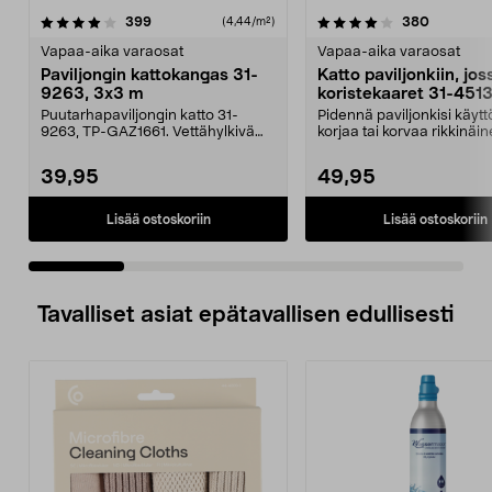
4.0 viidestä
arvostelut
5.0 viidestä
arvostelu
399
380
(4,44/m²)
tähdestä
t
Vapaa-aika varaosat
Vapaa-aika varaosat
Paviljongin kattokangas 31-
Katto paviljonkiin, jos
9263, 3x3 m
koristekaaret 31-451
Puutarhapaviljongin katto 31-
Pidennä paviljonkisi käytt
9263, TP-GAZ1661. Vettähylkivä
korjaa tai korvaa rikkinäin
polyesteriä. Huom! ...
Puutarhap...
39,95
49,95
Lisää ostoskoriin
Lisää ostoskoriin
Tavalliset asiat epätavallisen edullisesti