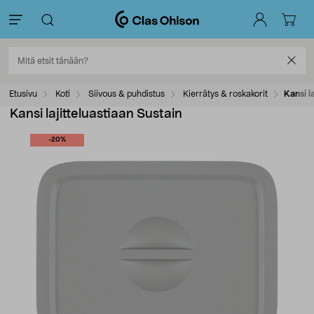
Etusivu
Koti
Siivous & puhdistus
Kierrätys & roskakorit
Kansi l
Kansi lajitteluastiaan Sustain
-20%