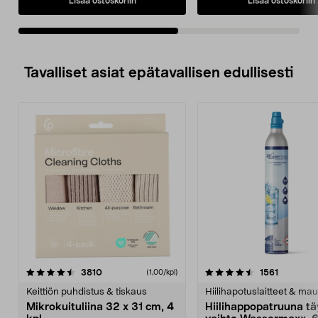
Lisää ostoskoriin
Lisää ostoskoriin
Tavalliset asiat epätavallisen edullisesti
4.5viidestä
arvostelut
4.5viidestä
arvostelu
3810
1561
(1,00/kpl)
tähdestä
t
Keittiön puhdistus & tiskaus
Hiilihapotuslaitteet & mau
Mikrokuituliina 32 x 31 cm, 4
Hiilihappopatruuna tä