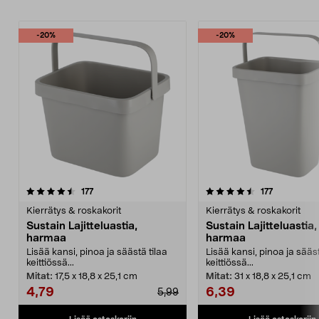
-20%
-20%
4.5viidestä
arvostelut
4.5viidestä
arvostelut
177
177
tähdestä
t
Kierrätys & roskakorit
Kierrätys & roskakorit
Sustain Lajitteluastia,
Sustain Lajitteluastia,
harmaa
harmaa
Lisää kansi, pinoa ja säästä tilaa
Lisää kansi, pinoa ja sääst
keittiössä...
keittiössä...
Mitat:
17,5 x 18,8 x 25,1 cm
Mitat:
31 x 18,8 x 25,1 cm
4,79
6,39
5,99