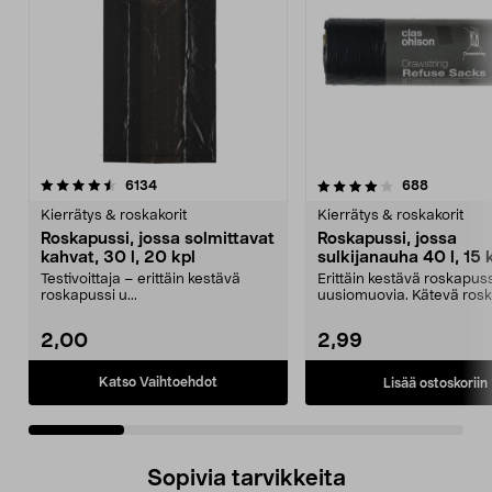
4.0 viidestä
arvostelut
3.5 viidestä
arvostelut
6134
688
tähdestä
t
Kierrätys & roskakorit
Kierrätys & roskakorit
Roskapussi, jossa solmittavat
Roskapussi, jossa
kahvat, 30 l, 20 kpl
sulkijanauha 40 l, 15 
Testivoittaja – erittäin kestävä
Erittäin kestävä roskapuss
roskapussi u...
uusiomuovia. Kätevä rosk
jossa on kahvat – he...
2,00
2,99
Katso Vaihtoehdot
Lisää ostoskoriin
Sopivia tarvikkeita