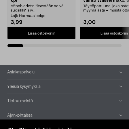
kpl
vaihto Wassermaxx, 6
Aftonbladetin "itsestään selvä
Täyttöpatruuna, joka ost
suosikki" siiv...
myymälästä – muista ott
patruuna mukaasi m...
Laji:
Harmaa/beige
3,99
3,00
Lisää ostoskoriin
Lisää ostoskoriin
Alatunniste
Asiakaspalvelu
Yleisiä kysymyksiä
Tietoa meistä
Ajankohtaista