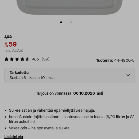
1,99
1,59
(sis. ALV:n)
4.5
(
59
)
Tuotenro:
44-4800-5
Select
Tarkoitettu
variant
Sustain 6 litraa ja 10 litraa
Tarjous on voimassa
06.10.2026
asti
Sulkee astian ja vähentää epämiellyttävieä hajuja.
Kansi Sustain-lajitteluastiaan – saatavana useita kokoja (6/20 litran ja 22
litran astioihin).
Vakaa otin – helppo avata ja sulkea.
Lisätietoja