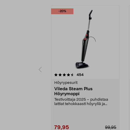
-20%
5 viidestä
4.0 viidestä
arvostelut
454
tähdestä
tähdestä
Höyrypesurit
Vileda Steam Plus
Höyrymoppi
Testivoittaja 2025 – puhdistaa
lattiat tehokkaasti höyryllä ja
lämmöllä. Vileda ...
79,95
99,95