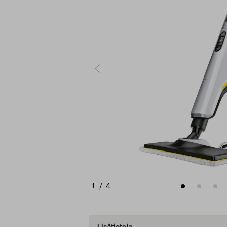
1
/
4