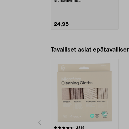
siivousliinoilla.
Lattianpuhdistussarja EasyFix-su...
24,95
Lisää ostoskoriin
Tavalliset asiat epätavallisen
5viidestä
4.5viidestä
arvostelut
3814