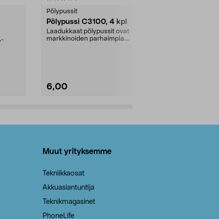
tähdestä
tähdestä
Pölypussit
Kierrätys & ro
Pölypussi C3100, 4 kpl
Roskapussi,
kahvat, 30 l
Laadukkaat pölypussit ovat
markkinoiden parhaimpia.
A-
Testivoittaja 
Kestävä, jopa 50 % suurempi ...
roskapussi u
Roskapussi, jo
6,00
2,00
Lisää ostoskoriin
Lisää
Muut yrityksemme
Tekniikkaosat
Akkuasiantuntija
Teknikmagasinet
PhoneLife