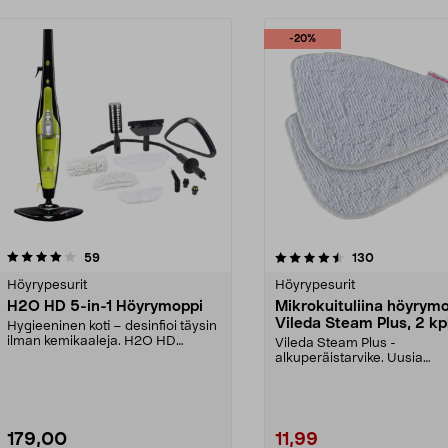
-20%
4.5 viidestä
arvostelut
4.5 viidestä
arvostelut
59
130
tähdestä
Höyrypesurit
Höyrypesurit
H2O HD 5-in-1 Höyrymoppi
Mikrokuituliina höyrymo
Vileda Steam Plus, 2 kp
Hygieeninen koti – desinfioi täysin
ilman kemikaaleja. H2O HD
Vileda Steam Plus -
poistaa epämiellyt...
alkuperäistarvike. Uusia
puhdistusliinoja Viledan
höyrypesuri...
179,00
11,99