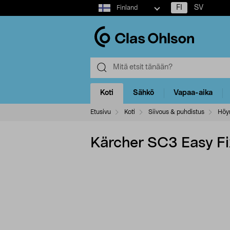
Select
FI
SV
Finland
market
Koti
Sähkö
Vapaa-aika
Etusivu
Koti
Siivous & puhdistus
Höyr
Kärcher SC3 Easy Fix