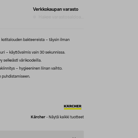
Verkkokaupan varasto
Hakee varastosaldoa...
 kotitalouden bakteereista – täysin ilman
ri – käyttövalmis vain 30 sekunnissa.
y selkeästi värikoodeilla.
kiinnitys – hygieeninen liinan vaihto.
en puhdistamiseen.
Kärcher
-
Näytä kaikki tuotteet