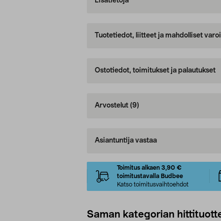
Lisätietoja
Tuotetiedot, liitteet ja mahdolliset var
Ostotiedot, toimitukset ja palautukset
Arvostelut
(9)
Asiantuntija vastaa
Toimitus alkaen 3,90 €
toimitustavalla Budbee
Katso toimitusvaihtoehdot
Saman kategorian hittituott