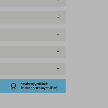
Nouda myymälästä
Ilmainen nouto myymälästä