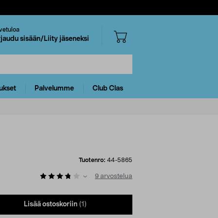
vetuloa
rjaudu sisään/Liity jäseneksi
ukset
Palvelumme
Club Clas
Tuotenro:
44-5865
9
arvostelua
Lisää ostoskoriin
(1)