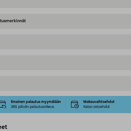
oitusmerkinnät
Ilmainen palautus myymälään
Maksuvaihtoehdot
365 päivän palautusoikeus
Katso ostoehdot
eet