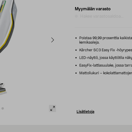
Myymälän varasto
Hakee varastosaldoa...
Poistaa 99,99 prosenttia kaikista
kemikaaleja.
Kärcher SC3 Easy Fix -höyrypesu
LED-näyttö, jossa käyttötila näky
EasyFix-lattiasuulake, jossa tarra
Mattoliukuri – kokolattiamattoj
Lisätietoja