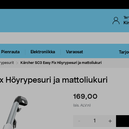
Ter
Ki
Pienrauta
Elektroniikka
Varaosat
Tarjo
ypesurit
Kärcher SC3 Easy Fix Höyrypesuri ja mattoliukuri
 Höyrypesuri ja mattoliukuri
169,00
(sis. ALV:n)
Product
quantity