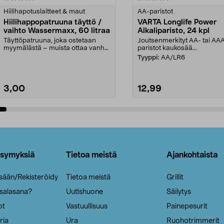
tähdestä
Hiilihapotuslaitteet & maut
AA-paristot
Hiilihappopatruuna täyttö /
VARTA Longlife Power
vaihto Wassermaxx, 60 litraa
Alkaliparisto, 24 kpl
Täyttöpatruuna, joka ostetaan
Joutsenmerkityt AA- tai AA
myymälästä – muista ottaa vanha
paristot kaukosää...
patruuna mukaasi m...
Tyyppi:
AA/LR6
3,00
12,99
Lisää ostoskoriin
Lisää ostoskoriin
ysymyksiä
Tietoa meistä
Ajankohtaista
isään/Rekisteröidy
Tietoa meistä
Grillit
 salasana?
Uutishuone
Säilytys
ot
Vastuullisuus
Painepesurit
ria
Ura
Ruohotrimmerit