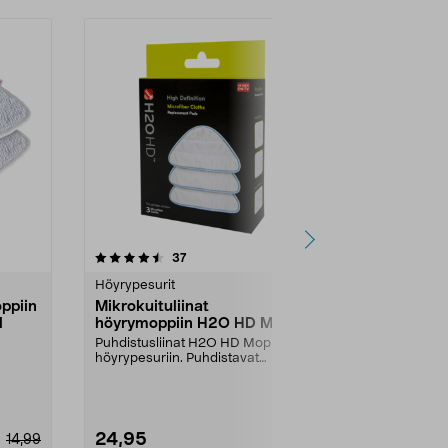
4.5 viidestä
arvostelut
4.5
37
2
tähdestä
tähdestä
Höyrypesurit
Höyrypesurit
ppiin
Mikrokuituliinat
Kärcher SC 
l
höyrymoppiin H2O HD Mop, 3
Höyrypesur
kpl
Puhdistusliinat H2O HD Mop -
Höyrypesurill
höyrypesuriin. Puhdistavat
hygieenisen k
tehokkaasti märkänä ja ku...
kemikaaleja. P
24,95
229,00
14,99