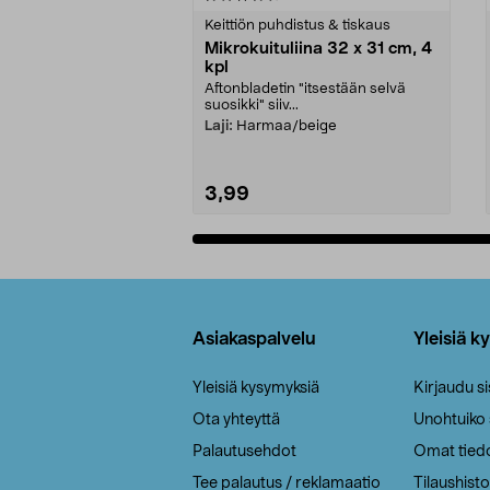
tähdestä
tähdestä
Keittiön puhdistus & tiskaus
Mikrokuituliina 32 x 31 cm, 4
kpl
Aftonbladetin "itsestään selvä
suosikki" siiv...
Laji:
Harmaa/beige
3,99
Lisää ostoskoriin
Alatunniste
Asiakaspalvelu
Yleisiä k
Yleisiä kysymyksiä
Kirjaudu s
Ota yhteyttä
Unohtuiko
Palautusehdot
Omat tied
Tee palautus / reklamaatio
Tilaushisto