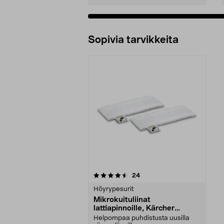
Sopivia tarvikkeita
5viidestä
arvostelut
24
tähdestä
Höyrypesurit
Mikrokuituliinat
lattiapinnoille, Kärcher
EasyFix, 2 kpl
Helpompaa puhdistusta uusilla