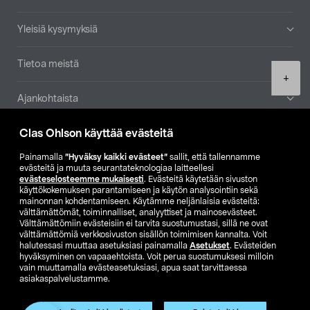
Yleisiä kysymyksiä
Tietoa meistä
Product
+
quantity
Ajankohtaista
Clas Ohlson käyttää evästeitä
Muut yrityksemme
Painamalla
”Hyväksy kaikki evästeet”
sallit, että tallennamme
Etsi myymälä
evästeitä ja muuta seurantateknologiaa laitteellesi
evästeselosteemme mukaisesti
. Evästeitä käytetään sivuston
käyttökokemuksen parantamiseen ja käytön analysointiin sekä
mainonnan kohdentamiseen. Käytämme neljänlaisia evästeitä:
SE
NO
FI
välttämättömät, toiminnalliset, analyyttiset ja mainosevästeet.
Välttämättömiin evästeisiin ei tarvita suostumustasi, sillä ne ovat
FI
SV
välttämättömiä verkkosivuston sisällön toimimisen kannalta. Voit
halutessasi muuttaa asetuksiasi painamalla
Asetukset
. Evästeiden
hyväksyminen on vapaaehtoista. Voit perua suostumuksesi milloin
vain muuttamalla evästeasetuksiasi, apua saat tarvittaessa
asiakaspalvelustamme.