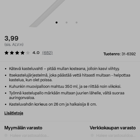
3,99
(sis. ALV:n)
4.0
(
682
)
Tuotenro:
31-6392
Kätevä kasteluvahti – pitää mullan kosteana, jolloin kasvi viihtyy.
Itsekastelujärjestelmä, joka päästää vettä hitaasti multaan - helpottaa
kastelua, kun olet poissa.
Kuhunkin muovipalloon mahtuu 350 ml, ja se riittää noin viikoksi.
Työnnä kastelupallo märkään multaan juurien lähelle, vältä suoraa
auringonvaloa.
Kasteluvahdin korkeus on 26 cm ja halkaisija 8 cm.
Lisätietoja
Myymälän varasto
Verkkokaupan varasto
Hakee varastosaldoa...
Hakee varastosaldoa...