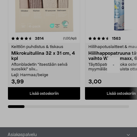
4.5viidestä
arvostelut
4.5viidestä
arvostelu
3814
1563
(1,00/kpl)
tähdestä
t
Keittiön puhdistus & tiskaus
Hiilihapotuslaitteet & mau
Mikrokuituliina 32 x 31 cm, 4
Hiilihappopatruuna tä
kpl
vaihto Wassermaxx, 6
Aftonbladetin "itsestään selvä
Täyttöpatruuna, joka ost
-
suosikki" siiv...
myymälästä – muista ott
patruuna mukaasi m...
Laji:
Harmaa/beige
3,99
3,00
Lisää ostoskoriin
Lisää ostoskoriin
Alatunniste
Asiakaspalvelu