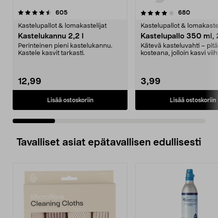
4.0 viidestä
arvostelut
4.0 viidestä
arvostelu
605
680
tähdestä
t
Kastelupallot & lomakastelijat
Kastelupallot & lomakastel
Kastelukannu 2,2 l
Kastelupallo 350 ml, 
Perinteinen pieni kastelukannu.
Kätevä kasteluvahti – pit
Kastele kasvit tarkasti.
kosteana, jolloin kasvi viih
Itsekasteluj...
12,99
3,99
Lisää ostoskoriin
Lisää ostoskoriin
Tavalliset asiat epätavallisen edullisesti