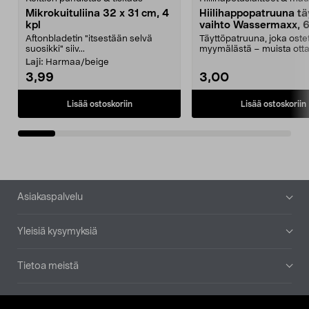
Mikrokuituliina 32 x 31 cm, 4
Hiilihappopatruuna tä
kpl
vaihto Wassermaxx, 6
Aftonbladetin "itsestään selvä
Täyttöpatruuna, joka ost
suosikki" siiv...
myymälästä – muista ott
patruuna mukaasi m...
Laji:
Harmaa/beige
3,99
3,00
Lisää ostoskoriin
Lisää ostoskoriin
Alatunniste
Asiakaspalvelu
Yleisiä kysymyksiä
Tietoa meistä
Ajankohtaista