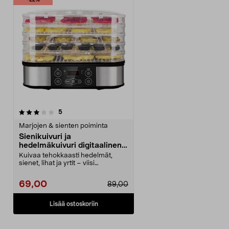
-22%
arvostelut
5
Marjojen & sienten poiminta
Sienikuivuri ja
hedelmäkuivuri digitaalinen
näyttö, 5 tasoa
Kuivaa tehokkaasti hedelmät,
sienet, lihat ja yrtit – viisi
säädettävää tarjotin...
69,00
89,00
Lisää ostoskoriin