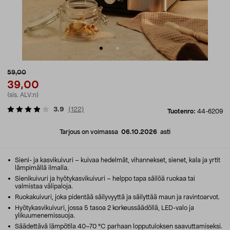
59,00
39,00
(sis. ALV:n)
3.9
(
122
)
Tuotenro:
44-6209
Tarjous on voimassa
06.10.2026
asti
Sieni- ja kasvikuivuri – kuivaa hedelmät, vihannekset, sienet, kala ja yrtit
lämpimällä ilmalla.
Sienikuivuri ja hyötykasvikuivuri – helppo tapa säilöä ruokaa tai
valmistaa välipaloja.
Ruokakuivuri, joka pidentää säilyvyyttä ja säilyttää maun ja ravintoarvot.
Hyötykasvikuivuri, jossa 5 tasoa 2 korkeussäädöllä, LED-valo ja
ylikuumenemissuoja.
Säädettävä lämpötila 40–70 °C parhaan lopputuloksen saavuttamiseksi.