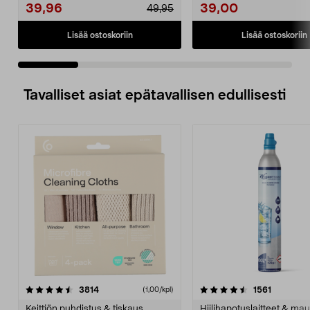
ap...
39,96
39,00
49,95
Lisää ostoskoriin
Lisää ostoskoriin
Tavalliset asiat epätavallisen edullisesti
4.5viidestä
arvostelut
4.5viidestä
arvostelu
3814
1561
(1,00/kpl)
tähdestä
t
Keittiön puhdistus & tiskaus
Hiilihapotuslaitteet & mau