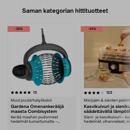
Saman kategorian hittituotteet
-20%
-34%
4.0 viidestä
arvostelut
4.5 viidestä
arvostelut
13
122
tähdestä
t
Muut puutarhatyökalut
Marjojen & sienten poimi
Gardena Omenankerääjä
Kasvikuivuri ja sieniku
maasta Combisystem
säädettävällä lämpötil
Kerää maahan pudonneet
Sieni- ja kasvikuivuri – k
hedelmät kumartumatta –
hedelmät, vihannekset, si
ergonominen ja selkää säästävä
kala ja yrtit läm...