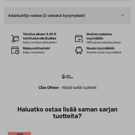
Asiantuntija vastaa
(2 vastatut kysymykset)
Toimitus alkaen 3,90 €
Ilmainen palautus
toimitustavalla Budbee
myymälään
Katso toimitusvaihtoehdot
365 päivän palautusoikeus
Maksuvaihtoehdot
Nouda myymälästä
Katso ostoehdot
Ilmainen nouto myymälästä
Clas Ohlson
-
Näytä kaikki tuotteet
Haluatko ostaa lisää saman sarjan
tuotteita?