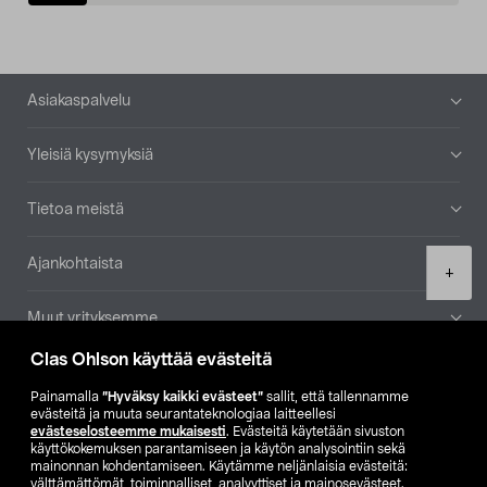
Alatunniste
Asiakaspalvelu
Yleisiä kysymyksiä
Tietoa meistä
Ajankohtaista
Product
+
quantity
Muut yrityksemme
Clas Ohlson käyttää evästeitä
Etsi myymälä
Painamalla
”Hyväksy kaikki evästeet”
sallit, että tallennamme
evästeitä ja muuta seurantateknologiaa laitteellesi
SE
NO
FI
evästeselosteemme mukaisesti
. Evästeitä käytetään sivuston
käyttökokemuksen parantamiseen ja käytön analysointiin sekä
FI
SV
mainonnan kohdentamiseen. Käytämme neljänlaisia evästeitä:
välttämättömät, toiminnalliset, analyyttiset ja mainosevästeet.