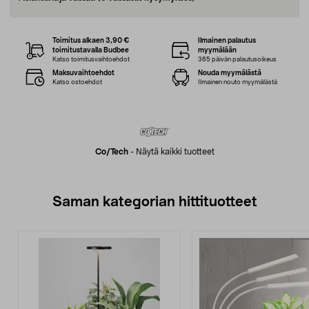
Toimitus alkaen 3,90 €
Ilmainen palautus
toimitustavalla Budbee
myymälään
Katso toimitusvaihtoehdot
365 päivän palautusoikeus
Maksuvaihtoehdot
Nouda myymälästä
Katso ostoehdot
Ilmainen nouto myymälästä
Co/tech
-
Näytä kaikki tuotteet
Saman kategorian hittituotteet