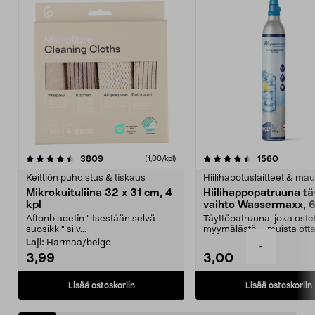
4.5viidestä
arvostelut
4.5viidestä
arvostel
3809
1560
(1,00/kpl)
tähdestä
t
Keittiön puhdistus & tiskaus
Hiilihapotuslaitteet & mau
Mikrokuituliina 32 x 31 cm, 4
Hiilihappopatruuna tä
kpl
vaihto Wassermaxx, 6
Aftonbladetin "itsestään selvä
Täyttöpatruuna, joka ost
suosikki" siiv...
myymälästä – muista ott
patruuna mukaasi m...
Laji:
Harmaa/beige
-
3,99
3,00
Lisää ostoskoriin
Lisää ostoskoriin