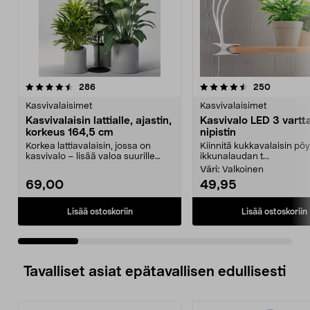
4.5 viidestä
arvostelut
4.5 viidestä
arvostelu
286
250
tähdestä
t
Kasvivalaisimet
Kasvivalaisimet
Kasvivalaisin lattialle, ajastin,
Kasvivalo LED 3 vartta
korkeus 164,5 cm
nipistin
Korkea lattiavalaisin, jossa on
Kiinnitä kukkavalaisin pö
kasvivalo – lisää valoa suurille
ikkunalaudan t...
kasveille sisäl...
Väri:
Valkoinen
69,00
49,95
Lisää ostoskoriin
Lisää ostoskoriin
Tavalliset asiat epätavallisen edullisesti