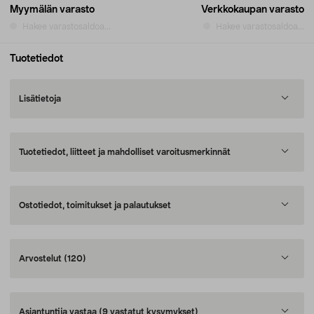
Myymälän varasto
Verkkokaupan varasto
Hakee varastosaldoa...
Hakee varastosaldoa...
Tuotetiedot
Lisätietoja
Tuotetiedot, liitteet ja mahdolliset varoitusmerkinnät
Ostotiedot, toimitukset ja palautukset
Arvostelut
(120)
Asiantuntija vastaa
(9 vastatut kysymykset)