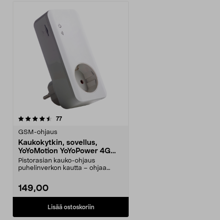
arvostelut
77
GSM-ohjaus
Kaukokytkin, sovellus,
YoYoMotion YoYoPower 4G
Control
Pistorasian kauko-ohjaus
puhelinverkon kautta – ohjaa
tekstiviestillä tai sovell...
149,00
Lisää ostoskoriin