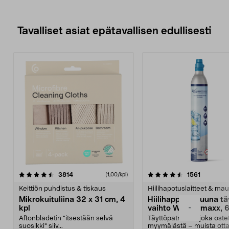
Tavalliset asiat epätavallisen edullisesti
4.5viidestä
arvostelut
4.5viidestä
arvostelu
3814
1561
(1,00/kpl)
tähdestä
t
Keittiön puhdistus & tiskaus
Hiilihapotuslaitteet & mau
Mikrokuituliina 32 x 31 cm, 4
Hiilihappopatruuna tä
-
kpl
vaihto Wassermaxx, 6
Aftonbladetin "itsestään selvä
Täyttöpatruuna, joka ost
suosikki" siiv...
myymälästä – muista ott