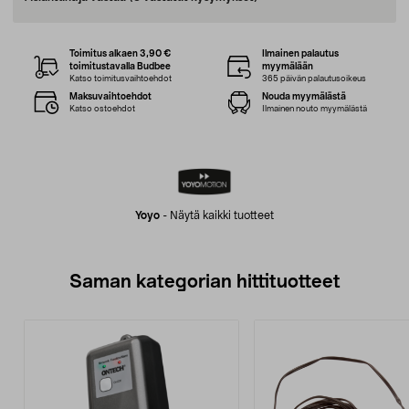
Toimitus alkaen 3,90 €
Ilmainen palautus
toimitustavalla Budbee
myymälään
Katso toimitusvaihtoehdot
365 päivän palautusoikeus
Maksuvaihtoehdot
Nouda myymälästä
Katso ostoehdot
Ilmainen nouto myymälästä
Yoyo
-
Näytä kaikki tuotteet
Saman kategorian hittituotteet