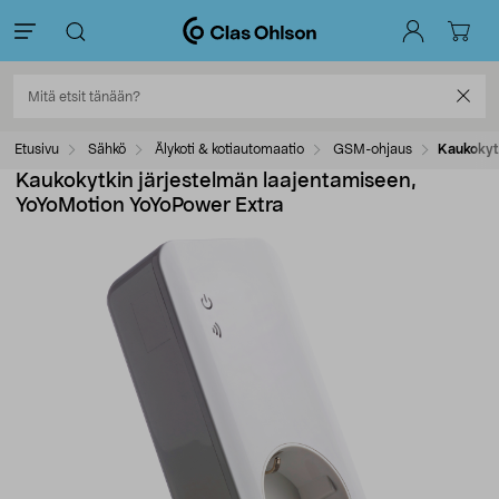
Etusivu
Sähkö
Älykoti & kotiautomaatio
GSM-ohjaus
Kaukokytk
Kaukokytkin järjestelmän laajentamiseen,
YoYoMotion YoYoPower Extra