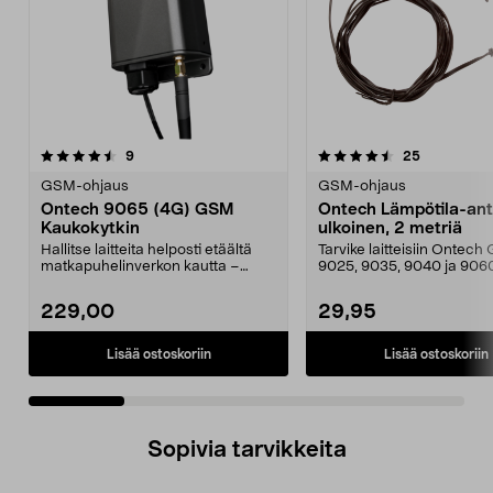
4.5 viidestä
arvostelut
4.5 viidestä
arvostelut
9
25
tähdestä
t
GSM-ohjaus
GSM-ohjaus
Ontech 9065 (4G) GSM
Ontech Lämpötila-ant
Kaukokytkin
ulkoinen, 2 metriä
Hallitse laitteita helposti etäältä
Tarvike laitteisiin Ontec
matkapuhelinverkon kautta –
9025, 9035, 9040 ja 906
sisällä ja ulkon...
Yhteensopiva myös relee.
229,00
29,95
Lisää ostoskoriin
Lisää ostoskoriin
Sopivia tarvikkeita