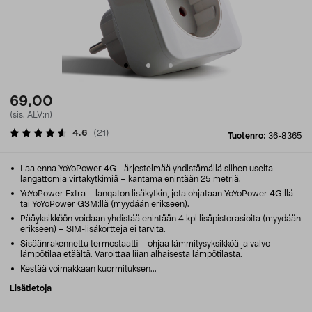
69,00
(sis. ALV:n)
4.6
(
21
)
Tuotenro:
36-8365
Laajenna YoYoPower 4G -järjestelmää yhdistämällä siihen useita
langattomia virtakytkimiä – kantama enintään 25 metriä.
YoYoPower Extra – langaton lisäkytkin, jota ohjataan YoYoPower 4G:llä
tai YoYoPower GSM:llä (myydään erikseen).
Pääyksikköön voidaan yhdistää enintään 4 kpl lisäpistorasioita (myydään
erikseen) – SIM-lisäkortteja ei tarvita.
Sisäänrakennettu termostaatti – ohjaa lämmitysyksikköä ja valvo
lämpötilaa etäältä. Varoittaa liian alhaisesta lämpötilasta.
Kestää voimakkaan kuormituksen...
Lisätietoja