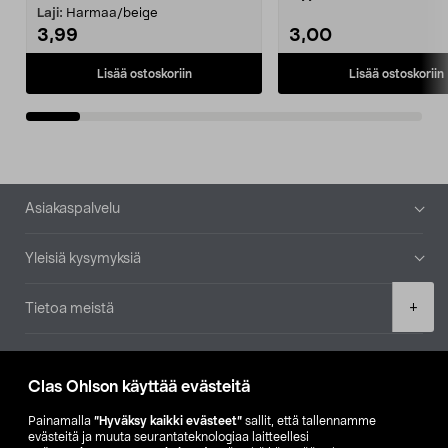
patruuna mukaasi m...
Laji:
Harmaa/beige
3,99
3,00
Lisää ostoskoriin
Lisää ostoskoriin
Alatunniste
Asiakaspalvelu
Yleisiä kysymyksiä
Product
+
Tietoa meistä
quantity
Ajankohtaista
Clas Ohlson käyttää evästeitä
Muut yrityksemme
Painamalla
”Hyväksy kaikki evästeet”
sallit, että tallennamme
evästeitä ja muuta seurantateknologiaa laitteellesi