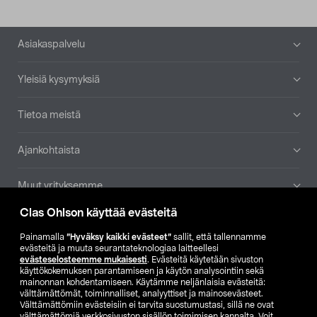
Alatunniste
Asiakaspalvelu
Yleisiä kysymyksiä
Tietoa meistä
Ajankohtaista
Muut yrityksemme
Clas Ohlson käyttää evästeitä
Etsi myymälä
Painamalla
”Hyväksy kaikki evästeet”
sallit, että tallennamme
evästeitä ja muuta seurantateknologiaa laitteellesi
SE
NO
FI
evästeselosteemme mukaisesti
. Evästeitä käytetään sivuston
käyttökokemuksen parantamiseen ja käytön analysointiin sekä
FI
SV
mainonnan kohdentamiseen. Käytämme neljänlaisia evästeitä:
välttämättömät, toiminnalliset, analyyttiset ja mainosevästeet.
Välttämättömiin evästeisiin ei tarvita suostumustasi, sillä ne ovat
välttämättömiä verkkosivuston sisällön toimimisen kannalta. Voit