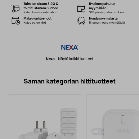
Toimitus alkaen 3,90 €
Ilmainen palautus
toimitustavalla Budbee
myymälään
Katso toimitusvaihtoehdot
365 päivän palautusoikeus
Maksuvaihtoehdot
Nouda myymälästä
Katso ostoehdot
Ilmainen nouto myymälästä
Nexa
-
Näytä kaikki tuotteet
Saman kategorian hittituotteet