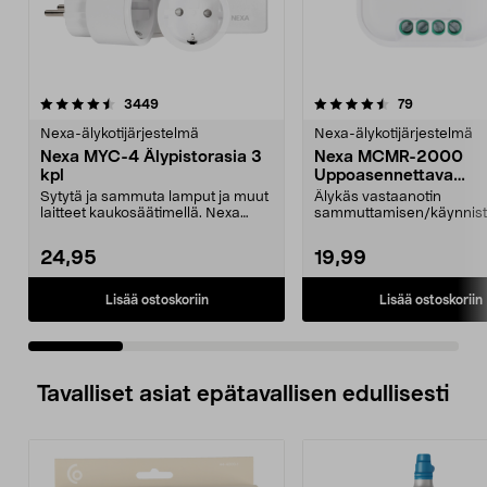
4.5 viidestä
arvostelut
4.5 viidestä
arvostelut
3449
79
tähdestä
t
Nexa-älykotijärjestelmä
Nexa-älykotijärjestelmä
Nexa MYC-4 Älypistorasia 3
Nexa MCMR-2000
kpl
Uppoasennettava
vastaanotin, päälle/po
Sytytä ja sammuta lamput ja muut
Älykäs vastaanotin
laitteet kaukosäätimellä. Nexa
sammuttamisen/käynnist
MYC-4 – helposti...
ohjaamiseen. Nexa MC
– yht...
24,95
19,99
Lisää ostoskoriin
Lisää ostoskoriin
Tavalliset asiat epätavallisen edullisesti