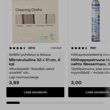
4.5viidestä
arvostelut
4.5viidestä
arvostelu
3810
1561
(1,00/kpl)
tähdestä
t
Keittiön puhdistus & tiskaus
Hiilihapotuslaitteet & mau
Mikrokuituliina 32 x 31 cm, 4
Hiilihappopatruuna tä
kpl
vaihto Wassermaxx, 6
Aftonbladetin "itsestään selvä
Täyttöpatruuna, joka ost
suosikki" siiv...
myymälästä – muista ott
patruuna mukaasi m...
Laji:
Harmaa/beige
3,99
3,00
Lisää ostoskoriin
Lisää ostoskoriin