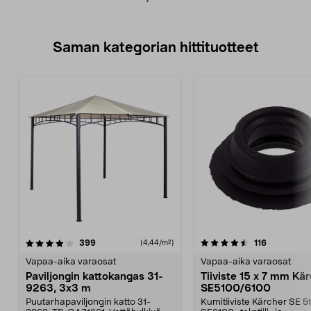
Saman kategorian hittituotteet
4.5 viidestä
arvostelut
4.0 viidestä
arvostelut
399
116
(4,44/m²)
tähdestä
t
Vapaa-aika varaosat
Vapaa-aika varaosat
Paviljongin kattokangas 31-
Tiiviste 15 x 7 mm Kä
9263, 3x3 m
SE5100/6100
Puutarhapaviljongin katto 31-
Kumitiiviste Kärcher SE 5