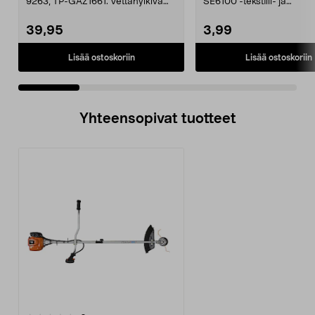
9263, TP-GAZ1661. Vettähylkivä
SE6100 -tekstiili- ja
polyesteriä. Huom! ...
mattopesureihin.
39,95
3,99
Lisää ostoskoriin
Lisää ostoskoriin
Yhteensopivat tuotteet