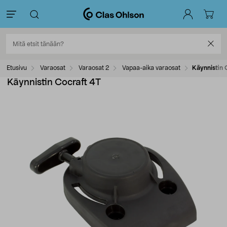
Etusivu
Varaosat
Varaosat 2
Vapaa-aika varaosat
Käynnistin 
Käynnistin Cocraft 4T