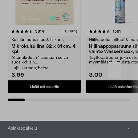
4.5viidestä
arvostelut
4.5viidestä
arvostelu
3814
1561
(1,00/kpl)
tähdestä
t
Keittiön puhdistus & tiskaus
Hiilihapotuslaitteet & mau
Mikrokuituliina 32 x 31 cm, 4
Hiilihappopatruuna tä
kpl
vaihto Wassermaxx, 6
Aftonbladetin "itsestään selvä
Täyttöpatruuna, joka ost
suosikki" siiv...
myymälästä – muista ott
patruuna mukaasi m...
Laji:
Harmaa/beige
-
3,99
3,00
Lisää ostoskoriin
Lisää ostoskoriin
Alatunniste
Asiakaspalvelu