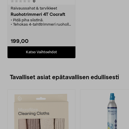
arvostelut
0
Raivaussahat & tarvikkeet
Ruohotrimmeri 4T Cocraft
• Pidä piha siistinä.
• Tehokas 4-tahtitrimmeri ruoholle
ja vesakolle.
• Kaksiosainen varsi – helppo
käsitellä ja säilyttää.
199,00
• Kaksoisvaljaat tekevät käytöstä
miellyttävää.
• Leikkuuhalkaisija 42 cm.
Katso Vaihtoehdot
Tavalliset asiat epätavallisen edullisesti