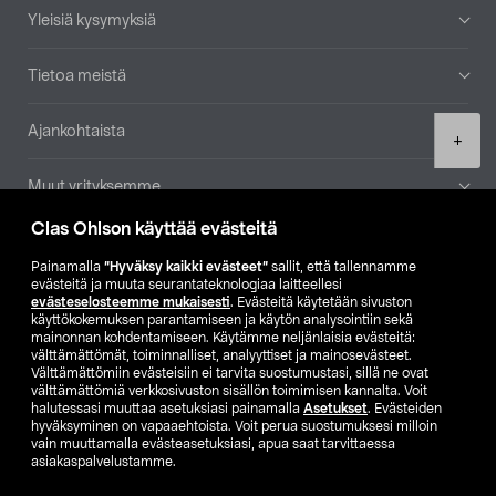
Yleisiä kysymyksiä
Tietoa meistä
Ajankohtaista
Product
+
quantity
Muut yrityksemme
Clas Ohlson käyttää evästeitä
Etsi myymälä
Painamalla
”Hyväksy kaikki evästeet”
sallit, että tallennamme
evästeitä ja muuta seurantateknologiaa laitteellesi
SE
NO
FI
evästeselosteemme mukaisesti
. Evästeitä käytetään sivuston
käyttökokemuksen parantamiseen ja käytön analysointiin sekä
FI
SV
mainonnan kohdentamiseen. Käytämme neljänlaisia evästeitä:
välttämättömät, toiminnalliset, analyyttiset ja mainosevästeet.
Välttämättömiin evästeisiin ei tarvita suostumustasi, sillä ne ovat
välttämättömiä verkkosivuston sisällön toimimisen kannalta. Voit
halutessasi muuttaa asetuksiasi painamalla
Asetukset
. Evästeiden
hyväksyminen on vapaaehtoista. Voit perua suostumuksesi milloin
vain muuttamalla evästeasetuksiasi, apua saat tarvittaessa
asiakaspalvelustamme.
Club Clas
Ostoehdot
Tietosuojaseloste