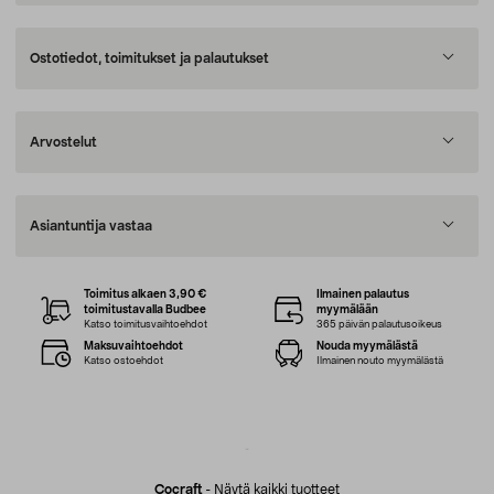
Ostotiedot, toimitukset ja palautukset
Arvostelut
Asiantuntija vastaa
Toimitus alkaen 3,90 €
Ilmainen palautus
toimitustavalla Budbee
myymälään
Katso toimitusvaihtoehdot
365 päivän palautusoikeus
Maksuvaihtoehdot
Nouda myymälästä
Katso ostoehdot
Ilmainen nouto myymälästä
Cocraft
-
Näytä kaikki tuotteet