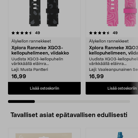
4.5 viidestä
arvostelut
4.5 viidestä
arvostelut
49
49
tähdestä
t
Älykellon rannekkeet
Älykellon rannekkeet
Xplora Ranneke XGO3-
Xplora Ranneke XGO
kellopuhelimeen, viidakko
kellopuhelimeen, viid
Uudista XGO3-kellopuhelin
Uudista XGO3-kellopuhel
värikkäällä eläinra...
värikkäällä eläinra...
Laji:
Musta Pantteri
Laji:
Vaaleanpunainen S
16,99
16,99
Lisää ostoskoriin
Lisää ostoskoriin
Tavalliset asiat epätavallisen edullisesti