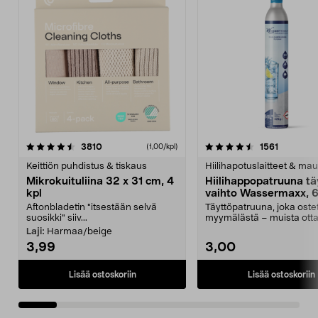
4.5viidestä
arvostelut
4.5viidestä
arvostelu
3810
1561
(1,00/kpl)
tähdestä
t
Keittiön puhdistus & tiskaus
Hiilihapotuslaitteet & mau
Mikrokuituliina 32 x 31 cm, 4
Hiilihappopatruuna tä
kpl
vaihto Wassermaxx, 6
Aftonbladetin "itsestään selvä
Täyttöpatruuna, joka ost
suosikki" siiv...
myymälästä – muista ott
patruuna mukaasi m...
Laji:
Harmaa/beige
3,99
3,00
Lisää ostoskoriin
Lisää ostoskoriin