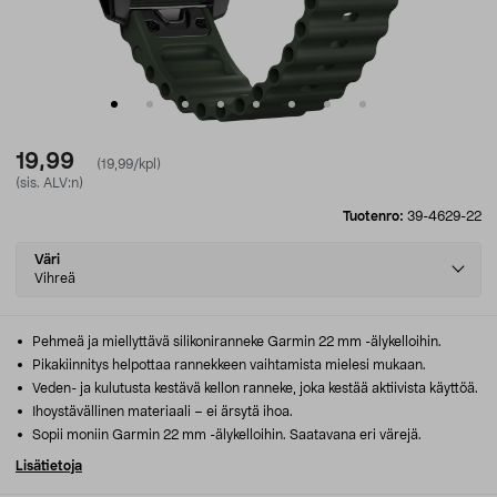
19,99
(19,99/kpl)
(sis. ALV:n)
Tuotenro:
39-4629-22
Select
Väri
variant
Vihreä
Pehmeä ja miellyttävä silikoniranneke Garmin 22 mm -älykelloihin.
Pikakiinnitys helpottaa rannekkeen vaihtamista mielesi mukaan.
Veden- ja kulutusta kestävä kellon ranneke, joka kestää aktiivista käyttöä.
Ihoystävällinen materiaali – ei ärsytä ihoa.
Sopii moniin Garmin 22 mm -älykelloihin. Saatavana eri värejä.
Lisätietoja