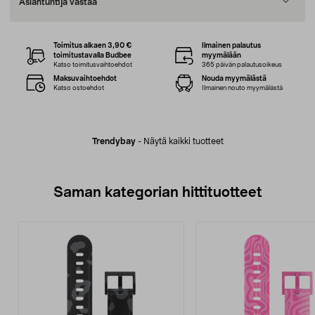
Asiantuntija vastaa
Toimitus alkaen 3,90 €
Ilmainen palautus
toimitustavalla Budbee
myymälään
Katso toimitusvaihtoehdot
365 päivän palautusoikeus
Maksuvaihtoehdot
Nouda myymälästä
Katso ostoehdot
Ilmainen nouto myymälästä
Trendybay
-
Näytä kaikki tuotteet
Saman kategorian hittituotteet