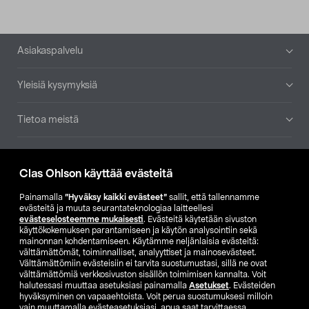
Alatunniste
Asiakaspalvelu
Yleisiä kysymyksiä
Tietoa meistä
Ajankohtaista
Clas Ohlson käyttää evästeitä
Muut yrityksemme
Painamalla
”Hyväksy kaikki evästeet”
sallit, että tallennamme
evästeitä ja muuta seurantateknologiaa laitteellesi
evästeselosteemme mukaisesti
. Evästeitä käytetään sivuston
Etsi myymälä
käyttökokemuksen parantamiseen ja käytön analysointiin sekä
mainonnan kohdentamiseen. Käytämme neljänlaisia evästeitä:
välttämättömät, toiminnalliset, analyyttiset ja mainosevästeet.
SE
NO
FI
Välttämättömiin evästeisiin ei tarvita suostumustasi, sillä ne ovat
välttämättömiä verkkosivuston sisällön toimimisen kannalta. Voit
FI
SV
halutessasi muuttaa asetuksiasi painamalla
Asetukset
. Evästeiden
hyväksyminen on vapaaehtoista. Voit perua suostumuksesi milloin
vain muuttamalla evästeasetuksiasi, apua saat tarvittaessa