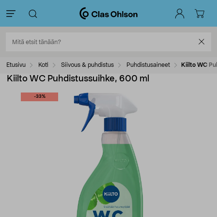
Etusivu
Koti
Siivous & puhdistus
Puhdistusaineet
Kiilto WC Pu
Kiilto WC Puhdistussuihke, 600 ml
-33%