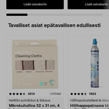
Lisää ostoskoriin
Lisää ostoskoriin
Tavalliset asiat epätavallisen edullisesti
4.5viidestä
arvostelut
4.5viidestä
arvostelu
3814
1563
(1,00/kpl)
tähdestä
t
Keittiön puhdistus & tiskaus
Hiilihapotuslaitteet & mau
Mikrokuituliina 32 x 31 cm, 4
Hiilihappopatruuna tä