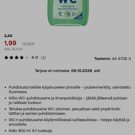
2,99
1,99
(3,32/l)
(sis. ALV:n)
4.0
(
4
)
Tuotenro:
44-5705-3
Tarjous on voimassa
06.10.2026
asti
Puhdistusta kaikille kylpyhuoneen pinnoille – joutsenmerkitty, valmistettu
Suomessa.
Kiilto-WC-puhdistusaine ja ilmanpuhdistaja – jättää jälkeensä puhtaan
ja raikkaan tuoksun.
Tehokas puhdistusaine WC-istuimen, pesualtaan sekä ympäröivän
latttian ja seinien puhdistamiseen.
WC:n puhdistusaine käytännöllisessä suihkepullossa – helppo käyttää ja
annostella.
Koko: 600 ml. Eri tuoksuja.