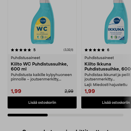
5.0viidestä
arvostelut
4.5viidestä
arvostelut
5
6
(3,32/l)
tähdestä
t
Puhdistusaineet
Puhdistusaineet
Kiilto WC Puhdistussuihke,
Kiilto Ikkuna
600 ml
Puhdistussuihke, 600
Puhdistusta kaikille kylpyhuoneen
Puhdistaa ikkunat ja peilit
pinnoille – joutsenmerkitty,
joutsenmerkitty...
valmistettu Suome...
Laji:
Miedosti hajustettu
1,99
1,99
2,99
Lisää ostoskoriin
Lisää ostoskoriin