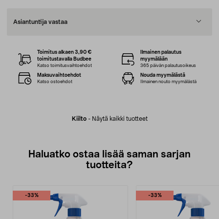
Asiantuntija vastaa
Toimitus alkaen 3,90 €
Ilmainen palautus
toimitustavalla Budbee
myymälään
Katso toimitusvaihtoehdot
365 päivän palautusoikeus
Maksuvaihtoehdot
Nouda myymälästä
Katso ostoehdot
Ilmainen nouto myymälästä
Kiilto
-
Näytä kaikki tuotteet
Haluatko ostaa lisää saman sarjan
tuotteita?
-33%
-33%