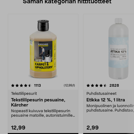
Saman kategorian hittituotteet
4.5 viidestä
arvostelut
4.5 viidestä
arvostel
1113
2828
(12,99/l)
tähdestä
t
Tekstiilipesurit
Puhdistusaineet
Tekstiilipesurin pesuaine,
Etikka 12 %, 1 litra
Kärcher
Monipuolinen ja luonnolli
puhdistusaine. Puhdistaa,
Nopeasti kuivuva tekstiilipesurin
kalkin ja kerrost...
pesuaine matoille, autonistuimille,
sohville j...
12,99
2,99