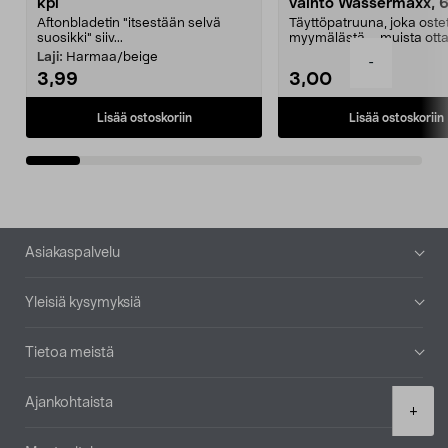
kpl
vaihto Wassermaxx, 6
Aftonbladetin "itsestään selvä
Täyttöpatruuna, joka ost
suosikki" siiv...
myymälästä – muista ott
patruuna mukaasi m...
Laji:
Harmaa/beige
-
3,99
3,00
Lisää ostoskoriin
Lisää ostoskoriin
Alatunniste
Asiakaspalvelu
Yleisiä kysymyksiä
Tietoa meistä
Ajankohtaista
Product
+
quantity