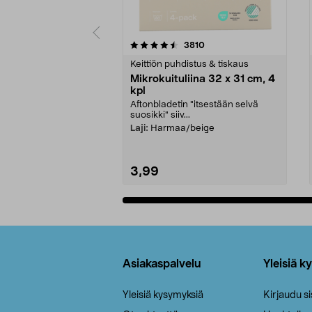
5viidestä
4.5viidestä
arvostelut
3810
tähdestä
tähdestä
Keittiön puhdistus & tiskaus
Mikrokuituliina 32 x 31 cm, 4
kpl
Aftonbladetin "itsestään selvä
suosikki" siiv...
Laji:
Harmaa/beige
3,99
Lisää ostoskoriin
Alatunniste
Asiakaspalvelu
Yleisiä k
Yleisiä kysymyksiä
Kirjaudu s