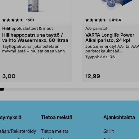
4.5viidestä
arvostelut
4.5viidestä
arvostelut
1561
24104
tähdestä
Hiilihapotuslaitteet & maut
AA-paristot
Hiilihappopatruuna täyttö /
VARTA Longlife Power
vaihto Wassermaxx, 60 litraa
Alkaliparisto, 24 kpl
Täyttöpatruuna, joka ostetaan
Joutsenmerkityt AA- tai AA
myymälästä – muista ottaa vanha
paristot kaukosää...
patruuna mukaasi m...
Tyyppi:
AA/LR6
3,00
12,99
Lisää ostoskoriin
Lisää ostoskoriin
ysymyksiä
Tietoa meistä
Ajankohtaista
isään/Rekisteröidy
Tietoa meistä
Grillit