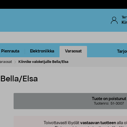
Ter
Ki
Pienrauta
Elektroniikka
Varaosat
Tarjo
araosat
Kiinnike valoketjuille Bella/Elsa
 Bella/Elsa
Tuote on poistunut
Tuotenro:
51-3007
Toivottavasti löydät
vastaavan tuotteen
alla o