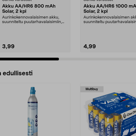
Akku AA/HR6 800 mAh
Akku AA/HR6 1000 m
Solar, 2 kpl
Solar, 2 kpl
Aurinkokennovalaisimen akku,
Aurinkokennovalaisimen ak
suunniteltu puutarhavalaisimiin,
suunniteltu puutarhavalaisim
jotka toimivat aur...
jotka toimivat aur...
3,99
4,99
 edullisesti
Multibuy