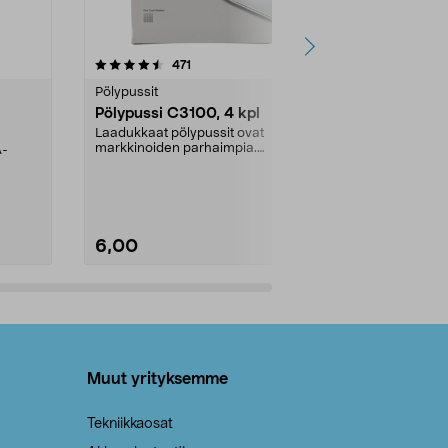
4.5viidestä
arvostelut
4.5
471
6
tähdestä
tähdestä
Pölypussit
Kierrätys & ro
Pölypussi C3100, 4 kpl
Roskapussi,
kahvat, 30 l
Laadukkaat pölypussit ovat
markkinoiden parhaimpia.
A-
Testivoittaja 
Kestävä, jopa 50 % suurempi ...
roskapussi u
Roskapussi, jo
6,00
2,00
Lisää ostoskoriin
Lisää
Muut yrityksemme
Tekniikkaosat