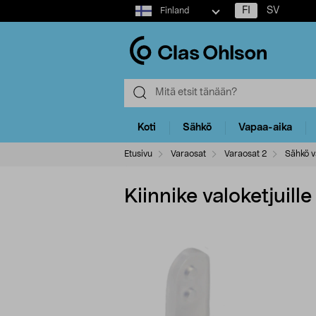
Select
FI
SV
Finland
market
Koti
Sähkö
Vapaa-aika
Etusivu
Varaosat
Varaosat 2
Sähkö v
Kiinnike valoketjuille