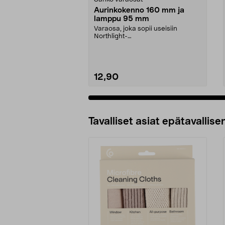
Aurinkokenno 160 mm ja
lamppu 95 mm
Varaosa, joka sopii useisiin
Northlight-
aurinkokennovalaisimiin ja -
koreihin. Au...
12,90
Tavalliset asiat epätavallisen