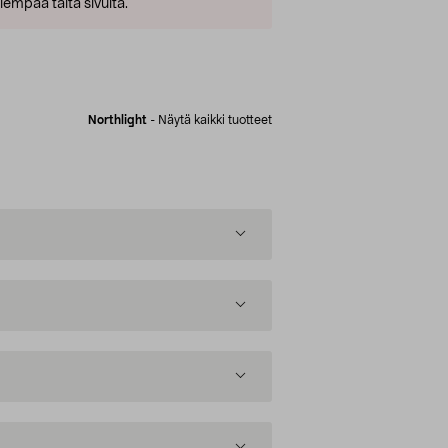
empaa tältä sivulta.
Northlight
-
Näytä kaikki tuotteet