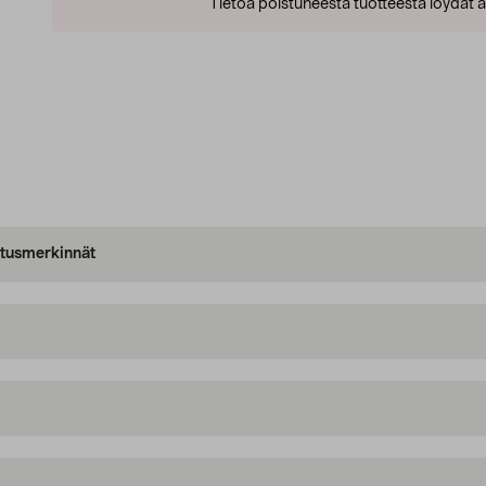
Tietoa poistuneesta tuotteesta löydät al
oitusmerkinnät