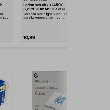
Ah
Ladattava akku 14500,
Ladattava 
3,2V/600mAh LiFePO4, 2
mm, 3,7 V
kpl
litiumioni, 2
ku,
Varaosa Northlight Super Bright -
Ladattava lit
iin,
aurinkokennovalaisimeen.
3,7 V/850 mAh 
Ladattava litiumakku 1...
49 x 14 mmSop
10,99
8,99