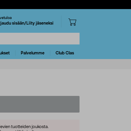
vetuloa
rjaudu sisään/Liity jäseneksi
ukset
Palvelumme
Club Clas
levien tuotteiden joukosta.