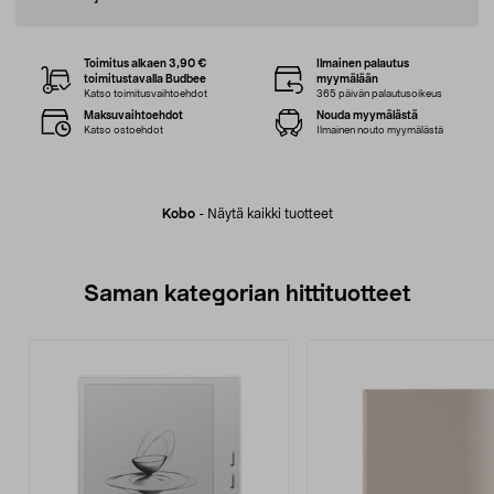
Toimitus alkaen 3,90 €
Ilmainen palautus
toimitustavalla Budbee
myymälään
Katso toimitusvaihtoehdot
365 päivän palautusoikeus
Maksuvaihtoehdot
Nouda myymälästä
Katso ostoehdot
Ilmainen nouto myymälästä
Kobo
-
Näytä kaikki tuotteet
Saman kategorian hittituotteet