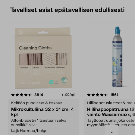
Tavalliset asiat epätavallisen edullisesti
4.5viidestä
arvostelut
4.5viidestä
arvostelu
3814
1561
(1,00/kpl)
tähdestä
t
Keittiön puhdistus & tiskaus
Hiilihapotuslaitteet & mau
Mikrokuituliina 32 x 31 cm, 4
Hiilihappopatruuna tä
kpl
vaihto Wassermaxx, 6
Aftonbladetin "itsestään selvä
Täyttöpatruuna, joka ost
suosikki" siiv...
myymälästä – muista ott
patruuna mukaasi m...
Laji:
Harmaa/beige
-