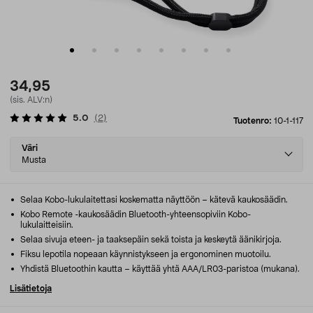
34,95
(sis. ALV:n)
5.0
(
2
)
Tuotenro:
10-1-117
Select
Väri
variant
Musta
Selaa Kobo-lukulaitettasi koskematta näyttöön – kätevä kaukosäädin.
Kobo Remote -kaukosäädin Bluetooth-yhteensopiviin Kobo-
lukulaitteisiin.
Selaa sivuja eteen- ja taaksepäin sekä toista ja keskeytä äänikirjoja.
Fiksu lepotila nopeaan käynnistykseen ja ergonominen muotoilu.
Yhdistä Bluetoothin kautta – käyttää yhtä AAA/LR03-paristoa (mukana).
Lisätietoja