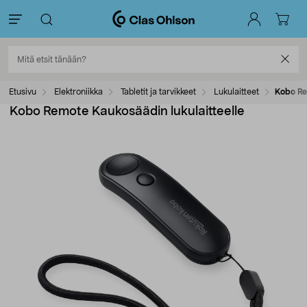
Etusivu
Elektroniikka
Tabletit ja tarvikkeet
Lukulaitteet
Kobo Re
Kobo Remote Kaukosäädin lukulaitteelle