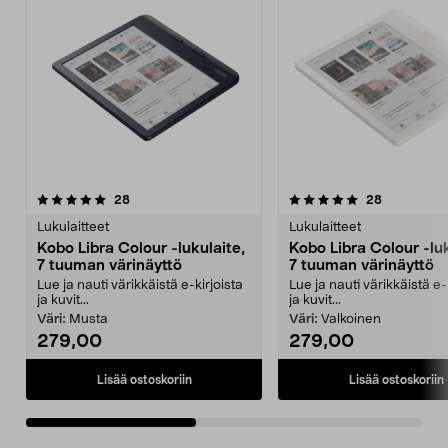
5.0viidestä
arvostelut
4.5viidestä
arvostelut
28
28
tähdestä
t
Lukulaitteet
Lukulaitteet
Kobo Libra Colour -lukulaite,
Kobo Libra Colour -luk
7 tuuman värinäyttö
7 tuuman värinäyttö
Lue ja nauti värikkäistä e-kirjoista
Lue ja nauti värikkäistä e-
ja kuvit...
ja kuvit...
Väri:
Musta
Väri:
Valkoinen
279,00
279,00
Lisää ostoskoriin
Lisää ostoskoriin