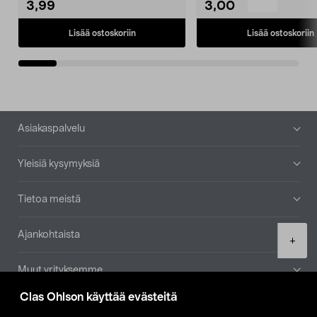
3,99
3,00
Lisää ostoskoriin
Lisää ostoskoriin
Alatunniste
Asiakaspalvelu
Yleisiä kysymyksiä
Tietoa meistä
Ajankohtaista
Product
+
quantity
Muut yrityksemme
Clas Ohlson käyttää evästeitä
Etsi myymälä