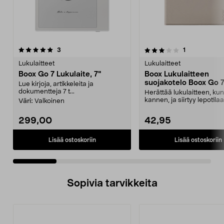
3.0 viidestä
arvostelut
4.0 viidestä
arvostelut
3
1
tähdestä
t
Lukulaitteet
Lukulaitteet
Boox Go 7 Lukulaite, 7"
Boox Lukulaitteen
suojakotelo Boox Go 7
Lue kirjoja, artikkeleita ja
dokumentteja 7 t...
Herättää lukulaitteen, ku
kannen, ja siirtyy lepotila
Väri:
Valkoinen
suljet sen. ...
299,00
42,95
Lisää ostoskoriin
Lisää ostoskoriin
Sopivia tarvikkeita