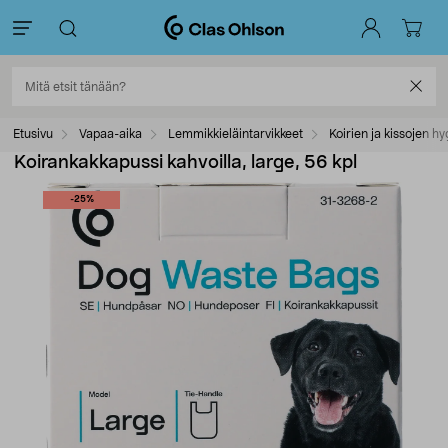
Etusivu
Vapaa-aika
Lemmikkieläintarvikkeet
Koirien ja kissojen hy
Koirankakkapussi kahvoilla, large, 56 kpl
-25%