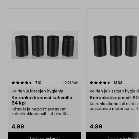
4.5 viidestä
arvostelut
4.0 viidestä
arvostelu
710
1333
(0,08/kpl)
tähdestä
t
Koirien ja kissojen hygienia
Koirien ja kissojen hygien
Koirankakkapussi kahvoilla
Koirankakkapussit 80
64 kpl
Koirankakkapussit ovat os
uusiutuvaa materiaalia. 4
Kätevät ja helposti avattavat
rullaa, jotka o...
koirankakkapussit – 4 pientä
rullaa. Mustat koiran...
4,99
4,99
Lisää ostoskoriin
Lisää ostoskoriin