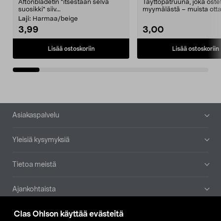
Aftonbladetin "itsestään selvä
Täyttöpatruuna, joka ost
suosikki" siiv...
myymälästä – muista ott
patruuna mukaasi m...
Laji:
Harmaa/beige
3,99
3,00
Lisää ostoskoriin
Lisää ostoskoriin
Alatunniste
Asiakaspalvelu
Yleisiä kysymyksiä
Tietoa meistä
Ajankohtaista
Clas Ohlson käyttää evästeitä
Muut yrityksemme