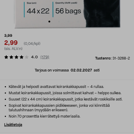
3,99
2,99
(0,04/kpl)
(sis. ALV:n)
4.0
(
179
)
Tuotenro:
31-3268-2
Tarjous on voimassa
02.02.2027
asti
Kätevät ja helposti avattavat koirankakkapussit – 4 rullaa.
Mustat koirankakkapussit, joissa solmittavat kahvat – helppo sulkea.
Suuset (22 x 44 cm) koirankakkapussit, jotka kestävät roskiksille asti.
Sopivat koirankakkapussien pidikkeeseen, jonka voi kiinnittää
talutushihnaan (myydään erikseen).
Noin 70 prosenttia kierrätettyä materiaalia.
Lisätietoja