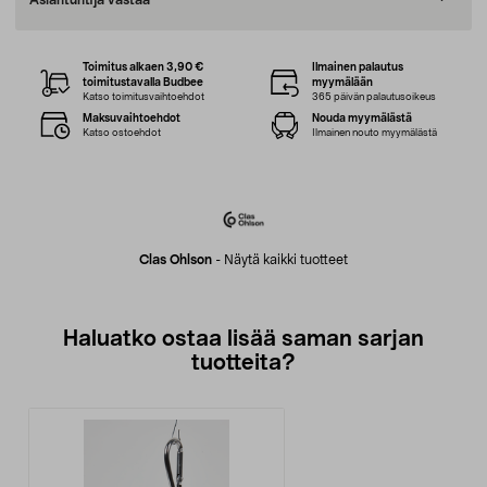
Asiantuntija vastaa
Toimitus alkaen 3,90 €
Ilmainen palautus
toimitustavalla Budbee
myymälään
Katso toimitusvaihtoehdot
365 päivän palautusoikeus
Maksuvaihtoehdot
Nouda myymälästä
Katso ostoehdot
Ilmainen nouto myymälästä
Clas Ohlson
-
Näytä kaikki tuotteet
Haluatko ostaa lisää saman sarjan
tuotteita?