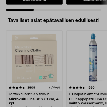
Tavalliset asiat epätavallisen edullisesti
4.5viidestä
arvostelut
4.5viidestä
arvostel
3809
1560
(1,00/kpl)
tähdestä
t
Keittiön puhdistus & tiskaus
Hiilihapotuslaitteet & mau
Mikrokuituliina 32 x 31 cm, 4
Hiilihappopatruuna tä
kpl
vaihto Wassermaxx, 6